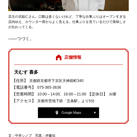
店主の北聡仁さん。口数は多くないけれど、丁寧な仕事ぶりはオープンすぎる
店内ゆえ、カウンター席からよく見える。仕事ぶりを見ているだけで美味しさ
が伝わってくる。
――つづく。
店舗情報
天むす 喜多
【住所】
京都府京都市下京区天神前町340
【電話番号】
075‐365‐3636
【営業時間】
【定休日】
10:00～14:00、16:00～21:00
火曜
【アクセス】
京都市営地下鉄「五条駅」より5分
Google Maps
文：中井シノブ 写真：伊藤信