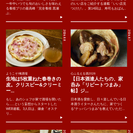
一年中いつでも旬のおいしさを味わえ
のいい店をご紹介する連載「いい店見
る養殖ブリの最高峰「完全養殖 黒瀬
つけた!」。第14回は、寿司もおばん..
ぶ..
2026.8.8
2026.8.7
ようこそ!俺酒場
心ふるえる酒2026
生地は5枚重ねた春巻きの
【日本酒達人たちの、家
皮。クリスピー&クリーミ
呑み「リピートつまみ」
ー...
帖】ジ...
もし、あのシェフが家で酒場を開いた
日本酒を愛飲し、日々楽しんでいる日
ら......という妄想からスタートした
本酒ライターさんたちに、家でつく
WEB連載。3人目は、鎌倉「オステ
る“テッパンつまみ”を教えていただ...
リ...