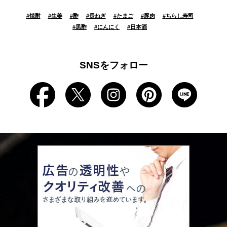
#
焼酎
#
生姜
#
酢
#
長ねぎ
#
たまご
#
豚肉
#
ちらし寿司
#
黒酢
#
にんにく
#
日本酒
SNSをフォロー