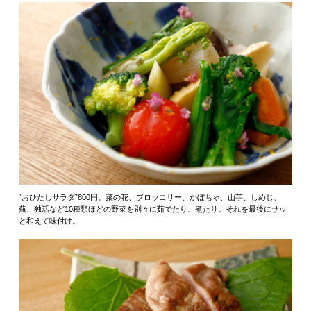
“おひたしサラダ”800円。菜の花、ブロッコリー、かぼちゃ、山芋、しめじ、
蕪、独活など10種類ほどの野菜を別々に茹でたり、煮たり。それを最後にサッ
と和えて味付け。