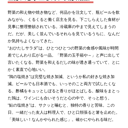
野菜の和え物や焼き物など、何品かを注文して、瓶ビールを飲
みながら、くるくると働く店主を見る。下ごしらえした食材が
見事に整理整頓されている。冷蔵庫の中まで見えてしまうの
だ。だが、美しく並んでいるそれらを見ているうちに、なんだ
か気持ちよくなってきた。
“おひたしサラダ”は、ひとつひとつの野菜の食感や風味が時間
差でじんわり広がる一品。「野菜の玉手箱や～」と声に出して
言いたくなる。野菜を和えるだしの味が透き通っていて、とに
かく素直で心地いい。
“鶉の塩焼き”は完璧な焼き加減、というか私の好きな焼き加
減。ビールでも日本酒でも、いっそのこと両方で試したくな
る。酢橘をキュッとしぼると香りがほとばしる。酸味をまとっ
た鶉は、ワインにも合いそうだと心の中で、そっと想う。
“鮎の塩焼き”は、サクッと噛むと、独特の香りと苦味。この
日、一緒だった友人は料理人で、ひと口頬張ると箸を止めた。
「美味しい！なんかやられた感じ」。確かにやられる味だ。