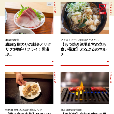
2026.7.27
2025.12.22
AD
dancyu食堂
ファストフードの面白さときたら
繊細な脂のりの刺身とサク
【もつ焼き酒場直営の立ち
サク3種盛りフライ！黒瀬
食い蕎麦】ぷるぷるのマル
ぶ...
チ...
2026.1.17
2026.4.22
創刊35周年!名酒場の感動レシピ
東京町焼肉最前線!