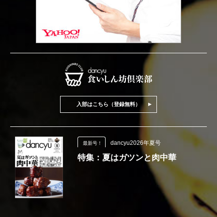
入部はこちら（登録無料）
dancyu2026年夏号
最新号！
特集：夏はガツンと肉中華