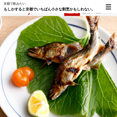
京都で飲みたい
もしかすると京都でいちばん小さな割烹かもしれない。
検索
メニュー
倶楽部入会
ログイン