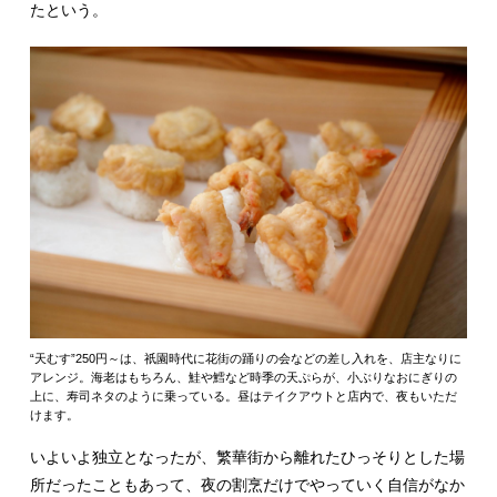
たという。
“天むす”250円～は、祇園時代に花街の踊りの会などの差し入れを、店主なりに
アレンジ。海老はもちろん、鮭や鱈など時季の天ぷらが、小ぶりなおにぎりの
上に、寿司ネタのように乗っている。昼はテイクアウトと店内で、夜もいただ
けます。
いよいよ独立となったが、繁華街から離れたひっそりとした場
所だったこともあって、夜の割烹だけでやっていく自信がなか