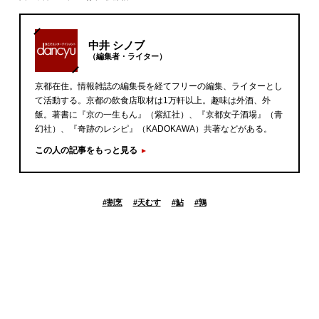
中井 シノブ
（編集者・ライター）
京都在住。情報雑誌の編集長を経てフリーの編集、ライターとし
て活動する。京都の飲食店取材は1万軒以上。趣味は外酒、外
飯。著書に『京の一生もん』（紫紅社）、『京都女子酒場』（青
幻社）、『奇跡のレシピ』（KADOKAWA）共著などがある。
この人の記事をもっと見る
#
割烹
#
天むす
#
鮎
#
鶉