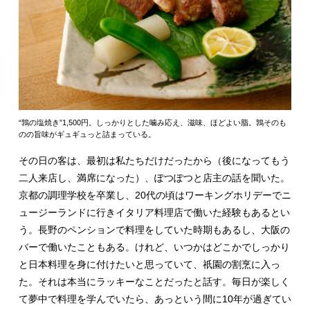
“鶉の塩焼き”1,500円。しっかりとした噛み応え、滋味、ほどよい脂。鶉そのも
のの旨味がギュギュっと詰まっている。
その日の客は、最初は私たちだけだったから（後になってもう
二人来店し、満席になった）、ぽつぽつと店主の話を聞いた。
京都の調理学校を卒業し、20代の頃はワーキングホリデーでニ
ュージーランドに行きイタリア料理店で働いた経験もあるとい
う。長野のペンションで料理をしていた時期もあるし、大阪の
バーで働いたこともある。けれど、いつかはどこかでしっかり
と日本料理を身に付けたいと思っていて、祇園の割烹に入っ
た。それは本当にラッキーなことだったと話す。毎日が楽しく
て夢中で料理を学んでいたら、あっという間に10年が過ぎてい