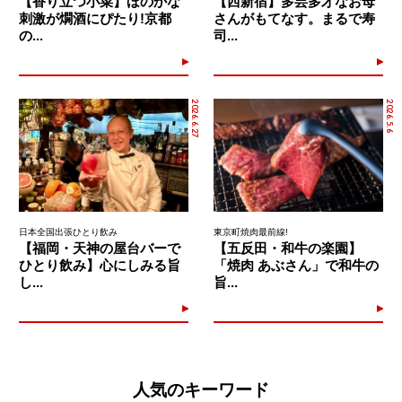
【香り立つ小菜】ほのかな
【西新宿】多芸多才なお母
刺激が燗酒にぴたり!京都
さんがもてなす。まるで寿
の...
司...
2026.6.27
2026.5.6
日本全国出張ひとり飲み
東京町焼肉最前線!
【福岡・天神の屋台バーで
【五反田・和牛の楽園】
ひとり飲み】心にしみる旨
「焼肉 あぶさん」で和牛の
し...
旨...
人気のキーワード