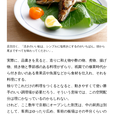
店主曰く、「活きのいい鮎は、シンプルに塩焼きにするのがいちばん。頭から
尾まですべてを味わってください」。
実際に、品書きを見ると、造りに和え物や酢の物、煮物、揚げ
物、焼き物と季節感のある料理がずらり。祇園での修業時代か
ら付き合いのある青果店や魚屋などから食材を仕入れ、それを
料理にする。
独りでこれだけの料理をつくるとなると、動きやすくて使い勝
手のいい調理場が必要だろう。そういう意味では、この空間配
分は理にかなっているのかもしれない。
けれど、ここ数年で京都にオープンした割烹は、中の厨房は別
として、客席はゆったり広め、客前の板場はその半分くらいの