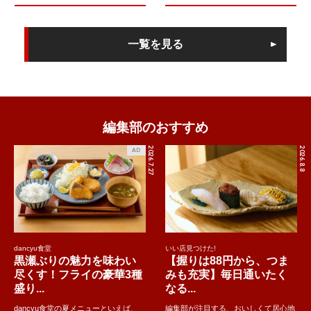
一覧を見る
編集部のおすすめ
2026.7.27
2026.8.8
AD
dancyu食堂
いい店見つけた!
黒瀬ぶりの魅力を味わい
【握りは88円から、つま
尽くす！フライの豪華3種
みも充実】毎日通いたく
盛り...
なる...
dancyu食堂の夏メニューといえば、
編集部が注目する、おいしくて居心地