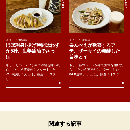
2026.8.4
2026.8.7
ようこそ!俺酒場
ようこそ!俺酒場
ほぼ刺身! 揚げ時間はわず
吞んべえが歓喜するア
か5秒。生姜醤油でさっ
テ。ザーサイの発酵した
ぱ...
旨味とイ...
もし、あのシェフが家で酒場を開いた
もし、あのシェフが家で酒場を開いた
ら......という妄想からスタートした
ら......という妄想からスタートした
WEB連載。3人目は、鎌倉「オステ
WEB連載。3人目は、鎌倉「オステ
リ...
リ...
関連する記事