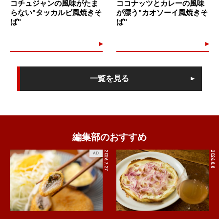
コチュジャンの風味がたま
ココナッツとカレーの風味
らない"タッカルビ風焼きそ
が漂う"カオソーイ風焼きそ
ば"
ば"
一覧を見る
編集部のおすすめ
2026.7.27
2026.8.8
AD