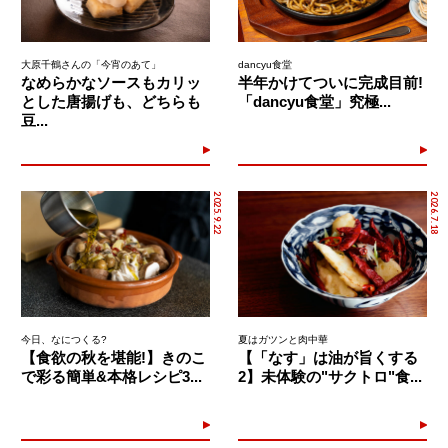
大原千鶴さんの「今宵のあて」
dancyu食堂
なめらかなソースもカリッ
半年かけてついに完成目前!
とした唐揚げも、どちらも
「dancyu食堂」究極...
豆...
2025.9.22
2026.7.18
今日、なにつくる?
夏はガツンと肉中華
【食欲の秋を堪能!】きのこ
【「なす」は油が旨くする
で彩る簡単&本格レシピ3...
2】未体験の"サクトロ"食...