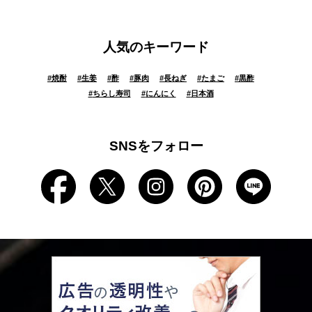
人気のキーワード
#
焼酎
#
生姜
#
酢
#
豚肉
#
長ねぎ
#
たまご
#
黒酢
#
ちらし寿司
#
にんにく
#
日本酒
SNSをフォロー