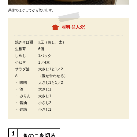
菜箸でほぐしてから取り出す。
材料 (
2人分
)
焼きそば麺
2玉（蒸し、太）
生椎茸
6個
しめじ
1パック
小ねぎ
1／4束
サラダ油
大さじ1と1／2
A
（混ぜ合わせる）
・ 味噌
大さじ1と1／2
・ 酒
大さじ1
・ みりん
大さじ1
・ 醤油
小さじ2
・ 砂糖
小さじ1
1
きのこを切る