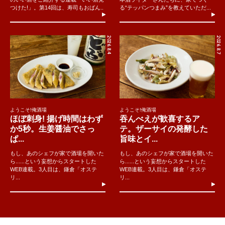
つけた!」。第14回は、寿司もおばん..
る“テッパンつまみ”を教えていただ...
2026.8.4
2026.8.7
ようこそ!俺酒場
ようこそ!俺酒場
ほぼ刺身! 揚げ時間はわず
吞んべえが歓喜するア
か5秒。生姜醤油でさっ
テ。ザーサイの発酵した
ぱ...
旨味とイ...
もし、あのシェフが家で酒場を開いた
もし、あのシェフが家で酒場を開いた
ら......という妄想からスタートした
ら......という妄想からスタートした
WEB連載。3人目は、鎌倉「オステ
WEB連載。3人目は、鎌倉「オステ
リ...
リ...