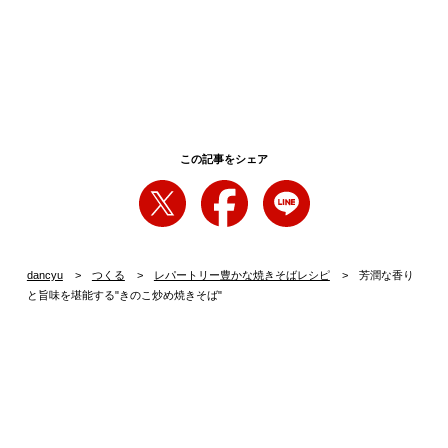
この記事をシェア
dancyu
つくる
レパートリー豊かな焼きそばレシピ
芳潤な香り
と旨味を堪能する"きのこ炒め焼きそば"