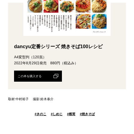
dancyu定番シリーズ 焼きそば100レシピ
A4変型判（120頁）
2022年8月29日発売 880円（税込み）
この本を購入する
取材:中村裕子 撮影:鈴木泰介
#
きのこ
#
しめじ
#
椎茸
#
焼きそば