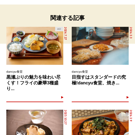
関連する記事
2026.7.27
2026.3.3
AD
dancyu食堂
dancyu食堂
黒瀬ぶりの魅力を味わい尽
目指すはスタンダードの究
くす！フライの豪華3種盛
極!dancyu食堂、焼き...
り...
2025.10.27
2026.3.9