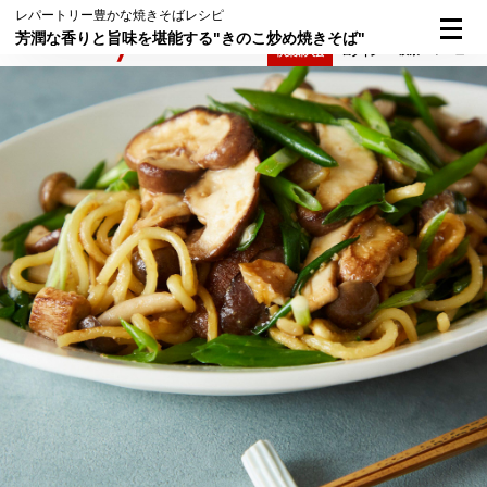
レパートリー豊かな焼きそばレシピ
芳潤な香りと旨味を堪能する"きのこ炒め焼きそば"
検索
メニュー
倶楽部入会
ログイン