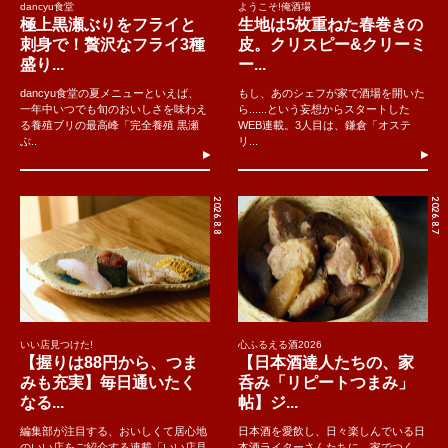
dancyu食堂
ようこそ!俺酒場
極上黒瀬ぶりをフライと
生地は5枚重ねた春巻きの
刺身で！贅沢なフライ3種
皮。クリスピー&クリーミ
盛り...
ー...
dancyu食堂の夏メニューといえば、
もし、あのシェフが家で酒場を開いた
一年中いつでも旬のおいしさを味わえ
ら......という妄想からスタートした
る養殖ブリの最高峰「完全養殖 黒瀬
WEB連載。3人目は、鎌倉「オステ
ぶ..
リ...
2026.8.8
2026.8.7
いい店見つけた!
心ふるえる酒2026
【握りは88円から、つま
【日本酒達人たちの、家
みも充実】毎日通いたく
呑み「リピートつまみ」
なる...
帖】ジ...
編集部が注目する、おいしくて居心地
日本酒を愛飲し、日々楽しんでいる日
のいい店をご紹介する連載「いい店見
本酒ライターさんたちに、家でつく