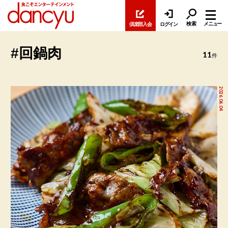
検索
メニュー
倶楽部入会
ログイン
#回鍋肉
11
件
2026.06.04