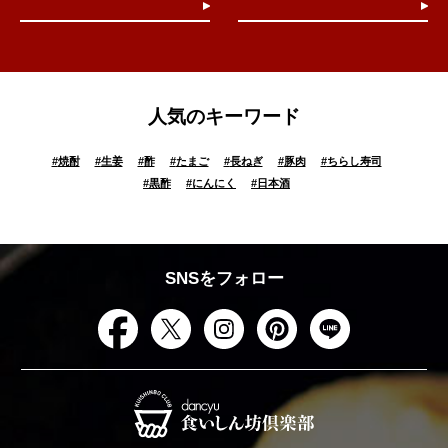
人気のキーワード
#
焼酎
#
生姜
#
酢
#
たまご
#
長ねぎ
#
豚肉
#
ちらし寿司
#
黒酢
#
にんにく
#
日本酒
SNSをフォロー