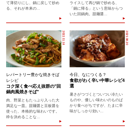
て薄切りにし、鍋に戻して炒め
ライスして再び鍋で炒める、
る、それが本来の...
「鍋に帰る」という意味からつ
いた回鍋肉。甜麺醤...
2022.11.18
2021.08.20
レパートリー豊かな焼きそば
今日、なにつくる？
食欲がわく辛い中華レシピ4
レシピ
選
コク深く食べ応え抜群の"回
鍋肉風焼きそば"
暑さがつづくとついつい冷たい
ものや、優しい味わいのものば
肉、野菜ともたっぷり入った大
かり食べがちですが、たまに辛
満足な一皿。甜麺醤と豆板醤を
味がしっかり効い...
使った、本格的な味わいです。
枠を決めることな...