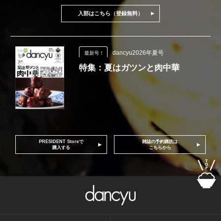
入部はこちら（登録無料）
dancyu2026年夏号
最新号！
特集：夏はガツンと肉中華
PRESIDENT Storeで
雑誌の予約購読は
購入する
こちらから