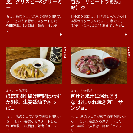
皮。クリスピー&クリーミ
呑み「リピートつまみ」
ー...
帖】ジ...
もし、あのシェフが家で酒場を開いた
日本酒を愛飲し、日々楽しんでいる日
ら......という妄想からスタートした
本酒ライターさんたちに、家でつく
WEB連載。3人目は、鎌倉「オステ
る“テッパンつまみ”を教えていただ...
リ...
2026.8.4
2026.8.9
ようこそ!俺酒場
ようこそ!俺酒場
ほぼ刺身! 揚げ時間はわず
肉汁と果汁に溺れそう
か5秒。生姜醤油でさっ
な"おしゃれ焼き肉"。サ
ぱ...
ンジョ...
もし、あのシェフが家で酒場を開いた
もし、あのシェフが家で酒場を開いた
ら......という妄想からスタートした
ら......という妄想からスタートした
WEB連載。3人目は、鎌倉「オステ
WEB連載。3人目は、鎌倉「オステ
リ...
リ...