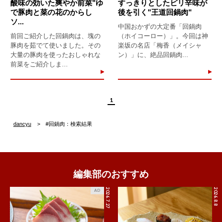
酸味の効いた爽やか前菜"ゆ
すっきりとしたピリ辛味が
で豚肉と菜の花のからし
後を引く"王道回鍋肉"
ソ...
中国おかずの大定番「回鍋肉
前回ご紹介した回鍋肉は、塊の
（ホイコーロー）」。今回は神
豚肉を茹でて使いました。その
楽坂の名店「梅香（メイシャ
大量の豚肉を使ったおしゃれな
ン）」に、絶品回鍋肉...
前菜をご紹介しま...
1
dancyu
#回鍋肉：検索結果
編集部のおすすめ
2026.7.27
2026.8.8
AD