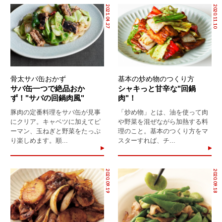
2021.04.27
2020.11.10
骨太サバ缶おかず
基本の炒め物のつくり方
サバ缶一つで絶品おか
シャキっと甘辛な"回鍋
ず！"サバの回鍋肉風"
肉"！
豚肉の定番料理をサバ缶が見事
「炒め物」とは、油を使って肉
にクリア。キャベツに加えてピ
や野菜を混ぜながら加熱する料
ーマン、玉ねぎと野菜をたっぷ
理のこと。基本のつくり方をマ
り楽しめます。順...
スターすれば、チ...
2020.09.19
2020.09.18