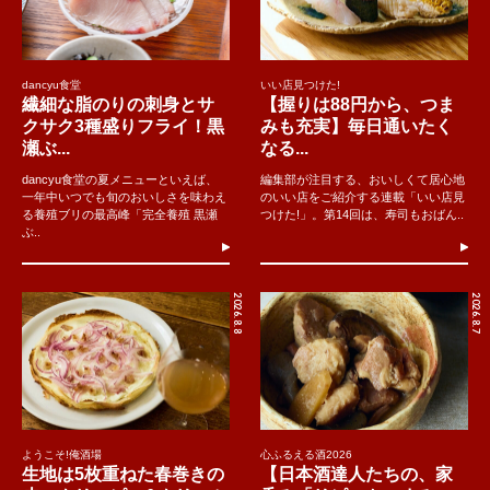
dancyu食堂
いい店見つけた!
繊細な脂のりの刺身とサ
【握りは88円から、つま
クサク3種盛りフライ！黒
みも充実】毎日通いたく
瀬ぶ...
なる...
dancyu食堂の夏メニューといえば、
編集部が注目する、おいしくて居心地
一年中いつでも旬のおいしさを味わえ
のいい店をご紹介する連載「いい店見
る養殖ブリの最高峰「完全養殖 黒瀬
つけた!」。第14回は、寿司もおばん..
ぶ..
2026.8.8
2026.8.7
ようこそ!俺酒場
心ふるえる酒2026
生地は5枚重ねた春巻きの
【日本酒達人たちの、家