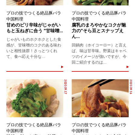
プロの技でつくる絶品豚バラ
プロの技でつくる絶品豚バラ
中国料理
中国料理
甘めのピリ辛味がじゃがい
腐乳のまろやかなコクが魅
もと玉ねぎに合う "甘味噌...
力の"そら豆とスナップえ
ん...
じゃがいものホクホクとした食
感が、甘味噌のコクのある味わ
回鍋肉（ホイコーロー）と言え
いと相性抜群！さっとつくれ
ば、味は甘辛味。野菜はキャベ
て、食べ応え十分な...
ツのイメージが強いですが、今
回ご紹介するのは...
2020.09.17
2020.09.16
プロの技でつくる絶品豚バラ
プロの技でつくる絶品豚バラ
中国料理
中国料理