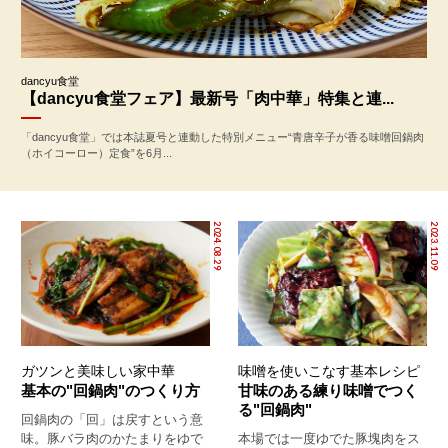
dancyu食堂
【dancyu食堂フェア】最新号「肉中華」特集と連...
「dancyu食堂」では本誌夏号と連動した特別メニュー“青唐辛子が香る味噌回鍋肉
（ホイコーロー）定食”を6月...
2024.08.29
2023.11.09
ガツンと美味しい家中華
味噌を使いこなす基本レシピ
基本の"回鍋肉"のつくり方
甘味のある練り味噌でつく
る"回鍋肉"
回鍋肉の「回」は戻すという意
味。豚バラ肉のかたまりをゆで
本場では一度ゆでた豚塊肉をス