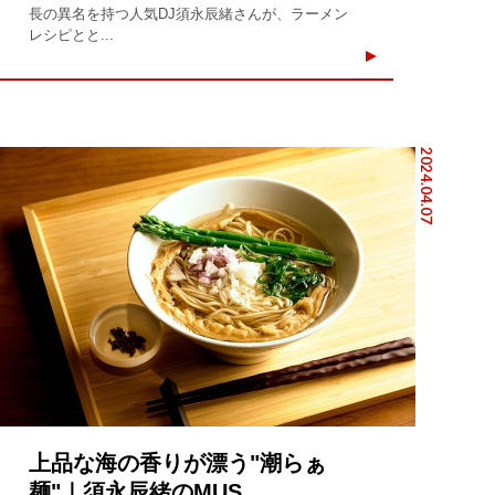
長の異名を持つ人気DJ須永辰緒さんが、ラーメン
レシピとと...
2024.04.07
上品な海の香りが漂う"潮らぁ
麺"｜須永辰緒のMUS...