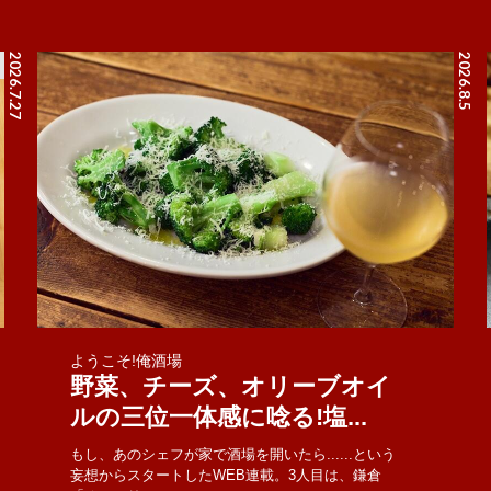
2026.7.27
2026.8.5
ようこそ!俺酒場
野菜、チーズ、オリーブオイ
ルの三位一体感に唸る!塩...
もし、あのシェフが家で酒場を開いたら......という
妄想からスタートしたWEB連載。3人目は、鎌倉