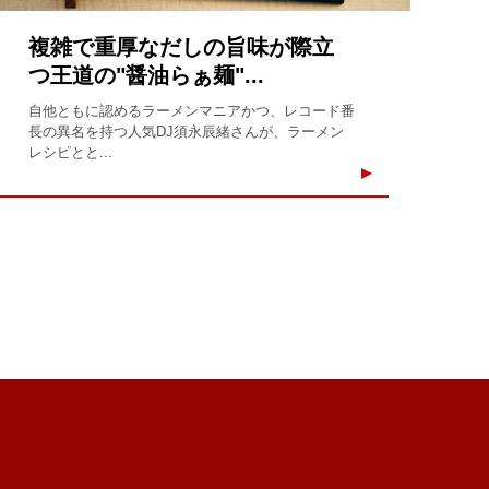
複雑で重厚なだしの旨味が際立
つ王道の"醤油らぁ麺"...
自他ともに認めるラーメンマニアかつ、レコード番
長の異名を持つ人気DJ須永辰緒さんが、ラーメン
レシピとと...