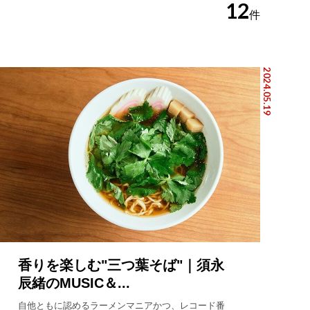
12
件
2024.05.19
香りを楽しむ"三つ葉そば"｜須永
辰緒のMUSIC＆...
自他ともに認めるラーメンマニアかつ、レコード番