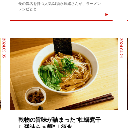
長の異名を持つ人気DJ須永辰緒さんが、ラーメン
レシピとと...
2024.05.05
2024.04.21
乾物の旨味が詰まった"牡蠣煮干
し醤油らぁ麺"｜須永...