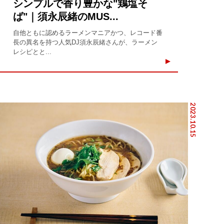
シンプルで香り豊かな"鶏塩そ
ば"｜須永辰緒のMUS...
自他ともに認めるラーメンマニアかつ、レコード番
長の異名を持つ人気DJ須永辰緒さんが、ラーメン
レシピとと...
2023.10.15