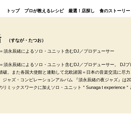
トップ
プロが教えるレシピ
厳選！店探し
食のストーリー
緒
（すなが・たつお）
erience ＝須永辰緒によるソロ・ユニット含むDJ／プロデューサー
erience ＝須永辰緒によるソロ・ユニット含むDJ／プロデューサー。 D
て踏破。また各国大使館と連動して北欧諸国＝日本の音楽交流に尽力
。ジャズ・コンピレーションアルバム 『須永辰緒の夜ジャズ』は2
ミックスワークに加えソロ・ユニット＂Sunaga t experience