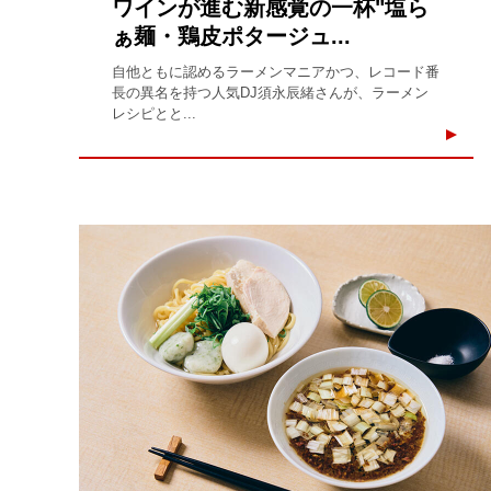
ワインが進む新感覚の一杯"塩ら
ぁ麺・鶏皮ポタージュ...
自他ともに認めるラーメンマニアかつ、レコード番
長の異名を持つ人気DJ須永辰緒さんが、ラーメン
レシピとと...