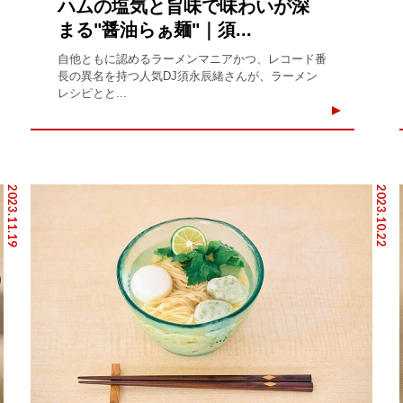
ハムの塩気と旨味で味わいが深
まる"醤油らぁ麺"｜須...
自他ともに認めるラーメンマニアかつ、レコード番
長の異名を持つ人気DJ須永辰緒さんが、ラーメン
レシピとと...
2023.11.19
2023.10.22