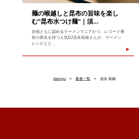
麺の喉越しと昆布の旨味を楽し
む"昆布水つけ麺"｜須...
自他ともに認めるラーメンマニアかつ、レコード番
長の異名を持つ人気DJ須永辰緒さんが、ラーメン
レシピとと...
dancyu
著者一覧
須永 辰緒