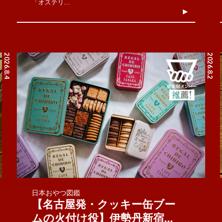
「オステリ...
2026.8.4
2026.8.2
日本おやつ図鑑
【名古屋発・クッキー缶ブー
ムの火付け役】伊勢丹新宿...