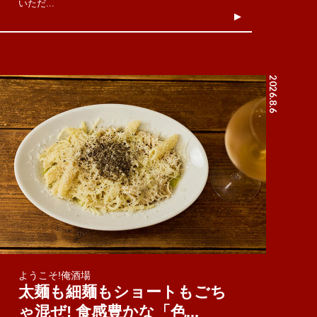
いただ...
2026.8.6
ようこそ!俺酒場
太麺も細麺もショートもごち
ゃ混ぜ! 食感豊かな「色...