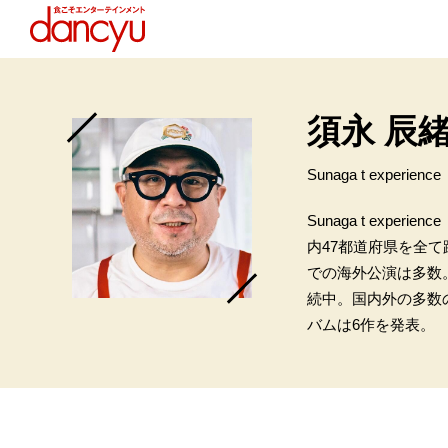
須永 辰
Sunaga t exp
Sunaga t exp
内47都道府県を全
での海外公演は多数
続中。国内外の多数のリ
バムは6作を発表。