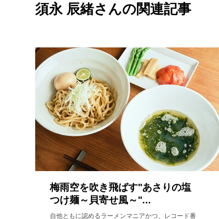
須永 辰緒さんの関連記事
梅雨空を吹き飛ばす"あさりの塩
つけ麺～貝寄せ風～"...
自他ともに認めるラーメンマニアかつ、レコード番