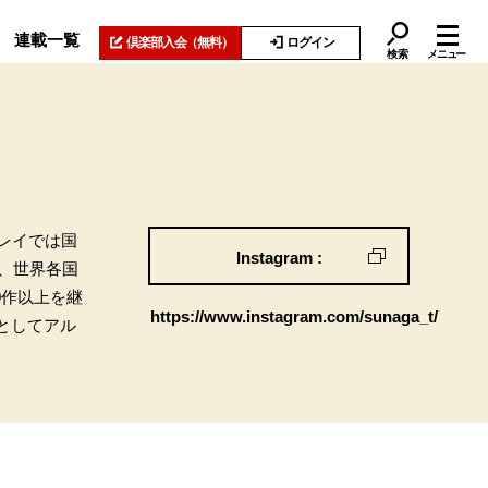
連載一覧
倶楽部入会
（無料）
ログイン
検索
メニュー
Jプレイでは国
Instagram :
、世界各国
0作以上を継
https://www.instagram.com/sunaga_t/
＂としてアル