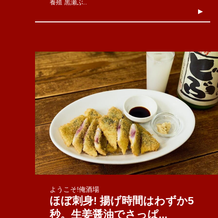
養殖 黒瀬ぶ..
ようこそ!俺酒場
ほぼ刺身! 揚げ時間はわずか5
秒。生姜醤油でさっぱ...