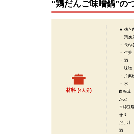
“鶏だんご味噌鍋”の
★ 挽き
・ 鶏挽
・ 長ね
・ 生姜
・ 酒
・ 味噌
・ 片栗
・ 水
材料 (
)
4人分
白舞茸
かぶ
木綿豆
せり
だし汁
酒