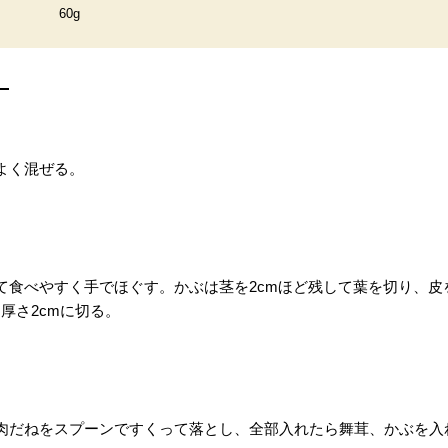
60g
よく混ぜる。
て食べやすく手でほぐす。かぶは茎を2cmほど残して葉を切り、皮
厚さ2cmに切る。
肉だねをスプーンですくって落とし、全部入れたら舞茸、かぶを入