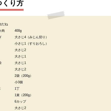
つくり方
肉だね
き肉
400g
ぎ
大さじ4（みじん切り）
小さじ1（すりおろし）
大さじ2
大さじ1
粉
大さじ1
大さじ2
2袋（200g）
小3個
腐
1丁
1束（200g）
6カップ
大さじ2