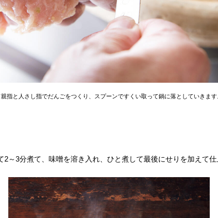
て親指と人さし指でだんごをつくり、スプーンですくい取って鍋に落としていきます
て2～3分煮て、味噌を溶き入れ、ひと煮して最後にせりを加えて仕