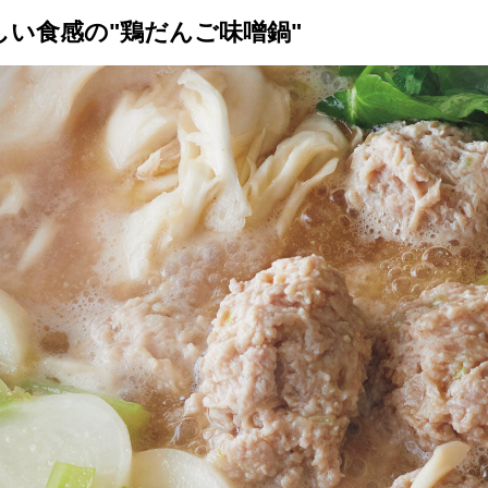
い食感の"鶏だんご味噌鍋"
トップ
プロが教えるレシピ
厳選！店探し
食のストーリー