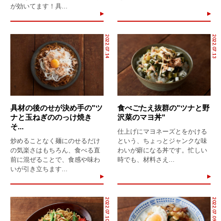
が効いてます！具...
2022.07.14
2022.07.13
具材の後のせが決め手の"ツ
食べごたえ抜群の"ツナと野
ナと玉ねぎののっけ焼き
沢菜のマヨ丼"
そ...
仕上げにマヨネーズとをかける
炒めることなく麺にのせるだけ
という、ちょっとジャンクな味
の気楽さはもちろん、食べる直
わいが癖になる丼です。忙しい
前に混ぜることで、食感や味わ
時でも、材料さえ...
いが引き立ちます...
2022.07.10
2022.07.09