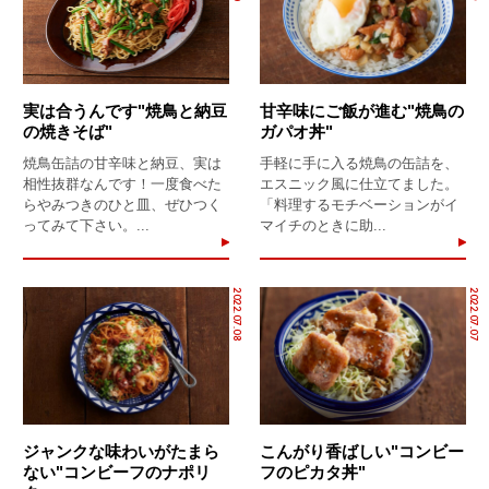
実は合うんです"焼鳥と納豆
甘辛味にご飯が進む"焼鳥の
の焼きそば"
ガパオ丼"
焼鳥缶詰の甘辛味と納豆、実は
手軽に手に入る焼鳥の缶詰を、
相性抜群なんです！一度食べた
エスニック風に仕立てました。
らやみつきのひと皿、ぜひつく
「料理するモチベーションがイ
ってみて下さい。...
マイチのときに助...
2022.07.08
2022.07.07
ジャンクな味わいがたまら
こんがり香ばしい"コンビー
ない"コンビーフのナポリ
フのピカタ丼"