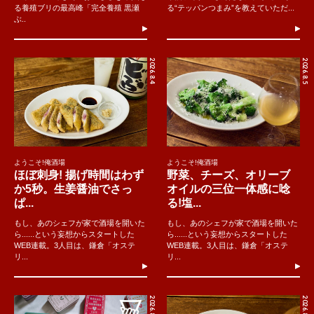
る養殖ブリの最高峰「完全養殖 黒瀬
る“テッパンつまみ”を教えていただ...
ぶ..
2026.8.4
2026.8.5
ようこそ!俺酒場
ようこそ!俺酒場
ほぼ刺身! 揚げ時間はわず
野菜、チーズ、オリーブ
か5秒。生姜醤油でさっ
オイルの三位一体感に唸
ぱ...
る!塩...
もし、あのシェフが家で酒場を開いた
もし、あのシェフが家で酒場を開いた
ら......という妄想からスタートした
ら......という妄想からスタートした
WEB連載。3人目は、鎌倉「オステ
WEB連載。3人目は、鎌倉「オステ
リ...
リ...
2026.8.2
2026.8.6