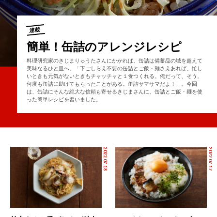
連載
簡単！缶詰のアレンジレシピ
料理研究家のきじまりゅうたさんにかかれば、缶詰は備蓄品の域を超えて
美味なるひと皿へ。「下ごしらえ不要の缶詰とご飯・麺さえあれば、忙し
いときも元気がないときもチャッチャと１食つくれる。俺だって、そう。
何度も缶詰に助けてもらったことがある。缶詰サマサマだよ！」。今回
は、缶詰にそんな絶大な信頼も寄せるきじまさんに、缶詰とご飯・麺を使
った簡単レシピを習いました。
2022.07.18
2022.07.17