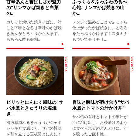
甘辛あんと香ばしさが魅力
ふっくら＆ふわふわの食べ
の"サンマかば焼きと白菜
心地"サンマかば焼きの山
の...
か...
カリッと焼いた焼きそばに、汁
レンジで温めることでふっくら
ごと下味となる甘辛味のかば焼
仕上がったかば焼きに、とろろ
きあんがとろ～りからみます。
をたっぷりかけます！スタミナ
もちろん酢も好相...
もついてモリモリ...
2022.07.16
2022.07.15
ピリッとにんにく風味の"サ
旨味と酸味が溶け合う"サバ
バ水煮ときゅうりの塩焼
水煮とトマトの汁かけ丼"
き...
サバ缶の旨味とトマトの果汁が
清涼感溢れるきゅうりがシャキ
汁に溶け出し、お茶漬けのよう
シャキと食感よく、サバの旨味
に食べられるのどんぶりに。汁
を引き立てる豆板醤とにんにく
を吸ったご飯も絶...