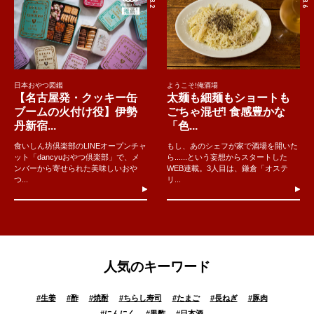
日本おやつ図鑑
ようこそ!俺酒場
【名古屋発・クッキー缶
太麺も細麺もショートも
ブームの火付け役】伊勢
ごちゃ混ぜ! 食感豊かな
丹新宿...
「色...
食いしん坊倶楽部のLINEオープンチャ
もし、あのシェフが家で酒場を開いた
ット「dancyuおやつ倶楽部」で、メ
ら......という妄想からスタートした
ンバーから寄せられた美味しいおや
WEB連載。3人目は、鎌倉「オステ
つ...
リ...
人気のキーワード
#
生姜
#
酢
#
焼酎
#
ちらし寿司
#
たまご
#
長ねぎ
#
豚肉
#
にんにく
#
黒酢
#
日本酒