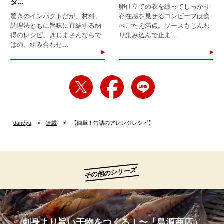
タ...
卵仕立ての衣を纏ってしっかり
驚きのインパクトだが、材料、
存在感を見せるコンビーフは食
調理法ともに旨味に直結する納
べごたえ満点。ソースもじんわ
得のレシピ。きじまさんならで
り染み込んで止ま...
はの、組み合わせ...
dancyu
連載
【簡単！缶詰のアレンジレシピ】
その他のシリーズ
刺身より旨い干物をつくる！〜「島源商店」