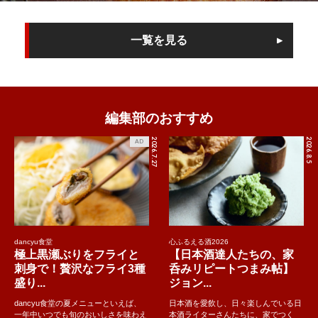
一覧を見る
編集部のおすすめ
2026.7.27
2026.8.5
AD
dancyu食堂
心ふるえる酒2026
極上黒瀬ぶりをフライと
【日本酒達人たちの、家
刺身で！贅沢なフライ3種
呑みリピートつまみ帖】
盛り...
ジョン...
dancyu食堂の夏メニューといえば、
日本酒を愛飲し、日々楽しんでいる日
一年中いつでも旬のおいしさを味わえ
本酒ライターさんたちに、家でつく