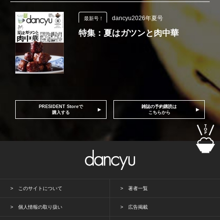
dancyu2026年夏号
最新号！
特集：夏はガツンと肉中華
PRESIDENT Storeで
雑誌の予約購読は
購入する
こちらから
このサイトについて
著者一覧
個人情報の取り扱い
広告掲載