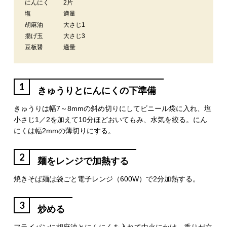
にんにく
2片
塩
適量
胡麻油
大さじ1
揚げ玉
大さじ3
豆板醤
適量
1
きゅうりとにんにくの下準備
きゅうりは幅7～8mmの斜め切りにしてビニール袋に入れ、塩
小さじ1／2を加えて10分ほどおいてもみ、水気を絞る。にん
にくは幅2mmの薄切りにする。
2
麺をレンジで加熱する
焼きそば麺は袋ごと電子レンジ（600W）で2分加熱する。
3
炒める