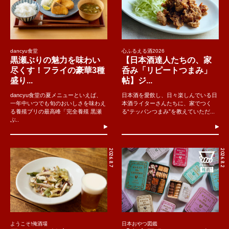
dancyu食堂
心ふるえる酒2026
黒瀬ぶりの魅力を味わい
【日本酒達人たちの、家
尽くす！フライの豪華3種
呑み「リピートつまみ」
盛り...
帖】ジ...
dancyu食堂の夏メニューといえば、
日本酒を愛飲し、日々楽しんでいる日
一年中いつでも旬のおいしさを味わえ
本酒ライターさんたちに、家でつく
る養殖ブリの最高峰「完全養殖 黒瀬
る“テッパンつまみ”を教えていただ...
ぶ..
2026.8.7
2026.8.2
ようこそ!俺酒場
日本おやつ図鑑