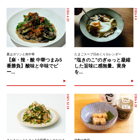
2026.6.23
2026.4.8
夏はガツンと肉中華
たまごスープ日めくりカレンダー
【麻・辣・酸 中華つまみ5
"塩きのこ"のぎゅっと凝縮
番勝負】酸味と辛味でビ
した旨味に感無量。黄身
ー...
を...
2025.12.18
2026.6.22