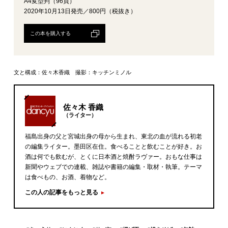
A4変型判（96頁）
2020年10月13日発売／800円（税抜き）
この本を購入する
文と構成：佐々木香織 撮影：キッチンミノル
佐々木 香織
（ライター）
福島出身の父と宮城出身の母から生まれ、東北の血が流れる初老
の編集ライター。墨田区在住。食べることと飲むことが好き。お
酒は何でも飲むが、とくに日本酒と焼酎ラヴァー。おもな仕事は
新聞やウェブでの連載、雑誌や書籍の編集・取材・執筆。テーマ
は食べもの、お酒、着物など。
この人の記事をもっと見る