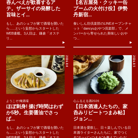
吞んべえが歓喜するア
【名古屋発・クッキー缶
テ。ザーサイの発酵した
ブームの火付け役】伊勢
旨味とイ...
丹新宿...
もし、あのシェフが家で酒場を開いた
食いしん坊倶楽部のLINEオープンチャ
ら......という妄想からスタートした
ット「dancyuおやつ倶楽部」で、メ
WEB連載。3人目は、鎌倉「オステ
ンバーから寄せられた美味しいおや
リ...
つ...
2026.8.4
2026.8.5
ようこそ!俺酒場
心ふるえる酒2026
ほぼ刺身! 揚げ時間はわず
【日本酒達人たちの、家
か5秒。生姜醤油でさっ
呑みリピートつまみ帖】
ぱ...
ジョン...
もし、あのシェフが家で酒場を開いた
日本酒を愛飲し、日々楽しんでいる日
ら......という妄想からスタートした
本酒ライターさんたちに、家でつく
WEB連載。3人目は、鎌倉「オステ
る“テッパンつまみ”を教えていただ...