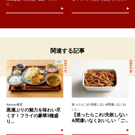
リ...
関連する記事
2026.7.27
2026.6.24
AD
dancyu食堂
迷ったらこれ!失敗しない&間違いなくお
黒瀬ぶりの魅力を味わい尽
いし...
【迷ったらこれ!失敗しない
くす！フライの豪華3種盛
&間違いなくおいしい「ご...
り...