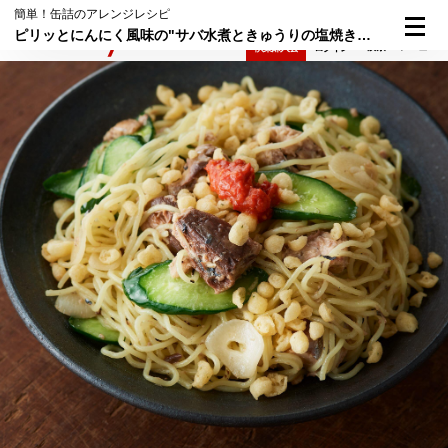
簡単！缶詰のアレンジレシピ
ピリッとにんにく風味の"サバ水煮ときゅうりの塩焼きそば"
検索
メニュー
倶楽部入会
ログイン