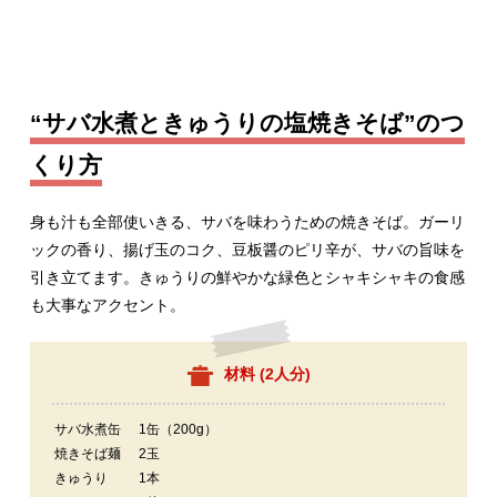
“サバ水煮ときゅうりの塩焼きそば”のつ
くり方
身も汁も全部使いきる、サバを味わうための焼きそば。ガーリ
ックの香り、揚げ玉のコク、豆板醤のピリ辛が、サバの旨味を
引き立てます。きゅうりの鮮やかな緑色とシャキシャキの食感
も大事なアクセント。
材料 (
2人分
)
サバ水煮缶
1缶（200g）
焼きそば麺
2玉
きゅうり
1本