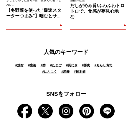
きじまりゅうたさん&吉田愛さんのおつま
焼酎の教室
だしが沁み旨!ふわふわトロ
みレ..
【冬野菜を使った"爆速スタ
トロで、食感が夢見心地
ーターつまみ"】噛むとサ...
な...
人気のキーワード
#
焼酎
#
生姜
#
酢
#
たまご
#
長ねぎ
#
豚肉
#
ちらし寿司
#
にんにく
#
黒酢
#
日本酒
SNSをフォロー