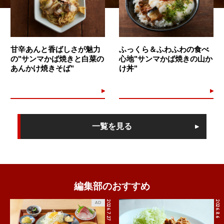
甘辛あんと香ばしさが魅力
ふっくら＆ふわふわの食べ
の"サンマかば焼きと白菜の
心地"サンマかば焼きの山か
あんかけ焼きそば"
け丼"
一覧を見る
編集部のおすすめ
2026.7.27
2026.8.6
AD