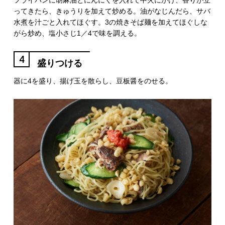
フライパンに胡麻油とにんにくを入れて中火にかけ、香りが立
ってきたら、きゅうりを加えて炒める。油がなじんだら、サバ
水煮を汁ごと入れてほぐす。3の焼きそば麺を加えてほぐしな
がら炒め、塩小さじ1／4で味を調える。
4
盛りつける
器に4を盛り、揚げ玉を散らし、豆板醤をのせる。