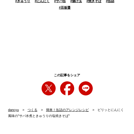
#
きゅうり
#
にんにく
#
サバ缶
#
揚げ玉
#
焼きそば
#
缶詰
#
豆板醤
この記事をシェア
dancyu
つくる
簡単！缶詰のアレンジレシピ
ピリッとにんにく
風味の"サバ水煮ときゅうりの塩焼きそば"