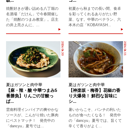
豉...
コ...
焼酎好きが通い詰める八丁堀の
初夏から秋までの長い間、食卓
名酒場「だけん」で今春開催し
を彩ってくれるありがたい野
た「焼酎のつまみ教室」。店主
菜、なす。中華のベテラン、六
の井上亮さんに、...
本木の店「KOBAYASH...
2026.06.30
2026.06.11
夏はガツンと肉中華
夏はガツンと肉中華
【麻・辣・酸 中華つまみ5
【神楽坂・梅香】花椒の香
番勝負】りんごの甘酸っ
り大爆発！ 鮮烈な旨味に
ぱ...
シ...
雲南料理インパイアの爽やかな
暑いからこそ、パンチの利いた
ソースが、こんがり焼いた豚肉
ものが食べたくなる！ 発売中
にベストマッチ！ 発売中の
の「dancyu」夏号では、旨くて
「dancyu」夏号では...
辛くて香りがよく...