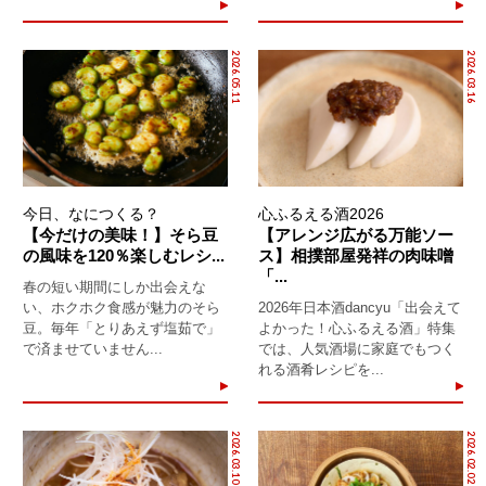
2026.05.11
2026.03.16
今日、なにつくる？
心ふるえる酒2026
【今だけの美味！】そら豆
【アレンジ広がる万能ソー
の風味を120％楽しむレシ...
ス】相撲部屋発祥の肉味噌
「...
春の短い期間にしか出会えな
い、ホクホク食感が魅力のそら
2026年日本酒dancyu「出会えて
豆。毎年「とりあえず塩茹で」
よかった！心ふるえる酒」特集
で済ませていません...
では、人気酒場に家庭でもつく
れる酒肴レシピを...
2026.03.10
2026.02.02