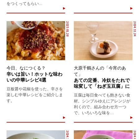
をつくってもらい...
2025.01.28
2024.11.24
今日、なにつくる？
大原千鶴さんの「今宵のあ
辛いは旨い！ホットな味わ
て」
いの中華レシピ4選
あての定番、冷奴をたれで
味変して「ねぎ玉豆腐」に
豆板醤や花椒を使った、辛さを
楽しむ中華レシピをご紹介しま
豆腐は毎日食べても飽きない食
す。
材。シンプルゆえにアレンジが
利くので、組み合わせ方一つ
で、いろいろな味を...
2024.11.22
2024.09.06