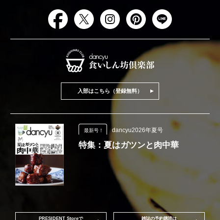
入部はこちら（登録無料）
dancyu2026年夏号
最新号！
特集：夏はガツンと肉中華
PRESIDENT Storeで
雑誌の予約購読は