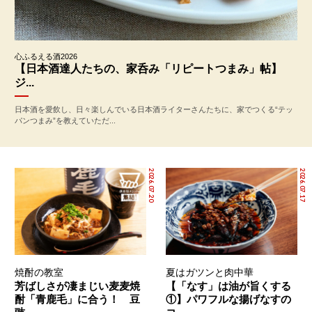
心ふるえる酒2026
【日本酒達人たちの、家呑み「リピートつまみ」帖】
ジ...
日本酒を愛飲し、日々楽しんでいる日本酒ライターさんたちに、家でつくる“テッ
パンつまみ”を教えていただ...
2026.07.20
2026.07.17
焼酎の教室
夏はガツンと肉中華
芳ばしさが凄まじい麦麦焼
【「なす」は油が旨くする
酎「青鹿毛」に合う！ 豆
①】パワフルな揚げなすの