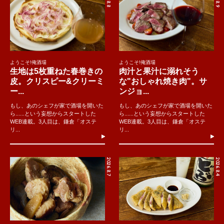
ようこそ!俺酒場
ようこそ!俺酒場
生地は5枚重ねた春巻きの
肉汁と果汁に溺れそう
皮。クリスピー&クリーミ
な"おしゃれ焼き肉"。サ
ー...
ンジョ...
もし、あのシェフが家で酒場を開いた
もし、あのシェフが家で酒場を開いた
ら......という妄想からスタートした
ら......という妄想からスタートした
WEB連載。3人目は、鎌倉「オステ
WEB連載。3人目は、鎌倉「オステ
リ...
リ...
2026.8.7
2026.8.4