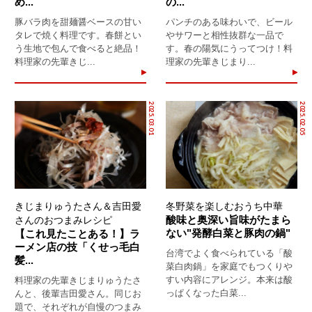
め...
の...
豚バラ肉を甜麺醤ベースの甘い
パンチのある味わいで、ビール
タレで焼く料理です。春餅とい
やサワーと相性抜群な一品で
う生地で包んで食べると絶品！
す。春の陽気にうってつけ！料
料理家の先輩きじ...
理家の先輩きじまり...
2025.03.01
2025.02.05
きじまりゅうたさん＆吉田愛
冬野菜を楽しむおうち中華
酸味と奥深い旨味がたまら
さんのおつまみレシピ
ない"発酵白菜と豚肉の鍋"
【これ見たことある！】ラ
ーメン店の技「くせっ毛白
台湾でよく食べられている「酸
髪...
菜白肉鍋」を家庭でもつくりや
すい内容にアレンジ。本来は酸
料理家の先輩きじまりゅうたさ
っぱくなった白菜...
んと、後輩吉田愛さん。同じお
題で、それぞれが自慢のつまみ