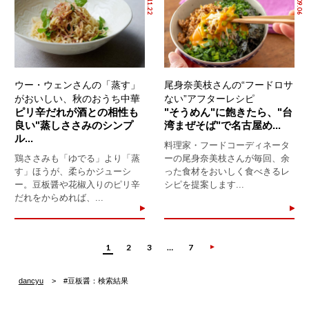
ウー・ウェンさんの「蒸す」
尾身奈美枝さんの“フードロサ
がおいしい、秋のおうち中華
ない”アフターレシピ
ピリ辛だれが酒との相性も
"そうめん"に飽きたら、"台
良い"蒸しささみのシンプ
湾まぜそば"で名古屋め...
ル...
料理家・フードコーディネータ
鶏ささみも「ゆでる」より「蒸
ーの尾身奈美枝さんが毎回、余
す」ほうが、柔らかジューシ
った食材をおいしく食べきるレ
ー。豆板醤や花椒入りのピリ辛
シピを提案します...
だれをからめれば、...
1
2
3
…
7
dancyu
#豆板醤：検索結果