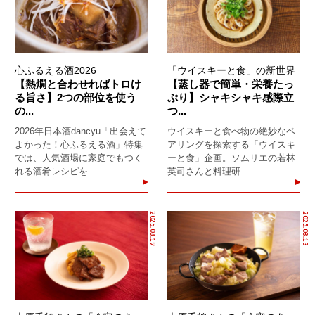
心ふるえる酒2026
「ウイスキーと食」の新世界
【熱燗と合わせればトロけ
【蒸し器で簡単・栄養たっ
る旨さ】2つの部位を使う
ぷり】シャキシャキ感際立
の...
つ...
2026年日本酒dancyu「出会えて
ウイスキーと食べ物の絶妙なペ
よかった！心ふるえる酒」特集
アリングを探索する「ウイスキ
では、人気酒場に家庭でもつく
ーと食」企画。ソムリエの若林
れる酒肴レシピを...
英司さんと料理研...
2025.08.19
2025.08.13