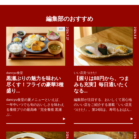
編集部のおすすめ
2026.7.27
2026.8.8
AD
dancyu食堂
いい店見つけた!
黒瀬ぶりの魅力を味わい
【握りは88円から、つま
尽くす！フライの豪華3種
みも充実】毎日通いたく
盛り...
なる...
dancyu食堂の夏メニューといえば、
編集部が注目する、おいしくて居心地
一年中いつでも旬のおいしさを味わえ
のいい店をご紹介する連載「いい店見
る養殖ブリの最高峰「完全養殖 黒瀬
つけた!」。第14回は、寿司もおばん..
ぶ..
2026.8.8
2026.8.9