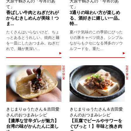
大原千鶴さんの「今宵のあ
大原千鶴さんの「今宵のあ
て」
て」
香ばしい牛肉とねぎだれが
3通りの味わい方が楽しめ
からむきしめんが美味！つ
る、酒好きに嬉しい一品。
ま...
特...
たくさんはいらないけど、ちょ
夏バテ気味のこの季節にぴった
っとあるとうれしい、焼肉と麺
りの豚キャベツ焼き。シンプル
を一皿にしたおつまみ。ねぎだ
ながらもクセになる博多のソウ
れで、麺が奥深い...
ルフードを、重た...
2025.05.04
2025.04.24
きじまりゅうたさん＆吉田愛
きじまりゅうたさん＆吉田愛
さんのおつまみレシピ
さんのおつまみレシピ
【濃厚な甘辛ダレが魅力】
【豆腐でビールやサワーを
台湾の味がかんたんに楽し
ぐびっと！】辛味と挽き肉