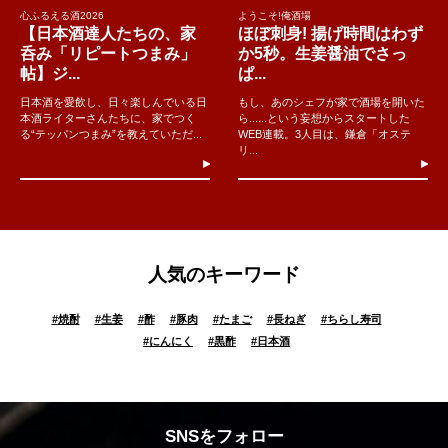
心ふるえる酒2026
ようこそ!俺酒場
【日本酒達人たちの、家
ほぼ刺身! 揚げ時間はわず
呑み「リピートつまみ」
か5秒。生姜醤油でさっ
帖】ジ...
ぱ...
日本酒を愛飲し、日々楽しんでいる日
もし、あのシェフが家で酒場を開いた
本酒ライターさんたちに、家でつく
ら......という妄想からスタートした
る“テッパンつまみ”を教えていただ...
WEB連載。3人目は、鎌倉「オステ
リ...
人気のキーワード
#
焼酎
#
生姜
#
酢
#
豚肉
#
たまご
#
長ねぎ
#
ちらし寿司
#
にんにく
#
黒酢
#
日本酒
SNSをフォロー