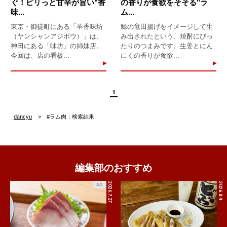
ぐ！ピリっと甘辛が旨い"香
の香りが食欲をそそる"ラ
味...
ム...
東京・御徒町にある「羊香味坊
鯨の竜田揚げをイメージして生
（ヤンシャンアジボウ）」は、
み出されたという、焼酎にぴっ
神田にある「味坊」の姉妹店。
たりのつまみです。生姜とにん
今回は、店の看板...
にくの香りが食欲...
1
dancyu
#ラム肉：検索結果
編集部のおすすめ
2026.7.27
2026.8.4
AD