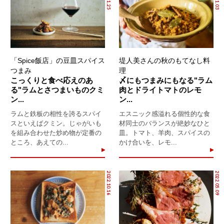
「Spice飯店」の豆皿スパイス
堤人美さんの秋のもてなし料
つまみ
理
こっくりと食べ応えのあ
〆にもつまみにもなる"ラム
る"ラムとさつまいものクミ
肉とドライトマトのレモ
ン...
ン...
ラムと鉄板の相性を誇るスパイ
エスニック感溢れる個性的な食
スといえばクミン。じゃがいも
材同士のバランスが絶妙なひと
を組み合わせた炒め物が定番の
皿。トマト、羊肉、スパイスの
ところ、あえての...
かけ合いを、レモ...
2022.10.16
2022.05.09