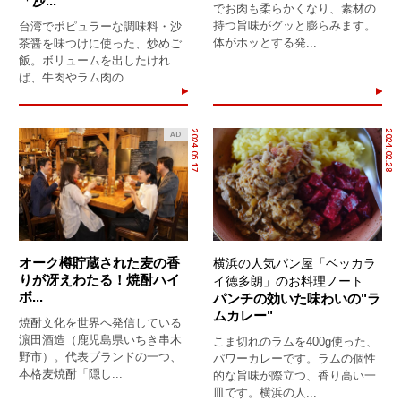
「沙...
でお肉も柔らかくなり、素材の
持つ旨味がグッと膨らみます。
台湾でポピュラーな調味料・沙
体がホッとする発...
茶醤を味つけに使った、炒めご
飯。ボリュームを出したけれ
ば、牛肉やラム肉の...
2024.05.17
2024.02.28
AD
オーク樽貯蔵された麦の香
横浜の人気パン屋「ベッカラ
りが冴えわたる！焼酎ハイ
イ徳多朗」のお料理ノート
ボ...
パンチの効いた味わいの"ラ
ムカレー"
焼酎文化を世界へ発信している
濵田酒造（鹿児島県いちき串木
こま切れのラムを400g使った、
野市）。代表ブランドの一つ、
パワーカレーです。ラムの個性
本格麦焼酎「隠し...
的な旨味が際立つ、香り高い一
皿です。横浜の人...