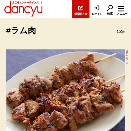
検索
メニュー
倶楽部入会
ログイン
#ラム肉
13
件
2025.07.01