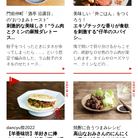
門前仲町「酒亭 沿露目」
美味しい「外ごはん」をつく
の“おつまみトースト”
ろう！
刺激的な美味しさ！"ラム肉
エキゾチックな香りが食欲
とクミンの麻辣ダレトー
を刺激する"仔羊のスパイ
ス...
シ...
餃子をつくったときにタネが余
塊で焼いて切り分けるからこそ
ってしまったら……。という想
の、絶妙なロゼ色のラム肉が楽
定で編み出した、ラム餃子のタ
しめます。タイムやローズマリ
ネをのせたトース...
ー、クミンなどの...
2022.04.18
2020.08.12
dancyu祭2022
焼酎に合うつまみレシピ
【羊香味坊】羊好きに捧
高山なおみさんのにんにく