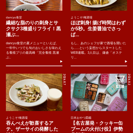
dancyu食堂
ようこそ!俺酒場
繊細な脂のりの刺身とサ
ほぼ刺身! 揚げ時間はわず
クサク3種盛りフライ！黒
か5秒。生姜醤油でさっ
瀬ぶ...
ぱ...
dancyu食堂の夏メニューといえば、
もし、あのシェフが家で酒場を開いた
一年中いつでも旬のおいしさを味わえ
ら......という妄想からスタートした
る養殖ブリの最高峰「完全養殖 黒瀬
WEB連載。3人目は、鎌倉「オステ
ぶ..
リ...
2026.8.7
2026.8.2
ようこそ!俺酒場
日本おやつ図鑑
吞んべえが歓喜するア
【名古屋発・クッキー缶
テ。ザーサイの発酵した
ブームの火付け役】伊勢