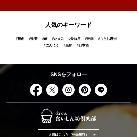
人気のキーワード
#
焼酎
#
生姜
#
酢
#
たまご
#
長ねぎ
#
豚肉
#
ちらし寿司
#
にんにく
#
黒酢
#
日本酒
SNSをフォロー
入部はこちら（登録無料）