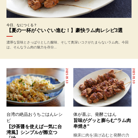
今日、なにつくる？
【夏の一杯がぐいぐい進む！】豪快ラム肉レシピ3選
濃厚な旨味とさっぱりとした酸味、そして奥深いコクがたまらないラム肉。今回
は、そんなラム肉の魅力を存分...
2025.05.13
2025.01.10
台湾の絶品おうちごはんレシ
体が喜ぶ、発酵ごはん
旨味がグッと膨らむ"ラム肉
ピ
串焼き"
【沙茶醤を使えば一気に台
湾風】シンプルが際立つ
糠床に肉を漬け込むと発酵の力