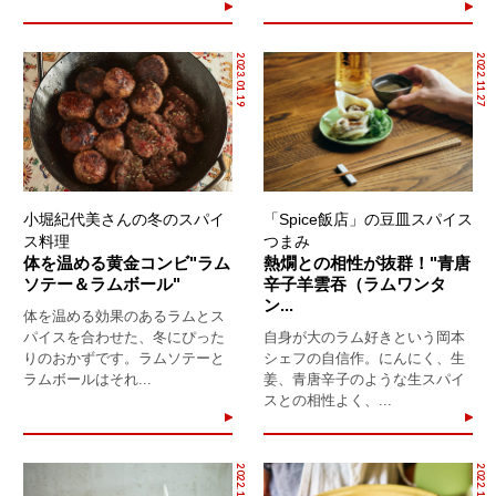
2023.01.19
2022.11.27
小堀紀代美さんの冬のスパイ
「Spice飯店」の豆皿スパイス
ス料理
つまみ
体を温める黄金コンビ"ラム
熱燗との相性が抜群！"青唐
ソテー＆ラムボール"
辛子羊雲吞（ラムワンタ
ン...
体を温める効果のあるラムとス
パイスを合わせた、冬にぴった
自身が大のラム好きという岡本
りのおかずです。ラムソテーと
シェフの自信作。にんにく、生
ラムボールはそれ...
姜、青唐辛子のような生スパイ
スとの相性よく、...
2022.11.25
2022.11.03