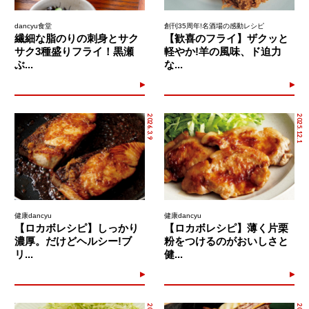
dancyu食堂
創刊35周年!名酒場の感動レシピ
繊細な脂のりの刺身とサク
【歓喜のフライ】ザクッと
サク3種盛りフライ！黒瀬
軽やか!羊の風味、ド迫力
ぶ...
な...
2026.3.9
2025.12.1
健康dancyu
健康dancyu
【ロカボレシピ】しっかり
【ロカボレシピ】薄く片栗
濃厚。だけどヘルシー!ブ
粉をつけるのがおいしさと
リ...
健...