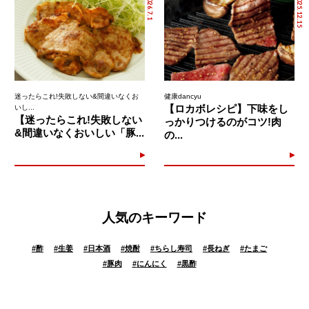
2026.7.1
2025.12.15
迷ったらこれ!失敗しない&間違いなくお
健康dancyu
【ロカボレシピ】下味をし
いし...
【迷ったらこれ!失敗しない
っかりつけるのがコツ!肉
&間違いなくおいしい「豚...
の...
人気のキーワード
#
酢
#
生姜
#
日本酒
#
焼酎
#
ちらし寿司
#
長ねぎ
#
たまご
#
豚肉
#
にんにく
#
黒酢