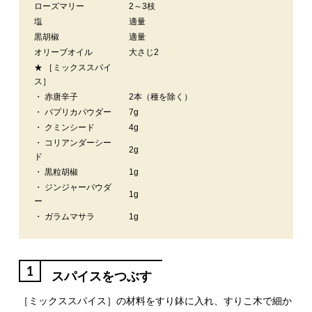
ローズマリー
2～3枝
塩
適量
黒胡椒
適量
オリーブオイル
大さじ2
★ ［ミックススパイ
ス］
・ 赤唐辛子
2本（種を除く）
・ パプリカパウダー
7g
・ クミンシード
4g
・ コリアンダーシー
2g
ド
・ 黒粒胡椒
1g
・ ジンジャーパウダ
1g
ー
・ ガラムマサラ
1g
1
スパイスをつぶす
［ミックススパイス］の材料をすり鉢に入れ、すりこ木で細か