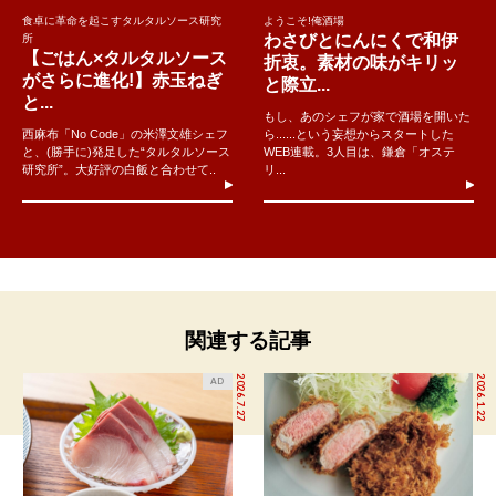
食卓に革命を起こすタルタルソース研究
ようこそ!俺酒場
わさびとにんにくで和伊
所
【ごはん×タルタルソース
折衷。素材の味がキリッ
がさらに進化!】赤玉ねぎ
と際立...
と...
もし、あのシェフが家で酒場を開いた
西麻布「No Code」の米澤文雄シェフ
ら......という妄想からスタートした
と、(勝手に)発足した“タルタルソース
WEB連載。3人目は、鎌倉「オステ
研究所”。大好評の白飯と合わせて..
リ...
関連する記事
2026.7.27
2026.1.22
AD