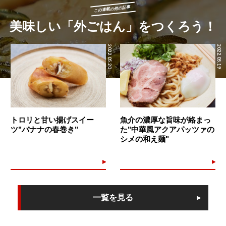
この連載の他の記事
美味しい「外ごはん」をつくろう！
2022.05.20
2022.05.19
トロリと甘い揚げスイー
魚介の濃厚な旨味が絡まっ
ツ"バナナの春巻き"
た"中華風アクアパッツァの
シメの和え麺"
一覧を見る