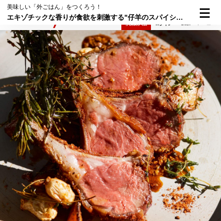
美味しい「外ごはん」をつくろう！
エキゾチックな香りが食欲を刺激する"仔羊のスパイシーロースト"
検索
メニュー
倶楽部入会
ログイン