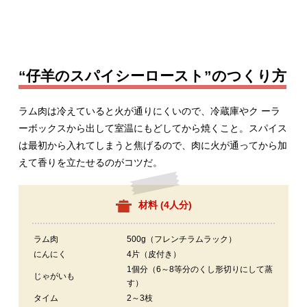
“仔羊のスパイシーロースト”のつくり方
ラム肉は冷えていると火が通りにくいので、冷蔵庫やク ーラ
ーボックスから出して室温にもどしてから焼くこと。スパイス
は最初から入れてしまうと焦げるので、肉に火が通ってから加
えて香りを立たせるのがコツだ。
材料 (
4人分
)
ラム肉
500g（フレンチラムラック）
にんにく
4片（皮付き）
1個分（6～8等分のくし形切りにして蒸
じゃがいも
す）
タイム
2～3枝