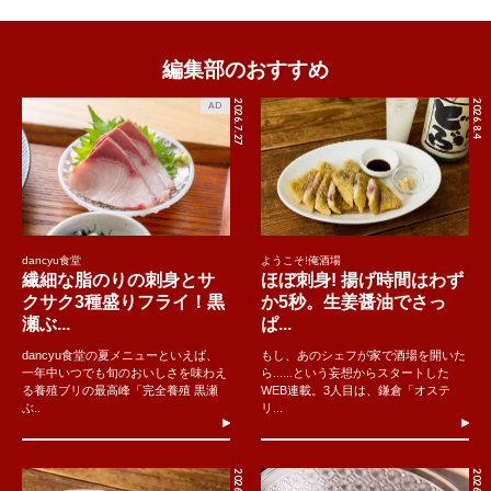
編集部のおすすめ
2026.7.27
2026.8.4
AD
dancyu食堂
ようこそ!俺酒場
繊細な脂のりの刺身とサ
ほぼ刺身! 揚げ時間はわず
クサク3種盛りフライ！黒
か5秒。生姜醤油でさっ
瀬ぶ...
ぱ...
dancyu食堂の夏メニューといえば、
もし、あのシェフが家で酒場を開いた
一年中いつでも旬のおいしさを味わえ
ら......という妄想からスタートした
る養殖ブリの最高峰「完全養殖 黒瀬
WEB連載。3人目は、鎌倉「オステ
ぶ..
リ...
2026.8.5