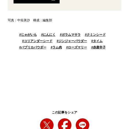
写真：中垣美沙 構成：編集部
#
じゃがいも
#
にんにく
#
ガラムマサラ
#
クミンシード
#
コリアンダーシード
#
ジンジャーパウダー
#
タイム
#
パプリカパウダー
#
ラム肉
#
ローズマリー
#
赤唐辛子
この記事をシェア