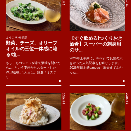
2026.7.31
【すぐ飲める!つくりおき
ようこそ!俺酒場
野菜、チーズ、オリーブ
酒肴】スーパーの刺身用
オイルの三位一体感に唸
のサ...
る!塩...
2026年上半期に、dancyuで反響の大
もし、あのシェフが家で酒場を開いた
きかった人気記事をお送りします。
ら......という妄想からスタートした
2026年日本酒dancyu「出会えてよか
WEB連載。3人目は、鎌倉「オステ
った...
リ...
2026.8.4
2026.8.3