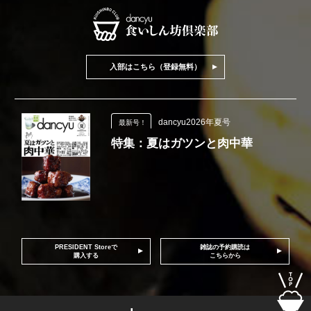
入部はこちら（登録無料）
dancyu2026年夏号
最新号！
特集：夏はガツンと肉中華
PRESIDENT Storeで
雑誌の予約購読は
購入する
こちらから