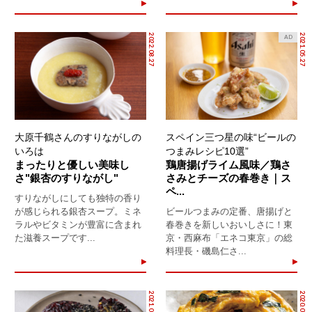
2022.08.27
2021.05.27
AD
大原千鶴さんのすりながしの
スペイン三つ星の味“ビールの
いろは
つまみレシピ10選”
まったりと優しい美味し
鶏唐揚げライム風味／鶏さ
さ"銀杏のすりながし"
さみとチーズの春巻き｜ス
ペ...
すりながしにしても独特の香り
が感じられる銀杏スープ。ミネ
ビールつまみの定番、唐揚げと
ラルやビタミンが豊富に含まれ
春巻きを新しいおいしさに！東
た滋養スープです...
京・西麻布「エネコ東京」の総
料理長・磯島仁さ...
2021.01.13
2020.07.31