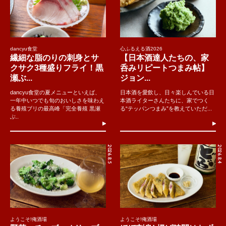
dancyu食堂
心ふるえる酒2026
繊細な脂のりの刺身とサ
【日本酒達人たちの、家
クサク3種盛りフライ！黒
呑みリピートつまみ帖】
瀬ぶ...
ジョン...
dancyu食堂の夏メニューといえば、
日本酒を愛飲し、日々楽しんでいる日
一年中いつでも旬のおいしさを味わえ
本酒ライターさんたちに、家でつく
る養殖ブリの最高峰「完全養殖 黒瀬
る“テッパンつまみ”を教えていただ...
ぶ..
2026.8.5
2026.8.4
ようこそ!俺酒場
ようこそ!俺酒場