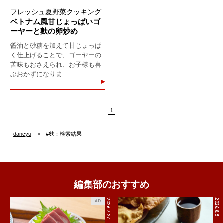
フレッシュ夏野菜クッキング
ベトナム風甘じょっぱいゴ
ーヤーと麩の卵炒め
醤油と砂糖を加えて甘じょっぱ
く仕上げることで、ゴーヤーの
苦味もおさえられ、お子様も喜
ぶおかずになりま...
1
dancyu
#麩：検索結果
編集部のおすすめ
2026.7.27
2026.8.5
AD