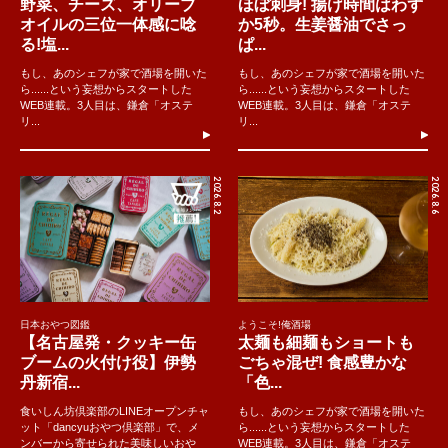
野菜、チーズ、オリーブ
ほぼ刺身! 揚げ時間はわず
オイルの三位一体感に唸
か5秒。生姜醤油でさっ
る!塩...
ぱ...
もし、あのシェフが家で酒場を開いた
もし、あのシェフが家で酒場を開いた
ら......という妄想からスタートした
ら......という妄想からスタートした
WEB連載。3人目は、鎌倉「オステ
WEB連載。3人目は、鎌倉「オステ
リ...
リ...
2026.8.2
2026.8.6
日本おやつ図鑑
ようこそ!俺酒場
【名古屋発・クッキー缶
太麺も細麺もショートも
ブームの火付け役】伊勢
ごちゃ混ぜ! 食感豊かな
丹新宿...
「色...
食いしん坊倶楽部のLINEオープンチャ
もし、あのシェフが家で酒場を開いた
ット「dancyuおやつ倶楽部」で、メ
ら......という妄想からスタートした
ンバーから寄せられた美味しいおや
WEB連載。3人目は、鎌倉「オステ