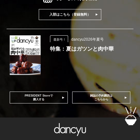
入部はこちら（登録無料）
dancyu2026年夏号
最新号！
特集：夏はガツンと肉中華
PRESIDENT Storeで
雑誌の予約購読は
購入する
こちらから