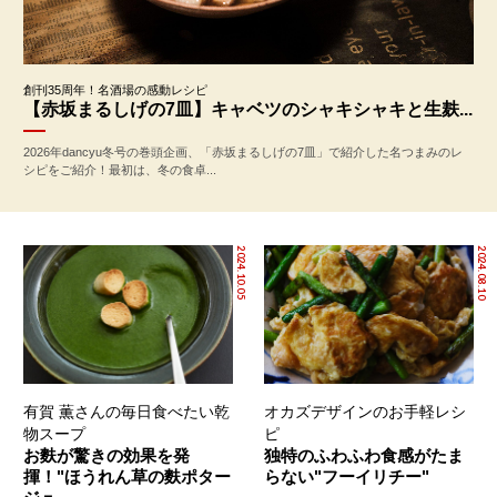
創刊35周年！名酒場の感動レシピ
【赤坂まるしげの7皿】キャベツのシャキシャキと生麸...
2026年dancyu冬号の巻頭企画、「赤坂まるしげの7皿」で紹介した名つまみのレ
シピをご紹介！最初は、冬の食卓...
2024.10.05
2024.08.10
有賀 薫さんの毎日食べたい乾
オカズデザインのお手軽レシ
物スープ
ピ
お麩が驚きの効果を発
独特のふわふわ食感がたま
揮！"ほうれん草の麩ポター
らない"フーイリチー"