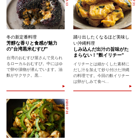
冬の新定番料理
踊り出したくなるほど美味し
芳醇な香りと食感が魅力
い沖縄料理
の"台湾黒米むすび"
しみ込んだ出汁の旨味がた
まらない！"麩イリチー"
台湾のおむすび屋さんで見られ
るローカルおむすび。中にはゆ
イリチーとは細かくした素材に
で卵や漬物が潜んでいます。油
だし汁を加えて炒り付けた沖縄
麩がサクサク。黒...
の料理です。今回の麩イリチー
は卵がしみて食べ...
2020.07.01