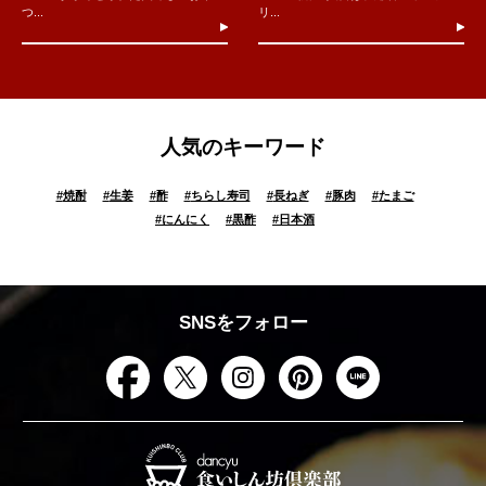
つ...
リ...
人気のキーワード
#
焼酎
#
生姜
#
酢
#
ちらし寿司
#
長ねぎ
#
豚肉
#
たまご
#
にんにく
#
黒酢
#
日本酒
SNSをフォロー