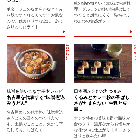
ジュ...
麩の炒め物という意味の沖縄料
ポタージュのなめらかなとろみ
理。グルテンの多い沖縄の麩で
を麩でつくれるんです！お麩な
つくると崩れにくく、独特のふ
ので、低カロリーな上に、あっ
わふわの食感がク...
さりとしたライト...
2023.12.11
2023.05.17
味噌を使いこなす基本レシピ
日本酒が進むお酢つまみ
名古屋を代表する"味噌煮込
くるみとカレー粉の香ばし
みうどん"
さがたまらない"生麩と豆
腐...
名古屋めしの代表格、味噌煮込
みうどんの基本のつくり方で
ナッツ特有の旨味と酢の酸味が
す。土鍋でことこと、火から下
合わさり、濃厚ながらも軽やか
ろしても、しばらく...
な味わいに仕上がります。さっ
ぱりと飲みたい時...