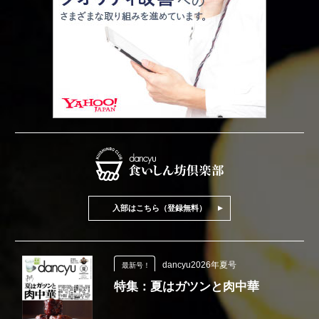
入部はこちら（登録無料）
dancyu2026年夏号
最新号！
特集：夏はガツンと肉中華