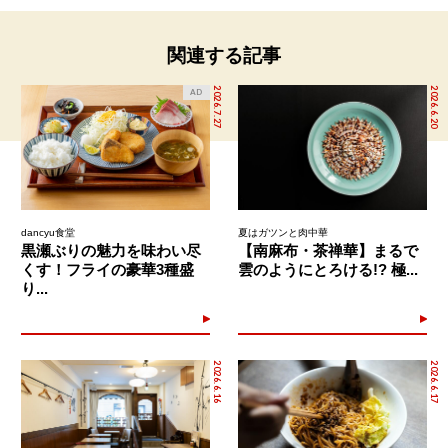
関連する記事
2026.7.27
2026.6.20
AD
dancyu食堂
夏はガツンと肉中華
黒瀬ぶりの魅力を味わい尽
【南麻布・茶禅華】まるで
くす！フライの豪華3種盛
雲のようにとろける!? 極...
り...
2026.6.16
2026.6.17