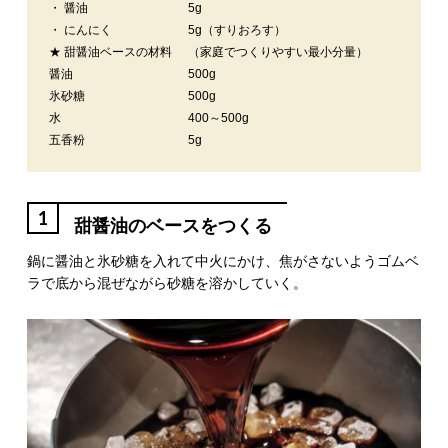
・ 醤油
5g
・ にんにく
5g（すりおろす）
★ 甜醤油ベースの材料
（家庭でつくりやすい最小分量）
醤油
500g
氷砂糖
500g
水
400～500g
五香粉
5g
1
甜醤油のベースをつくる
鍋に醤油と氷砂糖を入れて中火にかけ、焦がさないようゴムベ
ラで底から混ぜながら砂糖を溶かしていく。