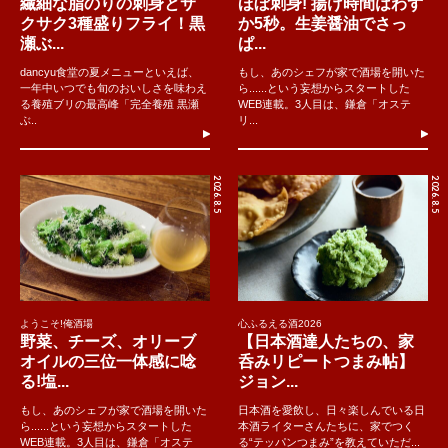
繊細な脂のりの刺身とサ
ほぼ刺身! 揚げ時間はわず
クサク3種盛りフライ！黒
か5秒。生姜醤油でさっ
瀬ぶ...
ぱ...
dancyu食堂の夏メニューといえば、
もし、あのシェフが家で酒場を開いた
一年中いつでも旬のおいしさを味わえ
ら......という妄想からスタートした
る養殖ブリの最高峰「完全養殖 黒瀬
WEB連載。3人目は、鎌倉「オステ
ぶ..
リ...
2026.8.5
2026.8.5
ようこそ!俺酒場
心ふるえる酒2026
野菜、チーズ、オリーブ
【日本酒達人たちの、家
オイルの三位一体感に唸
呑みリピートつまみ帖】
る!塩...
ジョン...
もし、あのシェフが家で酒場を開いた
日本酒を愛飲し、日々楽しんでいる日
ら......という妄想からスタートした
本酒ライターさんたちに、家でつく
WEB連載。3人目は、鎌倉「オステ
る“テッパンつまみ”を教えていただ...