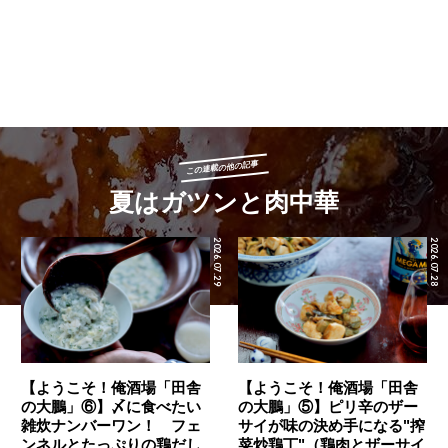
この連載の他の記事
夏はガツンと肉中華
2026.07.29
2026.07.28
【ようこそ！俺酒場「田舎
【ようこそ！俺酒場「田舎
の大鵬」⑥】〆に食べたい
の大鵬」⑤】ピリ辛のザー
雑炊ナンバーワン！ フェ
サイが味の決め手になる"搾
ンネルとたっぷりの鶏だし
菜炒鶏丁"（鶏肉とザーサイ