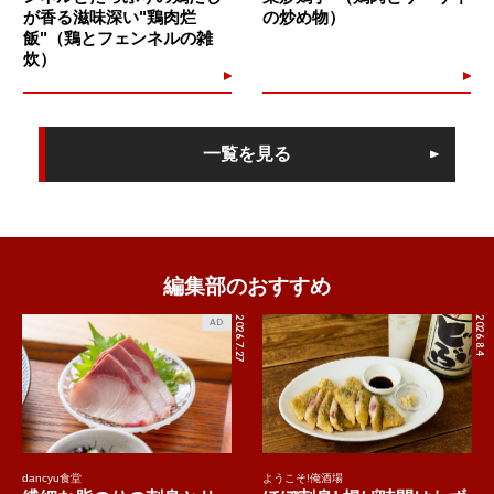
が香る滋味深い"鶏肉烂
の炒め物）
飯"（鶏とフェンネルの雑
炊）
一覧を見る
編集部のおすすめ
2026.7.27
2026.8.4
AD
dancyu食堂
ようこそ!俺酒場