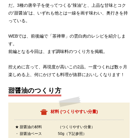
だ。3種の唐辛子を使ってつくる“辣油”と、上品な甘味とコク
の“甜醤油”は、いずれも他とは一線を画す味わい、奥行きを持
っている。
WEBでは、前後編で「茶禅華」の雲白肉のレシピを紹介しま
す。
前編となる今回は、まず調味料のつくり方を掲載。
控えめに言って、再現度が高いこの2品。一度つくれば数ヶ月
楽しめる上、何にかけても料理が抜群においしくなります！
甜醤油のつくり方
材料 (
つくりやすい分量
)
★ 甜醤油の材料
（つくりやすい分量）
・ 甜醤油ベース
50g（下記参照）