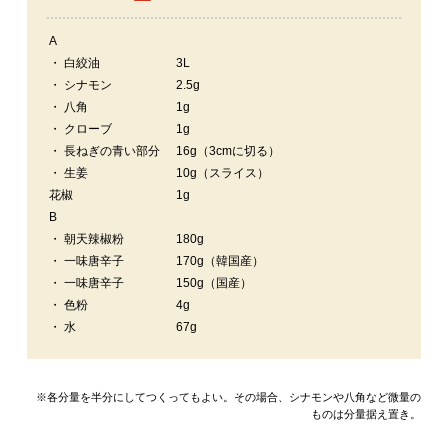
A
・ 白絞油
3L
・ シナモン
2.5g
・ 八角
1g
・ クローブ
1g
・ 長ねぎの青い部分
16g（3cmに切る）
・ 生姜
10g（スライス）
花椒
1g
B
・ 朝天辣椒粉
180g
・ 一味唐辛子
170g（韓国産）
・ 一味唐辛子
150g（国産）
・ 色粉
4g
・ 水
67g
※各分量を半分にしてつくってもよい。その場合、シナモンや八角など微量の
ものは分量据え置き。