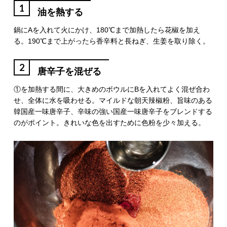
1
油を熱する
鍋にAを入れて火にかけ、180℃まで加熱したら花椒を加え
る。190℃まで上がったら香辛料と長ねぎ、生姜を取り除く。
2
唐辛子を混ぜる
①を加熱する間に、大きめのボウルにBを入れてよく混ぜ合わ
せ、全体に水を吸わせる。マイルドな朝天辣椒粉、旨味のある
韓国産一味唐辛子、辛味の強い国産一味唐辛子をブレンドする
のがポイント。きれいな色を出すために色粉を少々加える。