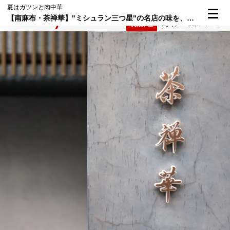
夏はガツンと肉中華
【南麻布・茶禅華】"ミシュラン三つ星"の名店の味を、家でも再現できる！シェフ直伝の"辣油"と"甜醤油（テンジャンユ）"のつくり方を大公開
検索
メニュー
倶楽部入会
ログイン