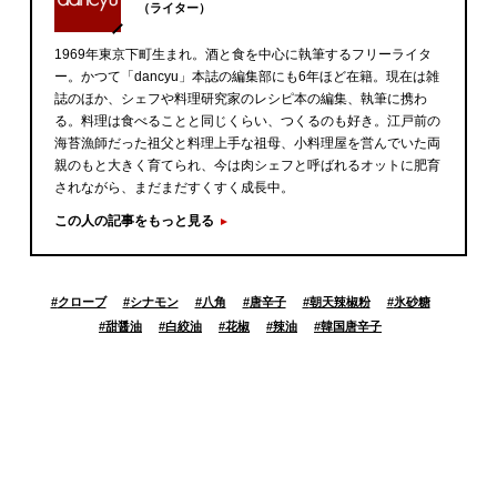
（ライター）
1969年東京下町生まれ。酒と食を中心に執筆するフリーライタ
ー。かつて「dancyu」本誌の編集部にも6年ほど在籍。現在は雑
誌のほか、シェフや料理研究家のレシピ本の編集、執筆に携わ
る。料理は食べることと同じくらい、つくるのも好き。江戸前の
海苔漁師だった祖父と料理上手な祖母、小料理屋を営んでいた両
親のもと大きく育てられ、今は肉シェフと呼ばれるオットに肥育
されながら、まだまだすくすく成長中。
この人の記事をもっと見る
#
クローブ
#
シナモン
#
八角
#
唐辛子
#
朝天辣椒粉
#
氷砂糖
#
甜醤油
#
白絞油
#
花椒
#
辣油
#
韓国唐辛子