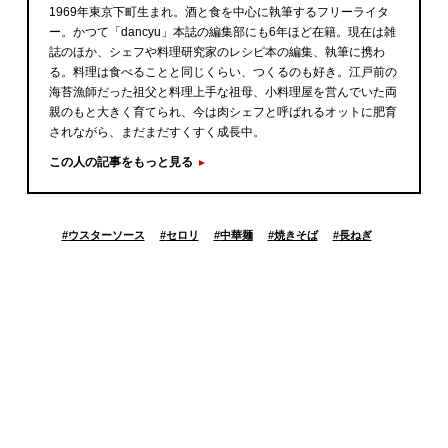
1969年東京下町生まれ。酒と食を中心に執筆するフリーライタ
ー。かつて「dancyu」本誌の編集部にも6年ほど在籍。現在は雑
誌のほか、シェフや料理研究家のレシピ本の編集、執筆に携わ
る。料理は食べることと同じくらい、つくるのも好き。江戸前の
海苔漁師だった祖父と料理上手な祖母、小料理屋を営んでいた両
親のもと大きく育てられ、今は肉シェフと呼ばれるオットに肥育
されながら、まだまだすくすく成長中。
この人の記事をもっと見る
#
ウスターソース
#
セロリ
#
中華麺
#
焼きそば
#
長ねぎ