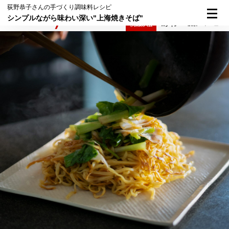
荻野恭子さんの手づくり調味料レシピ
シンプルながら味わい深い"上海焼きそば"
検索
メニュー
倶楽部入会
ログイン