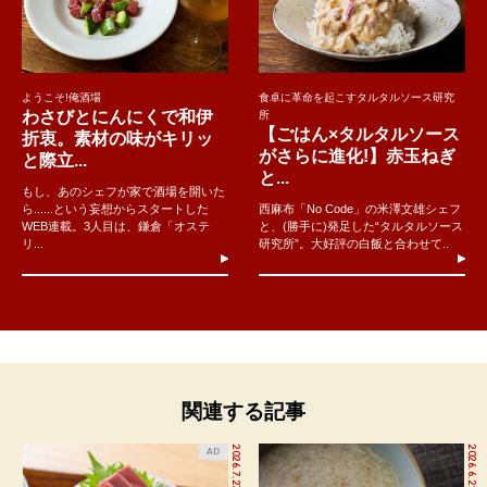
ようこそ!俺酒場
食卓に革命を起こすタルタルソース研究
わさびとにんにくで和伊
所
【ごはん×タルタルソース
折衷。素材の味がキリッ
がさらに進化!】赤玉ねぎ
と際立...
と...
もし、あのシェフが家で酒場を開いた
ら......という妄想からスタートした
西麻布「No Code」の米澤文雄シェフ
WEB連載。3人目は、鎌倉「オステ
と、(勝手に)発足した“タルタルソース
リ...
研究所”。大好評の白飯と合わせて..
関連する記事
2026.7.27
2026.6.21
AD