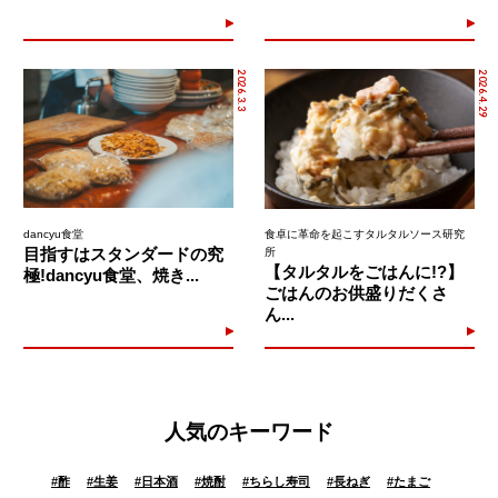
2026.3.3
2026.4.29
dancyu食堂
食卓に革命を起こすタルタルソース研究
目指すはスタンダードの究
所
【タルタルをごはんに!?】
極!dancyu食堂、焼き...
ごはんのお供盛りだくさ
ん...
人気のキーワード
#
酢
#
生姜
#
日本酒
#
焼酎
#
ちらし寿司
#
長ねぎ
#
たまご