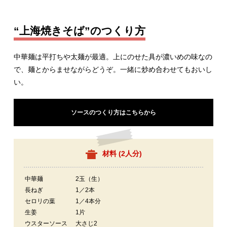
“上海焼きそば”のつくり方
中華麺は平打ちや太麺が最適。上にのせた具が濃いめの味なの
で、麺とからませながらどうぞ。一緒に炒め合わせてもおいし
い。
ソースのつくり方はこちらから
材料 (
2人分
)
中華麺
2玉（生）
長ねぎ
1／2本
セロリの葉
1／4本分
生姜
1片
ウスターソース
大さじ2