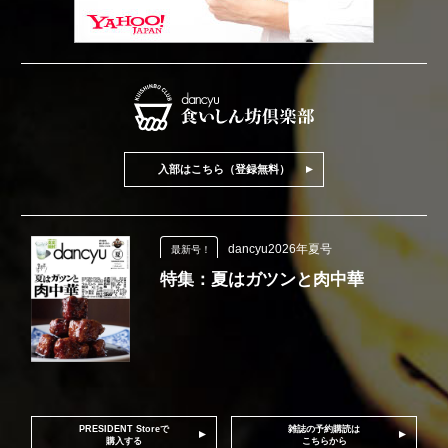
入部はこちら（登録無料）
dancyu2026年夏号
最新号！
特集：夏はガツンと肉中華
PRESIDENT Storeで
雑誌の予約購読は
購入する
こちらから