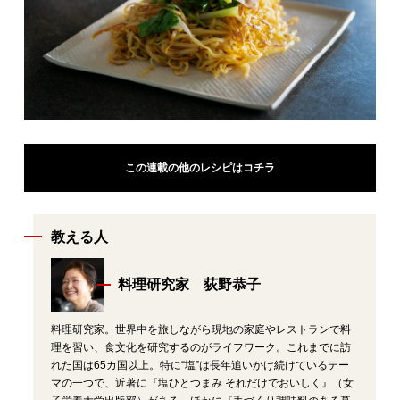
この連載の他のレシピはコチラ
教える人
料理研究家 荻野恭子
料理研究家。世界中を旅しながら現地の家庭やレストランで料
理を習い、食文化を研究するのがライフワーク。これまでに訪
れた国は65カ国以上。特に“塩”は長年追いかけ続けているテー
マの一つで、近著に『塩ひとつまみ それだけでおいしく』（女