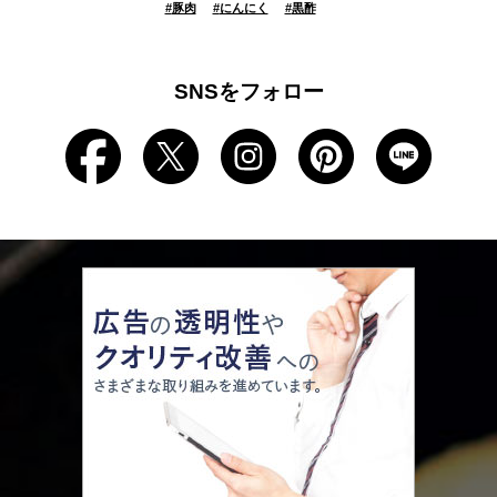
#
豚肉
#
にんにく
#
黒酢
SNSをフォロー