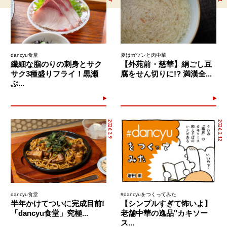
dancyu食堂
夏はガツンと肉中華
繊細な脂のりの刺身とサク
【外苑前・慈華】絹ごし豆
サク3種盛りフライ！黒瀬
腐をせん切りに!? 満漢全...
ぶ...
2026.3.9
2026.2.12
dancyu食堂
#dancyuをつくってみた
半年かけてついに完成目前!
【シンプルすぎて怖いよ】
「dancyu食堂」究極...
老舗中華の逸品"カキソー
ス...