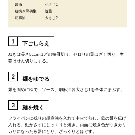
醤油
小さじ1
粗挽き黒胡椒
適量
胡麻油
大さじ2
1
下ごしらえ
ねぎは長さ5ccmほどの短冊切り、セロリの葉はざく切り、生
姜はせん切りにする。
2
麺をゆでる
麺を固めにゆで、ソース、胡麻油各大さじ1を全体にまぶす。
3
麺を焼く
フライパンに残りの胡麻油を入れて中火で熱し、②の麺を広げ
入れる。動かさずにじっくりと焼き、両面に焼き色がつきカリ
カリになったら器にとり、ざっくりとほぐす。