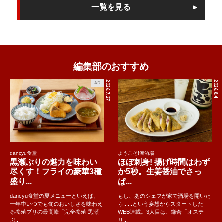
一覧を見る
編集部のおすすめ
2026.7.27
2026.8.4
AD
dancyu食堂
ようこそ!俺酒場
黒瀬ぶりの魅力を味わい
ほぼ刺身! 揚げ時間はわず
尽くす！フライの豪華3種
か5秒。生姜醤油でさっ
盛り...
ぱ...
dancyu食堂の夏メニューといえば、
もし、あのシェフが家で酒場を開いた
一年中いつでも旬のおいしさを味わえ
ら......という妄想からスタートした
る養殖ブリの最高峰「完全養殖 黒瀬
WEB連載。3人目は、鎌倉「オステ
ぶ..
リ...