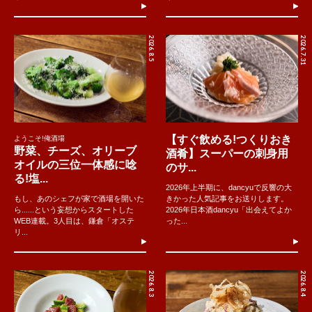
2026.8.5
2026.7.31
【すぐ飲める!つくりおき
ようこそ!俺酒場
野菜、チーズ、オリーブ
酒肴】スーパーの刺身用
オイルの三位一体感に唸
のサ...
る!塩...
2026年上半期に、dancyuで反響の大
もし、あのシェフが家で酒場を開いた
きかった人気記事をお送りします。
ら......という妄想からスタートした
2026年日本酒dancyu「出会えてよか
WEB連載。3人目は、鎌倉「オステ
った...
リ...
2026.8.3
2026.8.4