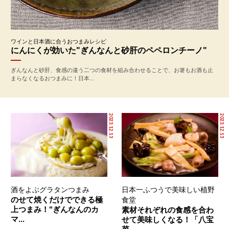
ワインと日本酒に合うおつまみレシピ
にんにくが効いた"ぎんなんと砂肝のペペロンチーノ"
ぎんなんと砂肝、食感の違う二つの食材を組み合わせることで、お箸もお酒も止
まらなくなるおつまみに！日本...
2023.12.13
2023.12.13
酒をよぶグラタンつまみ
日本一ふつうで美味しい植野
のせて焼くだけでできる極
食堂
上つまみ！"ぎんなんのカ
素材それぞれの食感を合わ
マ...
せて美味しくなる！「八宝