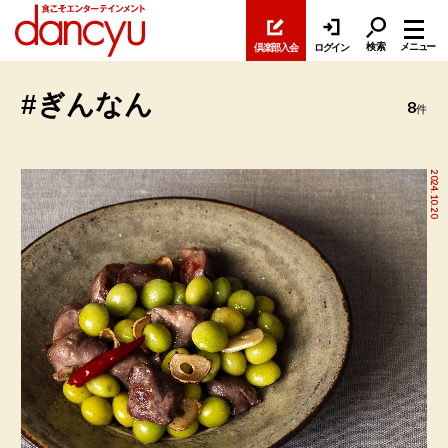
検索
メニュー
倶楽部入会
ログイン
#ぎんなん
8
件
2024.10.20