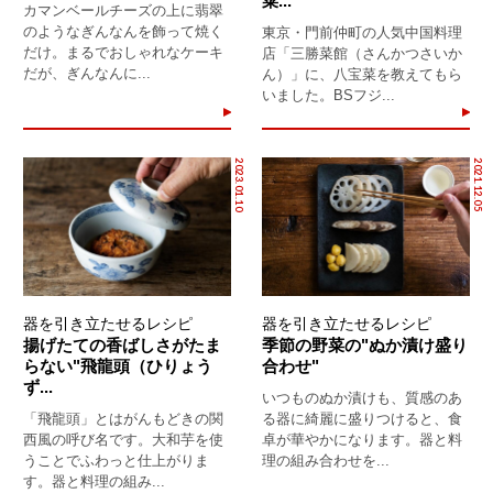
菜...
カマンベールチーズの上に翡翠
のようなぎんなんを飾って焼く
東京・門前仲町の人気中国料理
だけ。まるでおしゃれなケーキ
店「三勝菜館（さんかつさいか
だが、ぎんなんに...
ん）」に、八宝菜を教えてもら
いました。BSフジ...
2023.01.10
2021.12.05
器を引き立たせるレシピ
器を引き立たせるレシピ
揚げたての香ばしさがたま
季節の野菜の"ぬか漬け盛り
らない"飛龍頭（ひりょう
合わせ"
ず...
いつものぬか漬けも、質感のあ
「飛龍頭」とはがんもどきの関
る器に綺麗に盛りつけると、食
西風の呼び名です。大和芋を使
卓が華やかになります。器と料
うことでふわっと仕上がりま
理の組み合わせを...
す。器と料理の組み...