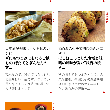
2021.11.13
2020.09.14
日本酒が美味しくなる秋のレ
酒呑みの心を鷲掴む焼きおに
シピ
ぎり
〆にもつまみにもなるご飯
ほこほこっとした食感と味
もの"ほたてとぎんなんの
噌の風味が旨い"銀杏の焼
玄...
き...
玄米なので、冷めてももちもち
秋の味覚でおつまみとしても人
と美味しい一品です。ついつい
気な銀杏。今回はその銀杏を焼
長くなってしまう呑みの場でも
きおにぎりと合わせてみまし
大活躍します。旬...
た。酒呑みの好物を...
2019.12.29