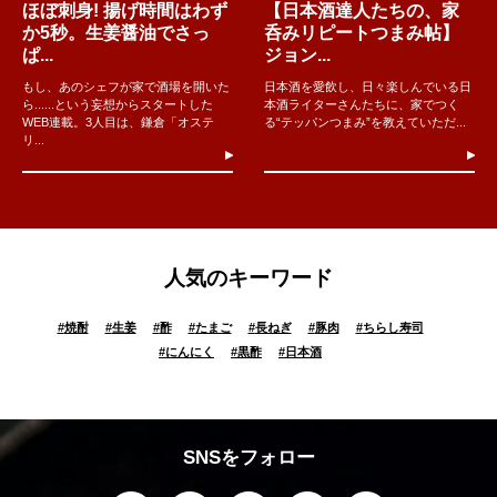
ほぼ刺身! 揚げ時間はわず
【日本酒達人たちの、家
か5秒。生姜醤油でさっ
呑みリピートつまみ帖】
ぱ...
ジョン...
もし、あのシェフが家で酒場を開いた
日本酒を愛飲し、日々楽しんでいる日
ら......という妄想からスタートした
本酒ライターさんたちに、家でつく
WEB連載。3人目は、鎌倉「オステ
る“テッパンつまみ”を教えていただ...
リ...
人気のキーワード
#
焼酎
#
生姜
#
酢
#
たまご
#
長ねぎ
#
豚肉
#
ちらし寿司
#
にんにく
#
黒酢
#
日本酒
SNSをフォロー