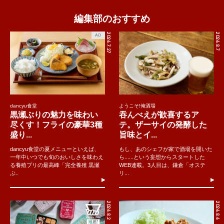
編集部のおすすめ
2026.7.27
2026.8.7
AD
dancyu食堂
ようこそ!俺酒場
黒瀬ぶりの魅力を味わい
吞んべえが歓喜するア
尽くす！フライの豪華3種
テ。ザーサイの発酵した
盛り...
旨味とイ...
dancyu食堂の夏メニューといえば、
もし、あのシェフが家で酒場を開いた
一年中いつでも旬のおいしさを味わえ
ら......という妄想からスタートした
る養殖ブリの最高峰「完全養殖 黒瀬
WEB連載。3人目は、鎌倉「オステ
ぶ..
リ...
2026.8.2
2026.8.6