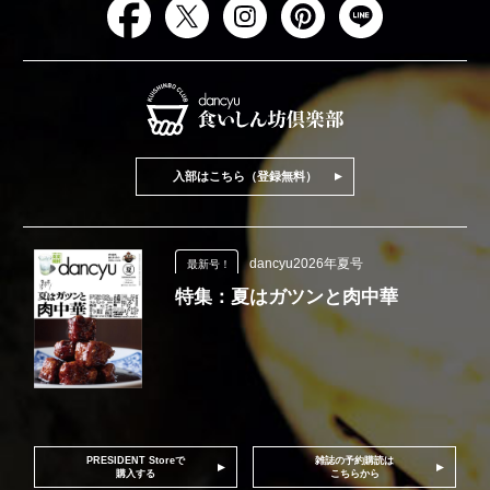
入部はこちら（登録無料）
dancyu2026年夏号
最新号！
特集：夏はガツンと肉中華
PRESIDENT Storeで
雑誌の予約購読は
購入する
こちらから