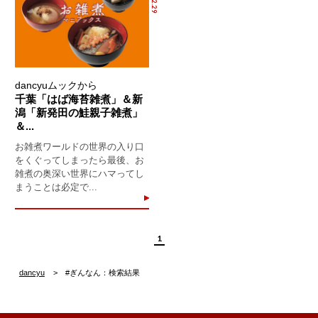
dancyuムックから
千葉「はば海苔雑煮」＆新
潟「新発田の鮭親子雑煮」
＆...
お雑煮ワールドの世界の入り口
をくぐってしまったら最後、お
雑煮の奥深い世界にハマってし
まうことは必定で...
1
dancyu
#ぎんなん：検索結果