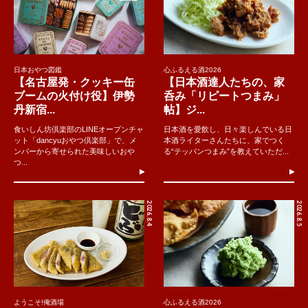
日本おやつ図鑑
心ふるえる酒2026
【名古屋発・クッキー缶
【日本酒達人たちの、家
ブームの火付け役】伊勢
呑み「リピートつまみ」
丹新宿...
帖】ジ...
食いしん坊倶楽部のLINEオープンチャ
日本酒を愛飲し、日々楽しんでいる日
ット「dancyuおやつ倶楽部」で、メ
本酒ライターさんたちに、家でつく
ンバーから寄せられた美味しいおや
る“テッパンつまみ”を教えていただ...
つ...
2026.8.4
2026.8.5
ようこそ!俺酒場
心ふるえる酒2026