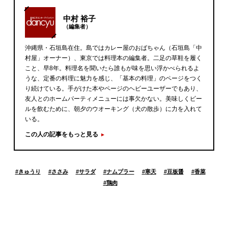
中村 裕子
（編集者）
沖縄県・石垣島在住。島ではカレー屋のおばちゃん（石垣島「中
村屋」オーナー）、東京では料理本の編集者。二足の草鞋を履く
こと、早8年。料理名を聞いたら誰もが味を思い浮かべられるよ
うな、定番の料理に魅力を感じ、「基本の料理」のページをつく
り続けている。手がけた本やページのヘビーユーザーでもあり、
友人とのホームパーティメニューには事欠かない。美味しくビー
ルを飲むために、朝夕のウオーキング（犬の散歩）に力を入れて
いる。
この人の記事をもっと見る
#
きゅうり
#
ささみ
#
サラダ
#
ナムプラー
#
寒天
#
豆板醤
#
香菜
#
鶏肉