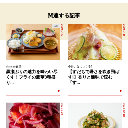
関連する記事
2026.7.27
2026.7.16
AD
dancyu食堂
今日、なにつくる?
黒瀬ぶりの魅力を味わい尽
【すだちで暑さを吹き飛ば
くす！フライの豪華3種盛
す!】香りと酸味で涼む
り...
「す...
2026.7.28
2025.12.18