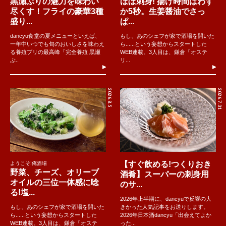
黒瀬ぶりの魅力を味わい
ほぼ刺身! 揚げ時間はわず
尽くす！フライの豪華3種
か5秒。生姜醤油でさっ
盛り...
ぱ...
dancyu食堂の夏メニューといえば、
もし、あのシェフが家で酒場を開いた
一年中いつでも旬のおいしさを味わえ
ら......という妄想からスタートした
る養殖ブリの最高峰「完全養殖 黒瀬
WEB連載。3人目は、鎌倉「オステ
ぶ..
リ...
2026.8.5
2026.7.31
【すぐ飲める!つくりおき
ようこそ!俺酒場
野菜、チーズ、オリーブ
酒肴】スーパーの刺身用
オイルの三位一体感に唸
のサ...
る!塩...
2026年上半期に、dancyuで反響の大
もし、あのシェフが家で酒場を開いた
きかった人気記事をお送りします。
ら......という妄想からスタートした
2026年日本酒dancyu「出会えてよか
WEB連載。3人目は、鎌倉「オステ
った...