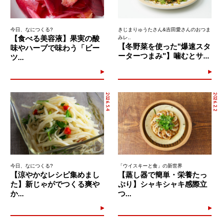
今日、なにつくる?
きじまりゅうたさん&吉田愛さんのおつま
【食べる美容液】果実の酸
みレ..
【冬野菜を使った"爆速スタ
味やハーブで味わう「ビー
ーターつまみ"】噛むとサ...
ツ...
2026.5.4
2026.2.2
今日、なにつくる?
「ウイスキーと食」の新世界
【涼やかなレシピ集めまし
【蒸し器で簡単・栄養たっ
た】新じゃがでつくる爽や
ぷり】シャキシャキ感際立
か...
つ...