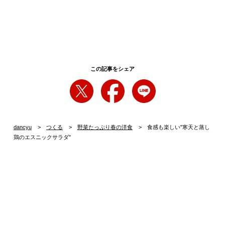
この記事をシェア
dancyu
つくる
野菜たっぷり春の洋食
食感も楽しい"寒天と蒸し
鶏のエスニックサラダ"