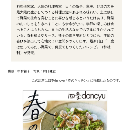
料理研究家。人気の料理教室「日々の飯事」主宰。野菜の力を
最大限に生かしてつくる料理は滋味あふれる味わい。土に接し
て野菜の生命を育むことに喜びを感じるというだけあり、野菜
のおいしさを引き出すことにも余念がない。季節の楽しみは食
べることはもちろん、日々の生活のなかでもフルに生かされて
いる。寄せ植えやリース、椅子の置き場所ひとつにも、季節の
喜びを演出して心地のよい空間をつくり出す。最新刊は『一度
は使ってみたい野菜で、何度でもつくりたいレシピ』（弊社
刊）が発売。
構成：中村裕子 写真：野口健志
この記事は四季dancyu「春のキッチン」に掲載したものです。