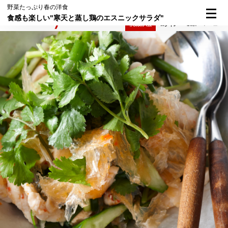
野菜たっぷり春の洋食
食感も楽しい"寒天と蒸し鶏のエスニックサラダ"
検索
メニュー
倶楽部入会
ログイン