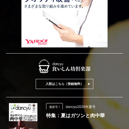
入部はこちら（登録無料）
dancyu2026年夏号
最新号！
特集：夏はガツンと肉中華