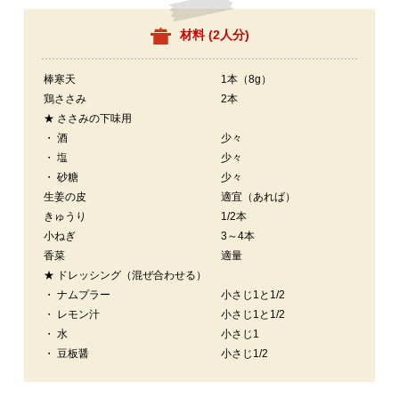
材料 (
2人分
)
棒寒天
1本（8g）
鶏ささみ
2本
★ ささみの下味用
・ 酒
少々
・ 塩
少々
・ 砂糖
少々
生姜の皮
適宜（あれば）
きゅうり
1/2本
小ねぎ
3～4本
香菜
適量
★ ドレッシング（混ぜ合わせる）
・ ナムプラー
小さじ1と1/2
・ レモン汁
小さじ1と1/2
・ 水
小さじ1
・ 豆板醤
小さじ1/2