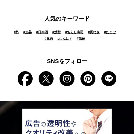
人気のキーワード
#
酢
#
生姜
#
日本酒
#
焼酎
#
ちらし寿司
#
長ねぎ
#
たまご
#
豚肉
#
にんにく
#
黒酢
SNSをフォロー