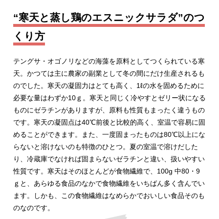
“寒天と蒸し鶏のエスニックサラダ”のつ
くり方
テングサ・オゴノリなどの海藻を原料としてつくられている寒
天。かつては主に農家の副業として冬の間にだけ生産されるも
のでした。寒天の凝固力はとても高く、1ℓの水を固めるために
必要な量はわずか10ｇ。寒天と同じく冷やすとゼリー状になる
ものにゼラチンがありますが、原料も性質もまったく違うもの
です。寒天の凝固点は40℃前後と比較的高く、室温で容易に固
めることができます。また、一度固まったものは80℃以上にな
らないと溶けないのも特徴のひとつ。夏の室温で溶けだした
り、冷蔵庫でなければ固まらないゼラチンと違い、扱いやすい
性質です。寒天はそのほとんどが食物繊維で、100g 中80・9
ｇと、あらゆる食品のなかで食物繊維をいちばん多く含んでい
ます。しかも、この食物繊維はなめらかでおいしい食品そのも
のなのです。