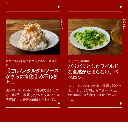
リ...
2026.8.4
2026.8.1
食卓に革命を起こすタルタルソース研究
ようこそ!俺酒場
バリバリとしたワイルド
所
【ごはん×タルタルソース
な食感がたまらない。ペ
がさらに進化!】赤玉ねぎ
ペロン...
と...
もし、あのシェフが家で酒場を開いた
西麻布「No Code」の米澤文雄シェフ
ら......という妄想からスタートした
と、(勝手に)発足した“タルタルソース
WEB連載。3人目は、鎌倉「オステ
研究所”。大好評の白飯と合わせて..
リ...