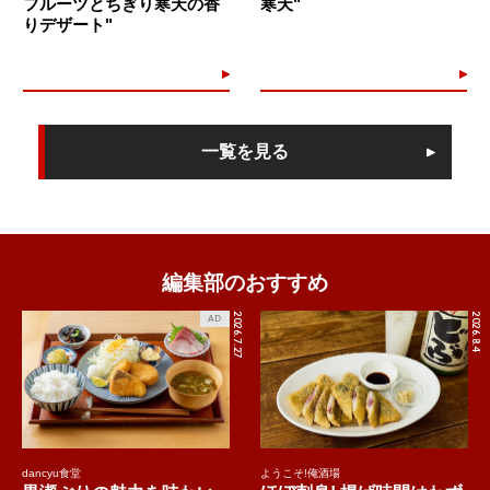
フルーツとちぎり寒天の香
寒天"
りデザート"
一覧を見る
編集部のおすすめ
2026.7.27
2026.8.4
AD
dancyu食堂
ようこそ!俺酒場