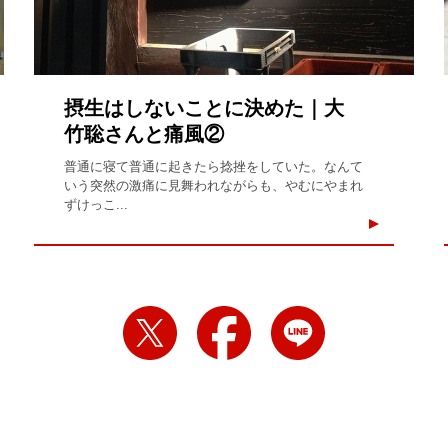
摂生はしないことに決めた｜大
竹聡さんと痛風②
普通に寝て普通に起きたら捻挫をしていた。なんて
いう突然の激痛に見舞われながらも、やむにやまれ
ずけっこ...