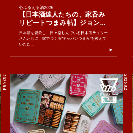
心ふるえる酒2026
【日本酒達人たちの、家呑み
リピートつまみ帖】ジョン...
日本酒を愛飲し、日々楽しんでいる日本酒ライター
さんたちに、家でつくる“テッパンつまみ”を教えて
いただ...
2026.8.4
2026.8.2