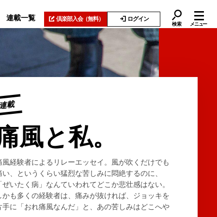
連載一覧
倶楽部入会
（無料）
ログイン
検索
メニュー
連載
痛風と私。
痛風経験者によるリレーエッセイ。風が吹くだけでも
痛い、というくらい猛烈な苦しみに悶絶するのに、
「ぜいたく病」なんていわれてどこか悲壮感はない。
しかも多くの経験者は、痛みが抜ければ、ジョッキを
片手に「おれ痛風なんだ」と、あの苦しみはどこへや