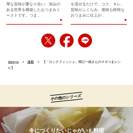
厚な旨味が重なり合い、深みの
を混ぜるだけで、コク、キレ、
ある世界を構築したおつまみト
旨味がふくらみ、後味も軽快な
ーストです。つま...
おつまみに仕上が...
dancyu
連載
【「ロックフィッシュ」間口一就さんのマヨつまレシ
ピ】
その他のシリーズ
冬につくりたいじゃがいも料理