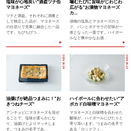
塩味が心地良い"酒盗ツナ缶
噛むたびに旨味がじわじわ
マヨネーズ"
広がる"お漬物マヨネーズ
カ...
ツナと酒盗。それぞれに酒肴と
して独立した品が、マヨネーズ
漬物の塩気とマヨネーズのコ
の仕切りで見事に融合した一品
ク、パンとポテサラの甘味が一
です。ちびちびつ...
体となった一皿です。ハイボー
ルなど爽やかなお酒...
2024.04.24
2024.04.23
油揚げが絶品つまみに！"お
ハイボールに合わせたい"ア
きつねチーズ"
ボカド白味噌マヨネーズ"
アンチョビにマヨネーズを混ぜ
マヨネーズと白味噌を合わせた
ることで、塩味が柔らかにな
酸味が、ハイボールにぴたりと
り、油揚げとよりマッチしま
寄り添います。つまみの名手で
す。つまみの名手であ...
ある「ロックフィ...