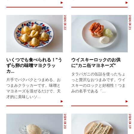
2024.04.22
2024.04.21
いくつでも食べられる！"う
ウイスキーロックのお供
ずら卵の味噌マヨクラッ
に"カニ缶マヨネーズ"
カ...
タラバガニの缶詰を使ったちょ
片手でパクパクとつまめる、お
っと贅沢なおつまみです。ウイ
つまみクラッカーです。味噌と
スキーのロックと好相性！つま
マヨネーズを混ぜるだけで、天
みの名手である「...
才的に美味しいソ...
2024.04.20
2024.04.19