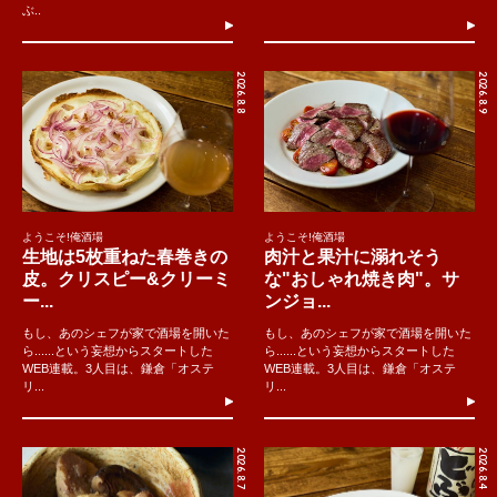
ぶ..
2026.8.8
2026.8.9
ようこそ!俺酒場
ようこそ!俺酒場
生地は5枚重ねた春巻きの
肉汁と果汁に溺れそう
皮。クリスピー&クリーミ
な"おしゃれ焼き肉"。サ
ー...
ンジョ...
もし、あのシェフが家で酒場を開いた
もし、あのシェフが家で酒場を開いた
ら......という妄想からスタートした
ら......という妄想からスタートした
WEB連載。3人目は、鎌倉「オステ
WEB連載。3人目は、鎌倉「オステ
リ...
リ...
2026.8.7
2026.8.4