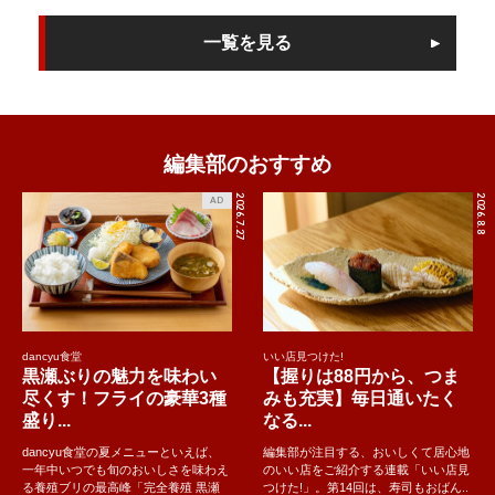
一覧を見る
編集部のおすすめ
2026.7.27
2026.8.8
AD
dancyu食堂
いい店見つけた!
黒瀬ぶりの魅力を味わい
【握りは88円から、つま
尽くす！フライの豪華3種
みも充実】毎日通いたく
盛り...
なる...
dancyu食堂の夏メニューといえば、
編集部が注目する、おいしくて居心地
一年中いつでも旬のおいしさを味わえ
のいい店をご紹介する連載「いい店見
る養殖ブリの最高峰「完全養殖 黒瀬
つけた!」。第14回は、寿司もおばん..