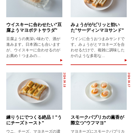
ウイスキーに合わせたい"豆
みょうががピリッと効い
腐ようマヨポテトサラダ"
た"サーディンマヨサンド"
豆腐ようの奥深い味わで、酒が
ワインに合うおつまみサンドで
進みます。日本酒にも合います
す。みょうがとマヨネーズを合
が、ウイスキーに合わせるのが
わせるだけで、複雑に調味した
お薦め！つまみの...
かのような多彩な...
2024.04.18
2024.04.17
練りうにでつくる絶品！"う
スモークパプリカの薫香が
にチーズトースト"
際立つ"ウフマヨ"
ウニ、チーズ、マヨネーズの濃
マヨネーズにスモークパプリカ