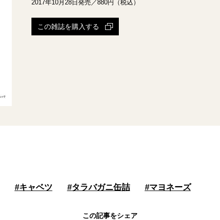
2017年10月28日発売／880円（税込）
この雑誌を購入する
#
キャベツ
#
タラバガニ缶詰
#
マヨネーズ
この記事をシェア