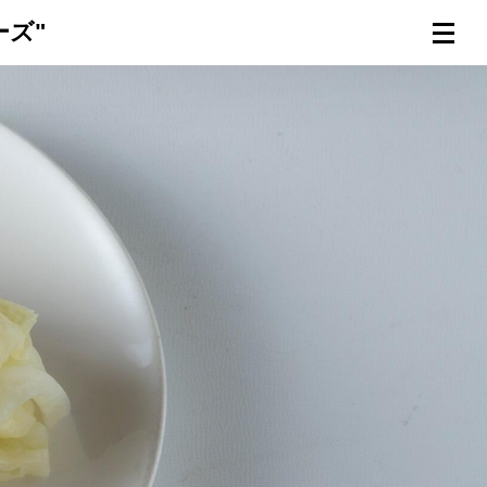
ズ"
連載一覧
倶楽部入会
（無料）
ログイン
検索
メニュー