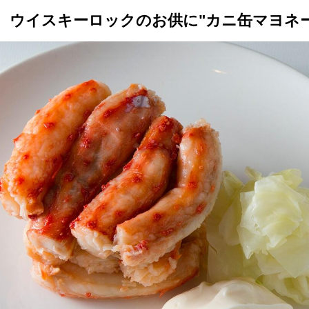
ウイスキーロックのお供に"カニ缶マヨネー
トップ
プロが教えるレシピ
厳選！店探し
食のストーリー