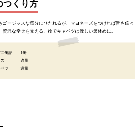
のつくり方
もゴージャスな気分にひたれるが、マヨネーズをつければ旨さ倍々
、贅沢な幸せを覚える。ゆでキャベツは優しい箸休めに。
ガニ缶詰
1缶
ーズ
適量
ャベツ
適量