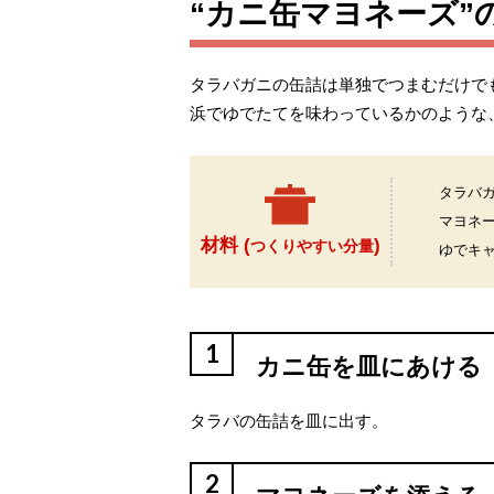
“カニ缶マヨネーズ”
タラバガニの缶詰は単独でつまむだけで
浜でゆでたてを味わっているかのような
タラバ
マヨネ
材料 (
)
つくりやすい分量
ゆでキ
1
カニ缶を皿にあける
タラバの缶詰を皿に出す。
2