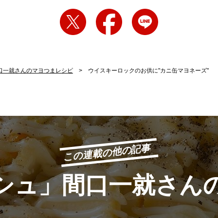
口一就さんのマヨつまレシピ
ウイスキーロックのお供に"カニ缶マヨネーズ"
この連載の他の記事
シュ」間口一就さん