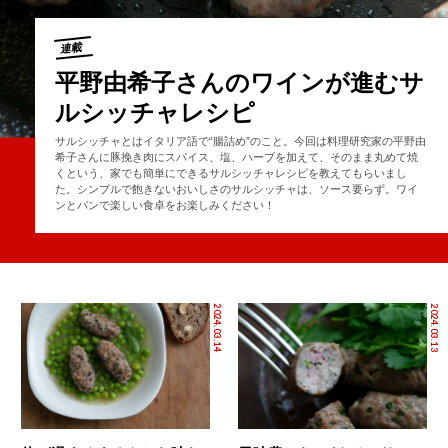
連載
平野由希子さんのワインが進むサ
ルシッチャレシピ
サルシッチャとはイタリア語で“腸詰め”のこと。今回は料理研究家の平野由
希子さんに豚挽き肉にスパイス、塩、ハーブを加えて、そのまま丸めて焼
くという、家でも簡単にできるサルシッチャレシピを教えてもらいまし
た。シンプルで飽きないおいしさのサルシッチャは、ソース要らず。ワイ
ンとパンで楽しい食卓をお楽しみください！
2024.03.14
2024.03.13