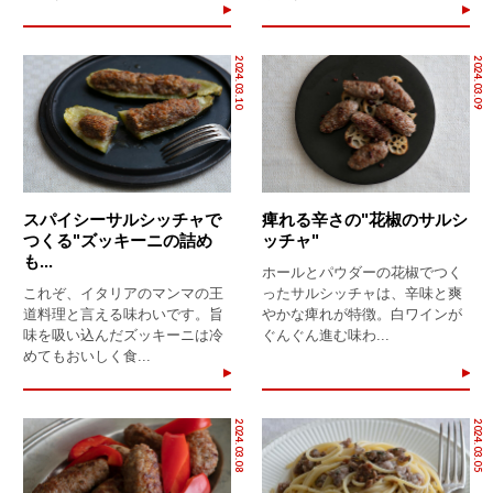
2024.03.10
2024.03.09
スパイシーサルシッチャで
痺れる辛さの"花椒のサルシ
つくる"ズッキーニの詰め
ッチャ"
も...
ホールとパウダーの花椒でつく
これぞ、イタリアのマンマの王
ったサルシッチャは、辛味と爽
道料理と言える味わいです。旨
やかな痺れが特徴。白ワインが
味を吸い込んだズッキーニは冷
ぐんぐん進む味わ...
めてもおいしく食...
2024.03.08
2024.03.05