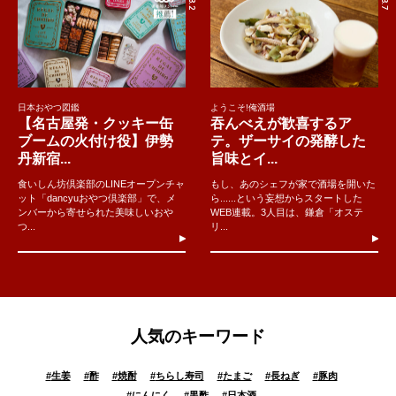
日本おやつ図鑑
ようこそ!俺酒場
【名古屋発・クッキー缶
吞んべえが歓喜するア
ブームの火付け役】伊勢
テ。ザーサイの発酵した
丹新宿...
旨味とイ...
食いしん坊倶楽部のLINEオープンチャ
もし、あのシェフが家で酒場を開いた
ット「dancyuおやつ倶楽部」で、メ
ら......という妄想からスタートした
ンバーから寄せられた美味しいおや
WEB連載。3人目は、鎌倉「オステ
つ...
リ...
人気のキーワード
#
生姜
#
酢
#
焼酎
#
ちらし寿司
#
たまご
#
長ねぎ
#
豚肉
#
にんにく
#
黒酢
#
日本酒