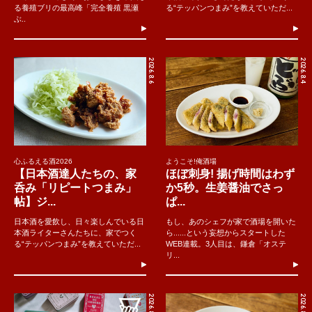
る養殖ブリの最高峰「完全養殖 黒瀬
る“テッパンつまみ”を教えていただ...
ぶ..
2026.8.6
2026.8.4
心ふるえる酒2026
ようこそ!俺酒場
【日本酒達人たちの、家
ほぼ刺身! 揚げ時間はわず
呑み「リピートつまみ」
か5秒。生姜醤油でさっ
帖】ジ...
ぱ...
日本酒を愛飲し、日々楽しんでいる日
もし、あのシェフが家で酒場を開いた
本酒ライターさんたちに、家でつく
ら......という妄想からスタートした
る“テッパンつまみ”を教えていただ...
WEB連載。3人目は、鎌倉「オステ
リ...
2026.8.2
2026.8.7