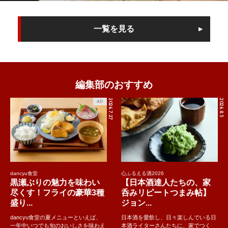
一覧を見る
編集部のおすすめ
2026.7.27
2026.8.5
AD
dancyu食堂
心ふるえる酒2026
黒瀬ぶりの魅力を味わい
【日本酒達人たちの、家
尽くす！フライの豪華3種
呑みリピートつまみ帖】
盛り...
ジョン...
dancyu食堂の夏メニューといえば、
日本酒を愛飲し、日々楽しんでいる日
一年中いつでも旬のおいしさを味わえ
本酒ライターさんたちに、家でつく