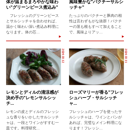
体が温まるまろやかな味わ
風味豊かな"パクチーサルシ
い"グリーンピース煮込み"
ッチャ"
フレッシュのグリーンピース
たっぷりのパクチーと豚肉の相
とサルシッチャを合わせれば、
性は言わずもがな抜群！パクチ
温かく味わい深い煮込み料理に
ーの茎も根もすべて加えること
なります。体の芯...
で、風味よりアッ...
2024.03.12
2024.03.11
レモンとディルの清涼感が
ローズマリーが香る"フレッ
決め手の"レモンサルシッ
シュハーブ・サルシッチ
チ...
ャ...
レモンの皮とディルのフレッシ
フレッシュのハーブを使ったサ
ュな香りをいかしたサルシッチ
ルシッチャは、ワインとパンが
ャは、一段とワインがすすむ一
あれば、完璧なメイン料理にな
皿です。料理研究...
ります！フレッシ...