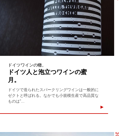
ドイツワインの轍。
ドイツ人と泡立つワインの蜜
月。
ドイツで造られたスパークリングワインは一般的に
ゼクトと呼ばれる。なかでも小規模生産で高品質な
ものは”...