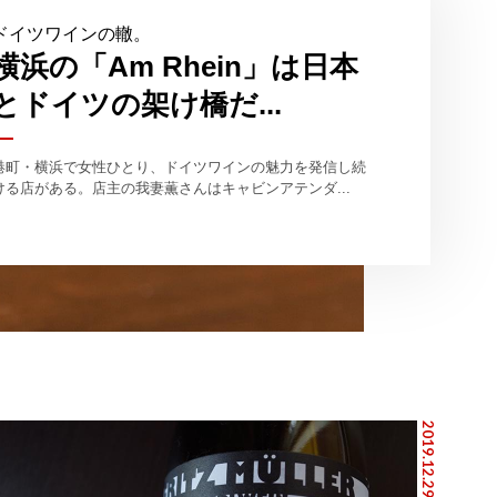
ドイツワインの轍。
横浜の「Am Rhein」は日本
とドイツの架け橋だ...
港町・横浜で女性ひとり、ドイツワインの魅力を発信し続
ける店がある。店主の我妻薫さんはキャビンアテンダ...
2019.12.29