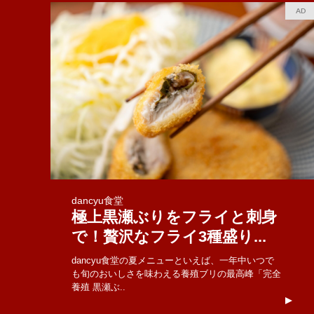
AD
dancyu食堂
極上黒瀬ぶりをフライと刺身
で！贅沢なフライ3種盛り...
dancyu食堂の夏メニューといえば、一年中いつで
も旬のおいしさを味わえる養殖ブリの最高峰「完全
養殖 黒瀬ぶ..