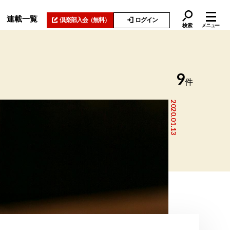
連載一覧
倶楽部入会
（無料）
ログイン
検索
メニュー
9
件
2020.01.13