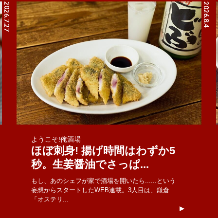
2026.7.27
2026.8.4
ようこそ!俺酒場
ほぼ刺身! 揚げ時間はわずか5
秒。生姜醤油でさっぱ...
もし、あのシェフが家で酒場を開いたら......という
妄想からスタートしたWEB連載。3人目は、鎌倉
「オステリ...