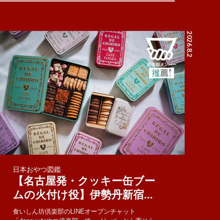
2026.8.2
日本おやつ図鑑
【名古屋発・クッキー缶ブー
ムの火付け役】伊勢丹新宿...
食いしん坊倶楽部のLINEオープンチャット