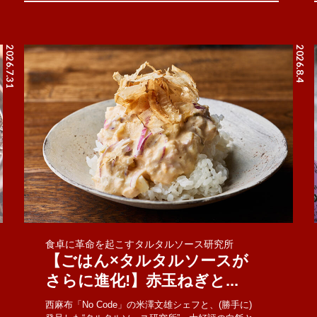
2026.7.31
2026.8.4
食卓に革命を起こすタルタルソース研究所
【ごはん×タルタルソースが
さらに進化!】赤玉ねぎと...
西麻布「No Code」の米澤文雄シェフと、(勝手に)