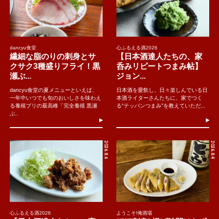
dancyu食堂
心ふるえる酒2026
繊細な脂のりの刺身とサ
【日本酒達人たちの、家
クサク3種盛りフライ！黒
呑みリピートつまみ帖】
瀬ぶ...
ジョン...
dancyu食堂の夏メニューといえば、
日本酒を愛飲し、日々楽しんでいる日
一年中いつでも旬のおいしさを味わえ
本酒ライターさんたちに、家でつく
る養殖ブリの最高峰「完全養殖 黒瀬
る“テッパンつまみ”を教えていただ...
ぶ..
2026.8.6
2026.8.4
心ふるえる酒2026
ようこそ!俺酒場