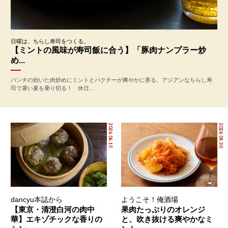
日曜は、ちらし寿司をつくる。
【ミントの風味が寿司飯に合う】「豚肉ナンプラー炒
め...
パンチの効いた肉炒めにミントとパクチーが爽やかに香る、アジアンなちらし寿
司で暑い夏を乗り切る！ 休日...
2026.06.15
2026.04.30
dancyu本誌から
ようこそ！俺酒場
【東京・清澄白河の肉中
果肉たっぷりのオレンジ
華】エキゾチックな香りの
と、吹き抜ける爽やかなミ