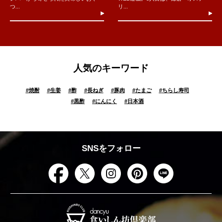
つ...
リ...
人気のキーワード
#
焼酎
#
生姜
#
酢
#
長ねぎ
#
豚肉
#
たまご
#
ちらし寿司
#
黒酢
#
にんにく
#
日本酒
SNSをフォロー