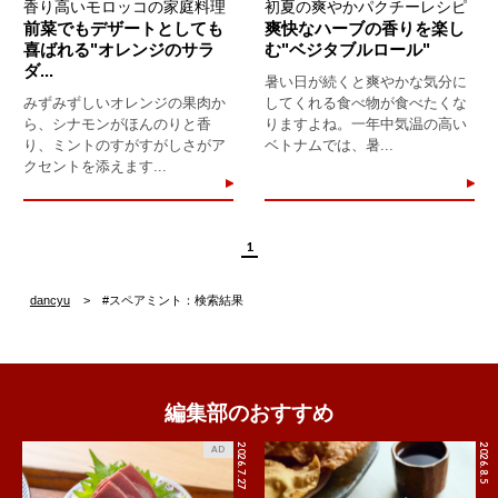
香り高いモロッコの家庭料理
初夏の爽やかパクチーレシピ
前菜でもデザートとしても
爽快なハーブの香りを楽し
喜ばれる"オレンジのサラ
む"ベジタブルロール"
ダ...
暑い日が続くと爽やかな気分に
みずみずしいオレンジの果肉か
してくれる食べ物が食べたくな
ら、シナモンがほんのりと香
りますよね。一年中気温の高い
り、ミントのすがすがしさがア
ベトナムでは、暑...
クセントを添えます...
1
dancyu
#スペアミント：検索結果
編集部のおすすめ
2026.7.27
2026.8.5
AD