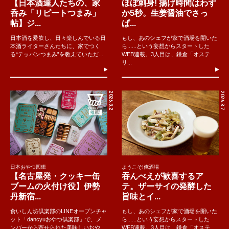
【日本酒達人たちの、家
ほぼ刺身! 揚げ時間はわず
呑み「リピートつまみ」
か5秒。生姜醤油でさっ
帖】ジ...
ぱ...
日本酒を愛飲し、日々楽しんでいる日
もし、あのシェフが家で酒場を開いた
本酒ライターさんたちに、家でつく
ら......という妄想からスタートした
る“テッパンつまみ”を教えていただ...
WEB連載。3人目は、鎌倉「オステ
リ...
2026.8.2
2026.8.7
日本おやつ図鑑
ようこそ!俺酒場
【名古屋発・クッキー缶
吞んべえが歓喜するア
ブームの火付け役】伊勢
テ。ザーサイの発酵した
丹新宿...
旨味とイ...
食いしん坊倶楽部のLINEオープンチャ
もし、あのシェフが家で酒場を開いた
ット「dancyuおやつ倶楽部」で、メ
ら......という妄想からスタートした
ンバーから寄せられた美味しいおや
WEB連載。3人目は、鎌倉「オステ