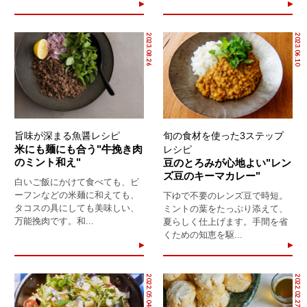
2023.08.26
2023.06.10
旨味が深まる魚醤レシピ
旬の食材を使った3ステップ
米にも麺にも合う"牛挽き肉
レシピ
のミント和え"
豆のとろみが心地よい"レン
ズ豆のキーマカレー"
白いご飯にかけて食べても、ビ
ーフンなどの米麺に和えても、
下ゆで不要のレンズ豆で時短。
タコスの具にしても美味しい、
ミントの葉をたっぷり添えて、
万能挽肉です。和...
夏らしく仕上げます。手間を省
くための知恵を駆...
2022.05.04
2022.02.27