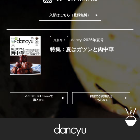
入部はこちら（登録無料）
dancyu2026年夏号
最新号！
特集：夏はガツンと肉中華
PRESIDENT Storeで
雑誌の予約購読は
購入する
こちらから