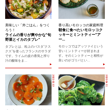
美味しい「外ごはん」をつく
香り高いモロッコの家庭料理
朝食に食べたいモロッコク
ろう！
ッキーとミントティー"ア
ライムの香りが爽やかな"旬
ー...
野菜とイカのタブレ"
モロッコではアッツァイという
タブレとは、粒上のパスタ”クス
甘いミントティーが好まれま
クス”を使ったフランスのサラダ
す。そのミントティーと相性が
です。ライムの皮の香気と搾り
良いのがゴリバとい...
汁の酸味をま...
2022.02.13
2020.06.11