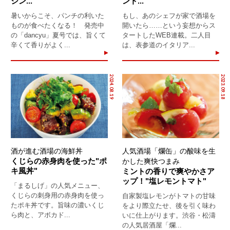
シン...
ント...
暑いからこそ、パンチの利いた
もし、あのシェフが家で酒場を
ものが食べたくなる！ 発売中
開いたら……という妄想からス
の「dancyu」夏号では、旨くて
タートしたWEB連載。二人目
辛くて香りがよく...
は、表参道のイタリア...
2024.08.19
2023.09.18
酒が進む酒場の海鮮丼
人気酒場「爛缶」の酸味を生
くじらの赤身肉を使った"ポ
かした爽快つまみ
キ風丼"
ミントの香りで爽やかさア
ップ！"塩レモントマト"
「まるしげ」の人気メニュー、
くじらの刺身用の赤身肉を使っ
自家製塩レモンがトマトの甘味
たポキ丼です。旨味の濃いくじ
をより際立たせ、後を引く味わ
ら肉と、アボカド...
いに仕上がります。渋谷・松濤
の人気居酒屋「爛...