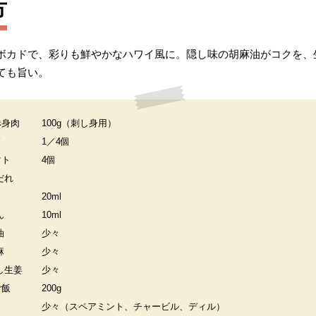
方
ボカドで、彩りも鮮やかなハワイ風に。隠し味の胡麻油がコクを、
ても旨い。
赤身肉
100g（刺し身用）
ド
1／4個
マト
4個
だれ
20ml
ん
10ml
油
少々
麻
少々
し生姜
少々
ご飯
200g
少々（スペアミント、チャービル、ディル）