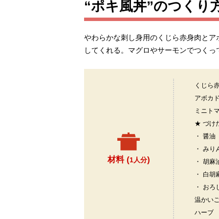
“ポキ風丼”のつくり
やわらかな刺し身用のくじら赤身肉とア
してくれる。マグロやサーモンでつくっ
くじら
アボカ
ミニト
★ づけ
・ 醤油
・ みり
材料 (
)
1人分
・ 胡麻
・ 白胡
・ おろ
温かい
ハーブ