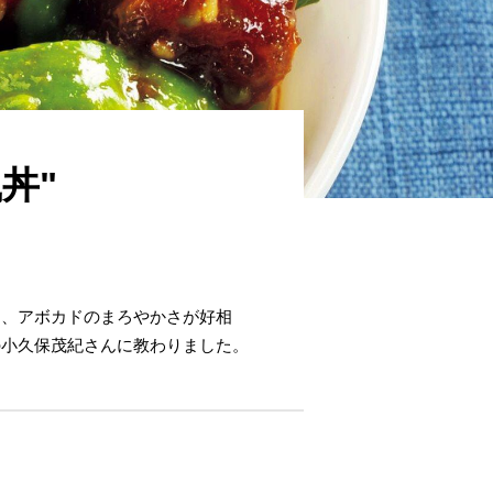
丼"
と、アボカドのまろやかさが好相
の小久保茂紀さんに教わりました。