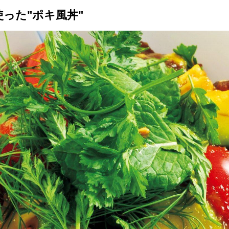
った"ポキ風丼"
トップ
プロが教えるレシピ
厳選！店探し
食のストーリー