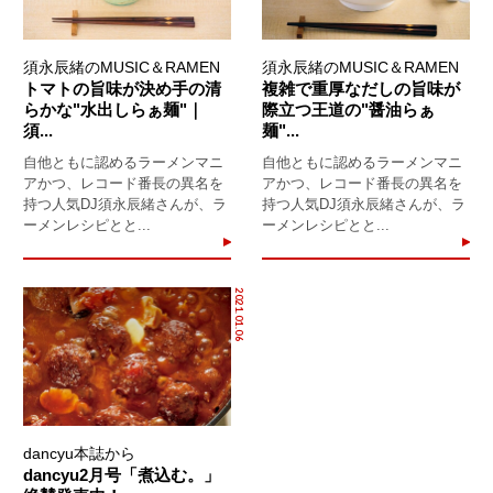
須永辰緒のMUSIC＆RAMEN
須永辰緒のMUSIC＆RAMEN
トマトの旨味が決め手の清
複雑で重厚なだしの旨味が
らかな"水出しらぁ麺"｜
際立つ王道の"醤油らぁ
須...
麺"...
自他ともに認めるラーメンマニ
自他ともに認めるラーメンマニ
アかつ、レコード番長の異名を
アかつ、レコード番長の異名を
持つ人気DJ須永辰緒さんが、ラ
持つ人気DJ須永辰緒さんが、ラ
ーメンレシピとと...
ーメンレシピとと...
2021.01.06
dancyu本誌から
dancyu2月号「煮込む。」