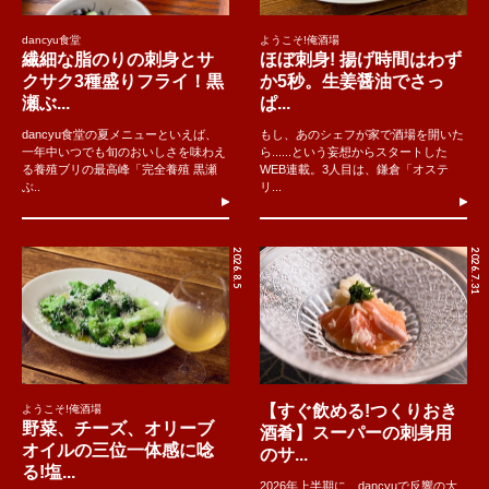
dancyu食堂
ようこそ!俺酒場
繊細な脂のりの刺身とサ
ほぼ刺身! 揚げ時間はわず
クサク3種盛りフライ！黒
か5秒。生姜醤油でさっ
瀬ぶ...
ぱ...
dancyu食堂の夏メニューといえば、
もし、あのシェフが家で酒場を開いた
一年中いつでも旬のおいしさを味わえ
ら......という妄想からスタートした
る養殖ブリの最高峰「完全養殖 黒瀬
WEB連載。3人目は、鎌倉「オステ
ぶ..
リ...
2026.8.5
2026.7.31
【すぐ飲める!つくりおき
ようこそ!俺酒場
野菜、チーズ、オリーブ
酒肴】スーパーの刺身用
オイルの三位一体感に唸
のサ...
る!塩...
2026年上半期に、dancyuで反響の大