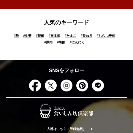
人気のキーワード
#
酢
#
生姜
#
焼酎
#
日本酒
#
たまご
#
長ねぎ
#
ちらし寿司
#
豚肉
#
黒酢
#
にんにく
SNSをフォロー
入部はこちら（登録無料）