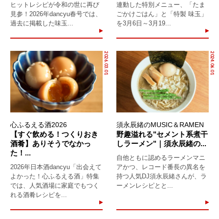
ヒットレシピが令和の世に再び
連動した特別メニュー、「たま
見参！2026年dancyu春号では、
ごかけごはん」と「特製 味玉」
過去に掲載した味玉...
を3月6日～3月19...
2026.03.01
2024.06.01
心ふるえる酒2026
須永辰緒のMUSIC＆RAMEN
【すぐ飲める！つくりおき
野趣溢れる"セメント系煮干
酒肴】ありそうでなかっ
しラーメン"｜須永辰緒の...
た！...
自他ともに認めるラーメンマニ
2026年日本酒dancyu「出会えて
アかつ、レコード番長の異名を
よかった！心ふるえる酒」特集
持つ人気DJ須永辰緒さんが、ラ
では、人気酒場に家庭でもつく
ーメンレシピとと...
れる酒肴レシピを...