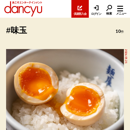
検索
メニュー
倶楽部入会
ログイン
#味玉
10
件
2026.05.21