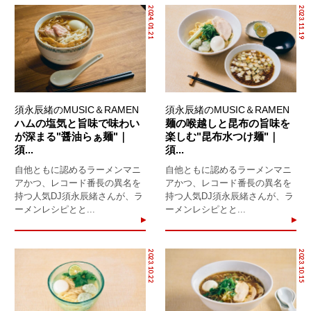
2024.01.21
2023.11.19
須永辰緒のMUSIC＆RAMEN
須永辰緒のMUSIC＆RAMEN
ハムの塩気と旨味で味わい
麺の喉越しと昆布の旨味を
が深まる"醤油らぁ麺"｜
楽しむ"昆布水つけ麺"｜
須...
須...
自他ともに認めるラーメンマニ
自他ともに認めるラーメンマニ
アかつ、レコード番長の異名を
アかつ、レコード番長の異名を
持つ人気DJ須永辰緒さんが、ラ
持つ人気DJ須永辰緒さんが、ラ
ーメンレシピとと...
ーメンレシピとと...
2023.10.22
2023.10.15