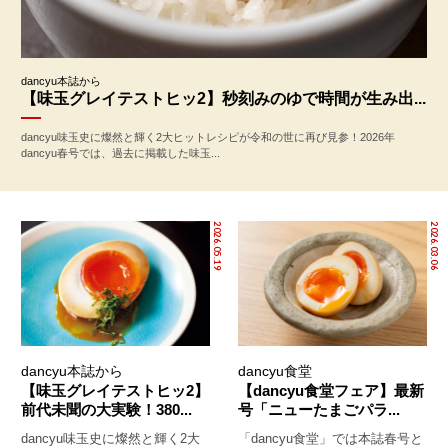
dancyu本誌から
【味玉グレイテストヒッ2】秒刻みのゆで時間が生み出...
dancyu味玉史に燦然と輝く2大ヒットレシピが令和の世に再び見参！2026年
dancyu春号では、過去に掲載した味玉...
2026.05.19
2026.03.06
dancyu本誌から
dancyu食堂
【味玉グレイテストヒッ2】
【dancyu食堂フェア】最新
前代未聞の大実験！380...
号「ニューたまごパラ...
dancyu味玉史に燦然と輝く2大
「dancyu食堂」では本誌春号と