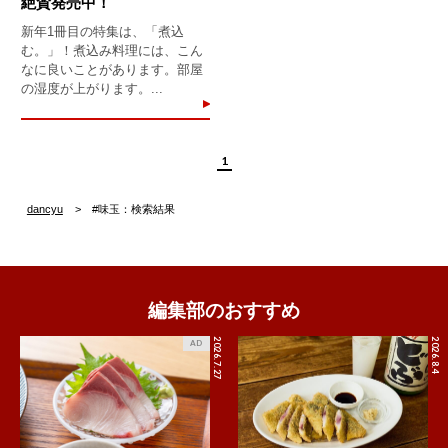
絶賛発売中！
新年1冊目の特集は、「煮込
む。」！煮込み料理には、こん
なに良いことがあります。部屋
の湿度が上がります。...
1
dancyu
#味玉：検索結果
編集部のおすすめ
2026.7.27
2026.8.4
AD