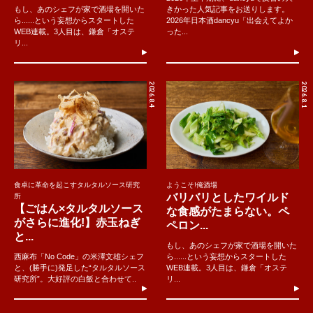
もし、あのシェフが家で酒場を開いた
きかった人気記事をお送りします。
ら......という妄想からスタートした
2026年日本酒dancyu「出会えてよか
WEB連載。3人目は、鎌倉「オステ
った...
リ...
2026.8.4
2026.8.1
食卓に革命を起こすタルタルソース研究
ようこそ!俺酒場
バリバリとしたワイルド
所
【ごはん×タルタルソース
な食感がたまらない。ペ
がさらに進化!】赤玉ねぎ
ペロン...
と...
もし、あのシェフが家で酒場を開いた
西麻布「No Code」の米澤文雄シェフ
ら......という妄想からスタートした
と、(勝手に)発足した“タルタルソース
WEB連載。3人目は、鎌倉「オステ
研究所”。大好評の白飯と合わせて..
リ...