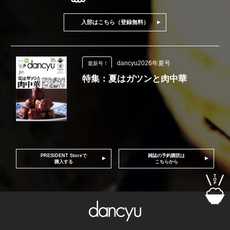
入部はこちら（登録無料）
dancyu2026年夏号
最新号！
特集：夏はガツンと肉中華
PRESIDENT Storeで
雑誌の予約購読は
購入する
こちらから