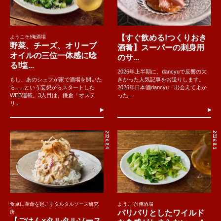
【すぐ飲める!つくりおき
ようこそ!俺酒場
野菜、チーズ、オリーブ
酒肴】スーパーの刺身用
オイルの三位一体感に唸
のサ...
る!塩...
2026年上半期に、dancyuで反響の大
もし、あのシェフが家で酒場を開いた
きかった人気記事をお送りします。
ら......という妄想からスタートした
2026年日本酒dancyu「出会えてよか
WEB連載。3人目は、鎌倉「オステ
った...
リ...
2026.8.4
2026.8.1
食卓に革命を起こすタルタルソース研究
ようこそ!俺酒場
バリバリとしたワイルド
所
【ごはん×タルタルソース