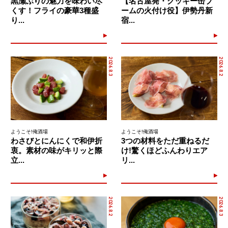
黒瀬ぶりの魅力を味わい尽
【名古屋発・クッキー缶ブ
くす！フライの豪華3種盛
ームの火付け役】伊勢丹新
り...
宿...
2026.8.3
2026.8.2
ようこそ!俺酒場
ようこそ!俺酒場
わさびとにんにくで和伊折
3つの材料をただ重ねるだ
衷。素材の味がキリッと際
け!驚くほどふんわりエア
立...
リ...
2026.8.2
2026.8.3