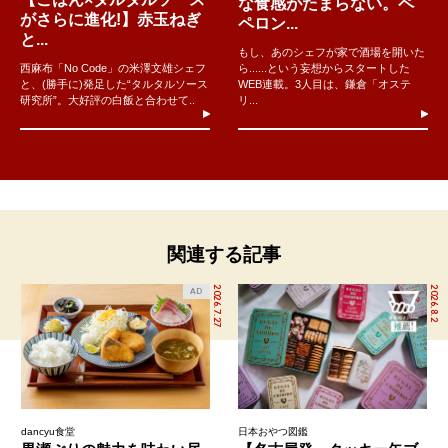
な食感がたまらない。ペ
がさらに進化!】赤玉ねぎ
ペロン...
と...
もし、あのシェフが家で酒場を開いた
西麻布「No Code」の米澤文雄シェフ
ら......という妄想からスタートした
と、(勝手に)発足した“タルタルソース
WEB連載。3人目は、鎌倉「オステ
研究所”。大好評の白飯と合わせて..
リ...
関連する記事
2026.7.27
2026.8.2
AD
dancyu食堂
日本おやつ図鑑