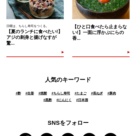
【ひと口食べたら止まらな
日曜は、ちらし寿司をつくる。
【夏のランチに食べたい!】
い!】一面に浮かぶにらの
アジの刺身と揚げなすが
香...
驚...
人気のキーワード
#
酢
#
生姜
#
焼酎
#
ちらし寿司
#
たまご
#
長ねぎ
#
豚肉
#
黒酢
#
にんにく
#
日本酒
SNSをフォロー