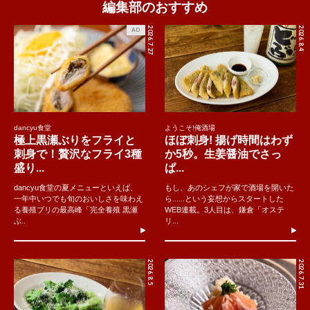
編集部のおすすめ
2026.7.27
2026.8.4
AD
dancyu食堂
ようこそ!俺酒場
極上黒瀬ぶりをフライと
ほぼ刺身! 揚げ時間はわず
刺身で！贅沢なフライ3種
か5秒。生姜醤油でさっ
盛り...
ぱ...
dancyu食堂の夏メニューといえば、
もし、あのシェフが家で酒場を開いた
一年中いつでも旬のおいしさを味わえ
ら......という妄想からスタートした
る養殖ブリの最高峰「完全養殖 黒瀬
WEB連載。3人目は、鎌倉「オステ
ぶ..
リ...
2026.8.5
2026.7.31