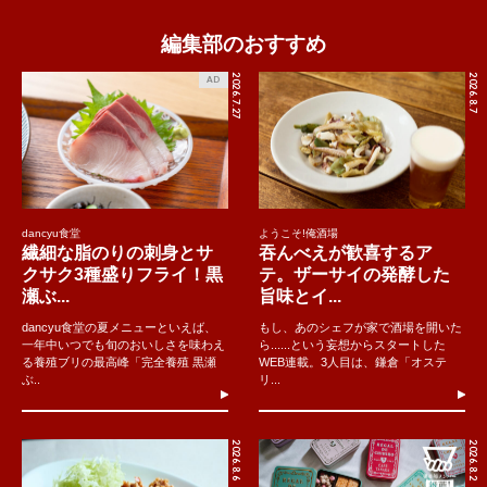
編集部のおすすめ
2026.7.27
2026.8.7
AD
dancyu食堂
ようこそ!俺酒場
繊細な脂のりの刺身とサ
吞んべえが歓喜するア
クサク3種盛りフライ！黒
テ。ザーサイの発酵した
瀬ぶ...
旨味とイ...
dancyu食堂の夏メニューといえば、
もし、あのシェフが家で酒場を開いた
一年中いつでも旬のおいしさを味わえ
ら......という妄想からスタートした
る養殖ブリの最高峰「完全養殖 黒瀬
WEB連載。3人目は、鎌倉「オステ
ぶ..
リ...
2026.8.6
2026.8.2