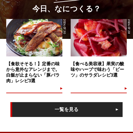
今日、なにつくる？
2026.07.30
2026.07.28
【食欲そそる！】定番の味
【食べる美容液】果実の酸
から意外なアレンジまで。
味やハーブで味わう「ビー
白飯が止まらない「豚バラ
ツ」のサラダレシピ3選
肉」レシピ3選
一覧を見る