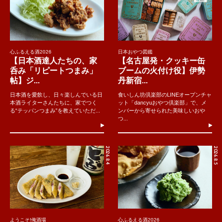
心ふるえる酒2026
日本おやつ図鑑
【日本酒達人たちの、家
【名古屋発・クッキー缶
呑み「リピートつまみ」
ブームの火付け役】伊勢
帖】ジ...
丹新宿...
日本酒を愛飲し、日々楽しんでいる日
食いしん坊倶楽部のLINEオープンチャ
本酒ライターさんたちに、家でつく
ット「dancyuおやつ倶楽部」で、メ
る“テッパンつまみ”を教えていただ...
ンバーから寄せられた美味しいおや
つ...
2026.8.4
2026.8.5
ようこそ!俺酒場
心ふるえる酒2026