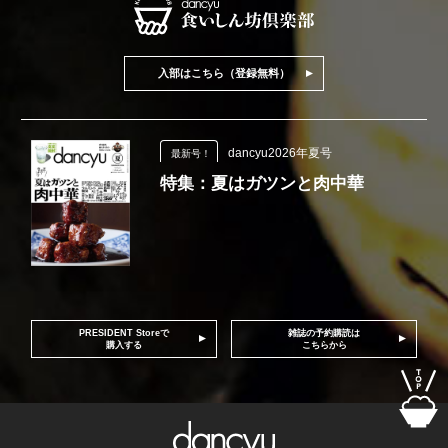
入部はこちら（登録無料）
dancyu2026年夏号
最新号！
特集：夏はガツンと肉中華
PRESIDENT Storeで
雑誌の予約購読は
購入する
こちらから