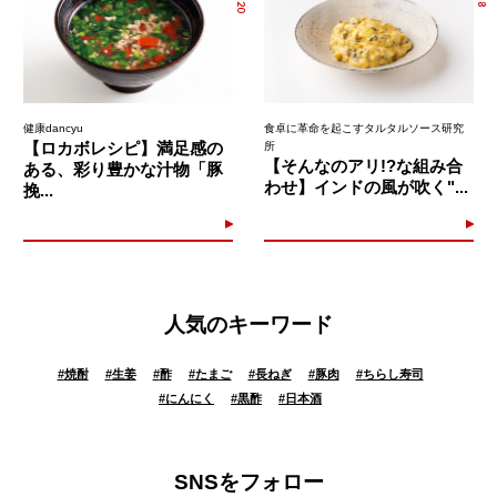
健康dancyu
食卓に革命を起こすタルタルソース研究
【ロカボレシピ】満足感の
所
【そんなのアリ!?な組み合
ある、彩り豊かな汁物「豚
わせ】インドの風が吹く"...
挽...
人気のキーワード
#
焼酎
#
生姜
#
酢
#
たまご
#
長ねぎ
#
豚肉
#
ちらし寿司
#
にんにく
#
黒酢
#
日本酒
SNSをフォロー