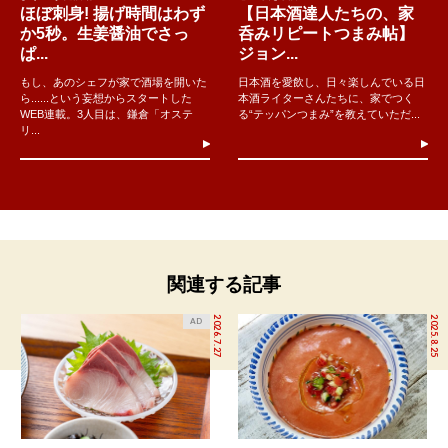
ほぼ刺身! 揚げ時間はわず
【日本酒達人たちの、家
か5秒。生姜醤油でさっ
呑みリピートつまみ帖】
ぱ...
ジョン...
もし、あのシェフが家で酒場を開いた
日本酒を愛飲し、日々楽しんでいる日
ら......という妄想からスタートした
本酒ライターさんたちに、家でつく
WEB連載。3人目は、鎌倉「オステ
る“テッパンつまみ”を教えていただ...
リ...
関連する記事
2026.7.27
2025.8.25
AD