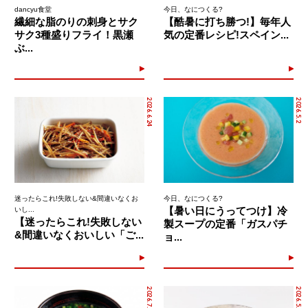
dancyu食堂
今日、なにつくる?
繊細な脂のりの刺身とサク
【酷暑に打ち勝つ!】毎年人
サク3種盛りフライ！黒瀬
気の定番レシピ!スペイン...
ぶ...
2026.6.24
2026.5.2
迷ったらこれ!失敗しない&間違いなくお
今日、なにつくる?
【暑い日にうってつけ】冷
いし...
【迷ったらこれ!失敗しない
製スープの定番「ガスパチ
&間違いなくおいしい「ご...
ョ...
2026.7.20
2026.5.8