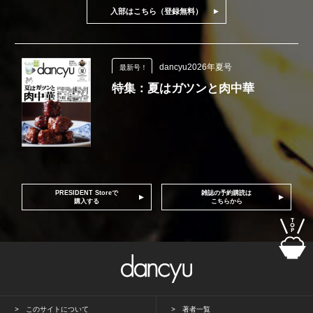
入部はこちら（登録無料）
dancyu2026年夏号
最新号！
特集：夏はガツンと肉中華
PRESIDENT Storeで
雑誌の予約購読は
購入する
こちらから
このサイトについて
著者一覧