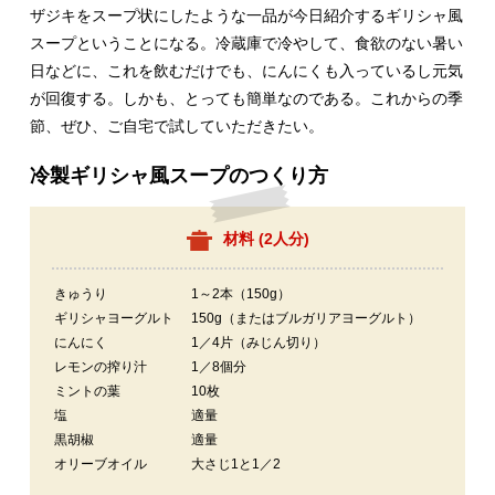
ザジキをスープ状にしたような一品が今日紹介するギリシャ風
スープということになる。冷蔵庫で冷やして、食欲のない暑い
日などに、これを飲むだけでも、にんにくも入っているし元気
が回復する。しかも、とっても簡単なのである。これからの季
節、ぜひ、ご自宅で試していただきたい。
冷製ギリシャ風スープのつくり方
材料 (
2人分
)
きゅうり
1～2本（150g）
ギリシャヨーグルト
150g（またはブルガリアヨーグルト）
にんにく
1／4片（みじん切り）
レモンの搾り汁
1／8個分
ミントの葉
10枚
塩
適量
黒胡椒
適量
オリーブオイル
大さじ1と1／2