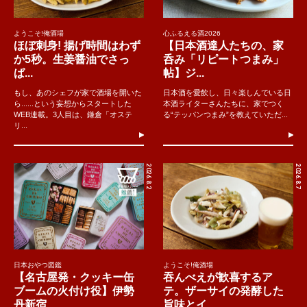
ようこそ!俺酒場
心ふるえる酒2026
ほぼ刺身! 揚げ時間はわず
【日本酒達人たちの、家
か5秒。生姜醤油でさっ
呑み「リピートつまみ」
ぱ...
帖】ジ...
もし、あのシェフが家で酒場を開いた
日本酒を愛飲し、日々楽しんでいる日
ら......という妄想からスタートした
本酒ライターさんたちに、家でつく
WEB連載。3人目は、鎌倉「オステ
る“テッパンつまみ”を教えていただ...
リ...
2026.8.2
2026.8.7
日本おやつ図鑑
ようこそ!俺酒場
【名古屋発・クッキー缶
吞んべえが歓喜するア
ブームの火付け役】伊勢
テ。ザーサイの発酵した
丹新宿...
旨味とイ...