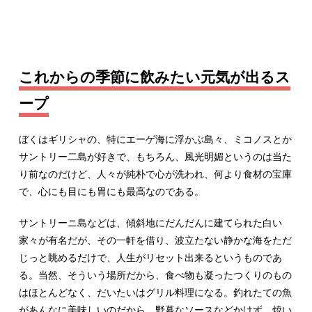
これからの季節に飲みたい元気が出るス
ープ
ぼくはギリシャの、特にエーゲ海に浮かぶ島々、ミコノスとか
サントリー二島が好きで、もちろん、風光明媚というのは当た
り前なのだけど、人々が純朴で心が洗われ、何より食材の宝庫
で、心にも目にも胃にも最高なのである。
サントリーニ島などは、傾斜地にだんだんに建てられた白い
家々が有名だが、その一軒を借り、波立たない静かな海をただ
じっと眺めるだけで、人生がリセット出来るというものであ
る。当然、そういう場所だから、食べ物も凝ったつくりのもの
はほとんどなく、だいたいはグリル料理になる。釣れたての魚
があんなに美味しいのだから、野暮なソースなどかけず、焼い