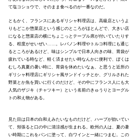
て塩コショウで、そのまま食べるのが一番なのだ。
ともかく、フランスにあるギリシャ料理店は、高級店というよ
りもどこか惣菜店という感じのところがほとんどで、大きい店
になると惣菜店の横にちょこっとテーブル席が付いていたりす
る、程度がせいぜい……。レバノン料理やトルコ料理にも通じ
るところがあるけど、味はシンプルで日本人向きの味、胃袋が
疲れている時など、軽く済ませたい時なんかに便利で、ぼくは
むしろ真夏の暑い時に、胃袋を休めたいなぁ、と思うと近所の
ギリシャ料理店にギリシャ風サンドイッチとか、グリルされた
野菜とか魚を買いに行くのだけど、その中にフランス人にも大
人気のザジキ（チャツキー）という名前のきゅうりとヨーグル
トの和え物がある。
見た目は日本の白和えみたいなものだけど、ハーブが効いてい
て、頬張ると口の中に清涼感が生まれる。欧州の人は、夏の暑
い時期にこれをパンに塗って、白ワインと一緒につまむ。この