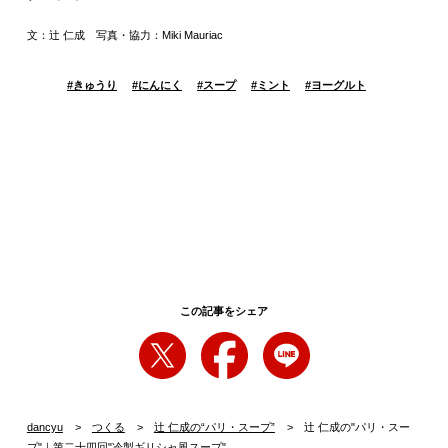
文：辻 仁成 写真・協力：Miki Mauriac
#
きゅうり
#
にんにく
#
スープ
#
ミント
#
ヨーグルト
この記事をシェア
dancyu
つくる
辻 仁成の“パリ・スープ”
辻 仁成の"パリ・スー
プ"｜第二十四回"冷製ギリシャ風スープ"