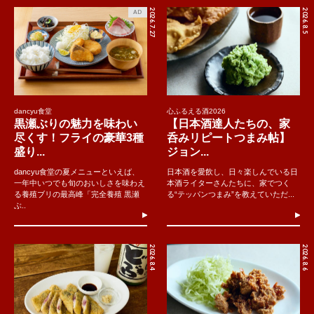
2026.7.27
2026.8.5
AD
dancyu食堂
心ふるえる酒2026
黒瀬ぶりの魅力を味わい
【日本酒達人たちの、家
尽くす！フライの豪華3種
呑みリピートつまみ帖】
盛り...
ジョン...
dancyu食堂の夏メニューといえば、
日本酒を愛飲し、日々楽しんでいる日
一年中いつでも旬のおいしさを味わえ
本酒ライターさんたちに、家でつく
る養殖ブリの最高峰「完全養殖 黒瀬
る“テッパンつまみ”を教えていただ...
ぶ..
2026.8.4
2026.8.6