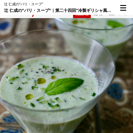
辻 仁成の“パリ・スープ”
辻 仁成の"パリ・スープ"｜第二十四回"冷製ギリシャ風スープ"
検索
メニュー
倶楽部入会
ログイン