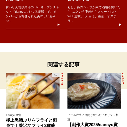
食いしん坊倶楽部のLINEオープンチャ
もし、あのシェフが家で酒場を開いた
ット「dancyuおやつ倶楽部」で、メ
ら......という妄想からスタートした
ンバーから寄せられた美味しいおや
WEB連載。3人目は、鎌倉「オステ
つ...
リ...
関連する記事
2026.7.27
2026.1.9
AD
dancyu食堂
ビール片手に仲間と食べたいギリシャ料
極上黒瀬ぶりをフライと刺
理
【創作大賞2025/dancyu賞
身で！贅沢なフライ3種盛