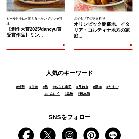
ビール片手に仲間と食べたいギリシャ料
北イタリアの家庭料理
オリンピック開催地、イタ
理
【創作大賞2025/dancyu賞
リア・コルティナ地方の家
受賞作品】ミン...
庭...
人気のキーワード
#
焼酎
#
生姜
#
酢
#
ちらし寿司
#
長ねぎ
#
豚肉
#
たまご
#
にんにく
#
黒酢
#
日本酒
SNSをフォロー