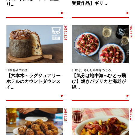
受賞作品】ギリ...
り...
2025.12.14
2026.6.28
日本おやつ図鑑
日曜は、ちらし寿司をつくる。
【六本木・ラグジュアリー
【気分は地中海へひとっ飛
ホテルのカウントダウンス
び】焼きパプリカと海老が
イ...
絶...
2026.1.23
2026.2.6