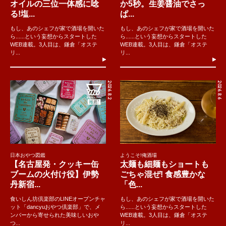
オイルの三位一体感に唸
か5秒。生姜醤油でさっ
る!塩...
ぱ...
もし、あのシェフが家で酒場を開いた
もし、あのシェフが家で酒場を開いた
ら......という妄想からスタートした
ら......という妄想からスタートした
WEB連載。3人目は、鎌倉「オステ
WEB連載。3人目は、鎌倉「オステ
リ...
リ...
2026.8.2
2026.8.6
日本おやつ図鑑
ようこそ!俺酒場
【名古屋発・クッキー缶
太麺も細麺もショートも
ブームの火付け役】伊勢
ごちゃ混ぜ! 食感豊かな
丹新宿...
「色...
食いしん坊倶楽部のLINEオープンチャ
もし、あのシェフが家で酒場を開いた
ット「dancyuおやつ倶楽部」で、メ
ら......という妄想からスタートした
ンバーから寄せられた美味しいおや
WEB連載。3人目は、鎌倉「オステ
つ...
リ...