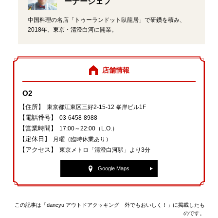
ーナーシェフ
中国料理の名店「トゥーランドット臥龍居」で研鑽を積み、
2018年、東京・清澄白河に開業。
店舗情報
O2
【住所】
東京都江東区三好2‐15‐12 峯岸ビル1F
【電話番号】
03‐6458‐8988
【営業時間】
17:00～22:00（L.O.）
【定休日】
月曜（臨時休業あり）
【アクセス】
東京メトロ「清澄白河駅」より3分
Google Maps
この記事は「dancyu アウトドアクッキング 外でもおいしく！」に掲載したも
のです。