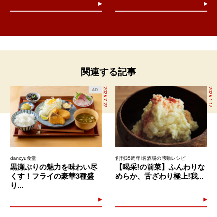
関連する記事
2026.7.27
2026.1.17
AD
dancyu食堂
創刊35周年!名酒場の感動レシピ
黒瀬ぶりの魅力を味わい尽
【喝采!の前菜】ふんわりな
くす！フライの豪華3種盛
めらか、舌ざわり極上!我...
り...