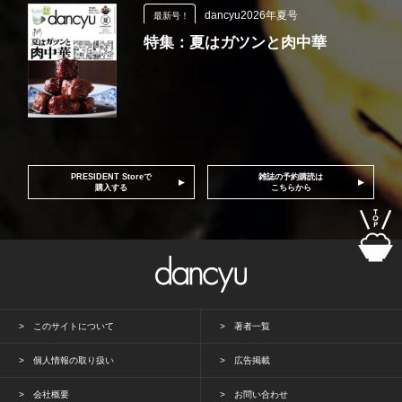
dancyu2026年夏号
最新号！
特集：夏はガツンと肉中華
PRESIDENT Storeで
雑誌の予約購読は
購入する
こちらから
このサイトについて
著者一覧
個人情報の取り扱い
広告掲載
会社概要
お問い合わせ