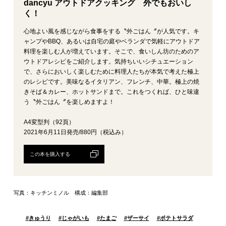
dancyu アウトドアクッキング 外でもおいし
く！
心地よい風を感じながら食事をする〝外ごはん〞が人気です。キ
ャンプやBBQ、あるいは自宅の庭やベランダで気軽にアウトドア
料理を楽しむ人が増えています。そこで、食いしん坊のためのア
ウトドアレシピをご紹介します。気持ちいいシチュエーション
で、さらにおいしく楽しむために料理人たちが本気で考えた極上
のレシピです。美味なるイタリアン、フレンチ、中華。極上の焼
きそば＆カレー、ホットサンドまで。これをつくれば、ひと味違
う〝外ごはん〞を楽しめますよ！
A4変型判（92頁）
2021年6月11日発売/880円（税込み）
この本を購入する
写真：キッチンミノル 構成：編集部
#
きゅうり
#
じゃがいも
#
たまご
#
ザーサイ
#
ポテトサラダ