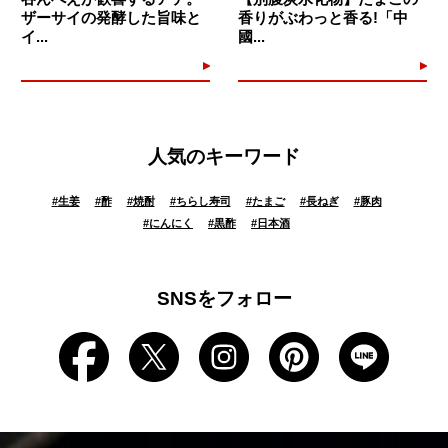
ザーサイの発酵した旨味と
香りがぶわっと香る!「中
イ...
國...
人気のキーワード
#
生姜
#
酢
#
焼酎
#
ちらし寿司
#
たまご
#
長ねぎ
#
豚肉
#
にんにく
#
黒酢
#
日本酒
SNSをフォロー