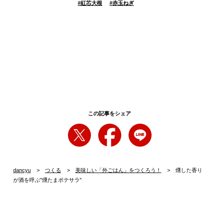
#
紅芯大根
#
赤玉ねぎ
この記事をシェア
dancyu
つくる
美味しい「外ごはん」をつくろう！
燻した香り
が酒を呼ぶ"燻たまポテサラ"