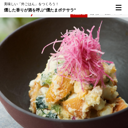
美味しい「外ごはん」をつくろう！
燻した香りが酒を呼ぶ"燻たまポテサラ"
検索
メニュー
倶楽部入会
ログイン