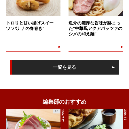
トロリと甘い揚げスイー
魚介の濃厚な旨味が絡まっ
ツ"バナナの春巻き"
た"中華風アクアパッツァの
シメの和え麺"
一覧を見る
編集部のおすすめ
2026.7.27
2026.8.5
AD