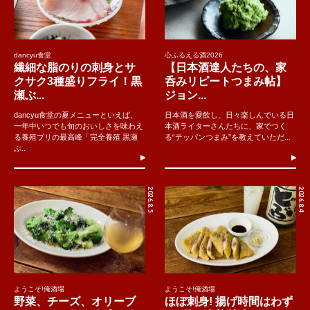
dancyu食堂
心ふるえる酒2026
繊細な脂のりの刺身とサ
【日本酒達人たちの、家
クサク3種盛りフライ！黒
呑みリピートつまみ帖】
瀬ぶ...
ジョン...
dancyu食堂の夏メニューといえば、
日本酒を愛飲し、日々楽しんでいる日
一年中いつでも旬のおいしさを味わえ
本酒ライターさんたちに、家でつく
る養殖ブリの最高峰「完全養殖 黒瀬
る“テッパンつまみ”を教えていただ...
ぶ..
2026.8.5
2026.8.4
ようこそ!俺酒場
ようこそ!俺酒場
野菜、チーズ、オリーブ
ほぼ刺身! 揚げ時間はわず