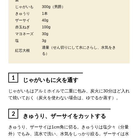
製
じゃがいも
300g（男爵）
きゅうり
1本
ザーサイ
40g
赤玉ねぎ
100g
マヨネーズ
30g
塩
3g
適量（せん切りにして水にさらし、水気をき
紅芯大根
る）
1
じゃがいもに火を通す
じゃがいもはアルミホイルで二重に包み、炭火に30分ほど入れ
て焼いておく（炭火を使わない場合は、ゆでるか蒸す）。
2
きゅうり、ザーサイをカットする
きゅうり、ザーサイは1cm角に切る。きゅうりは塩少々（分量
外）でもみ、流水で洗い、水気をしっかり絞る。ザーサイは水