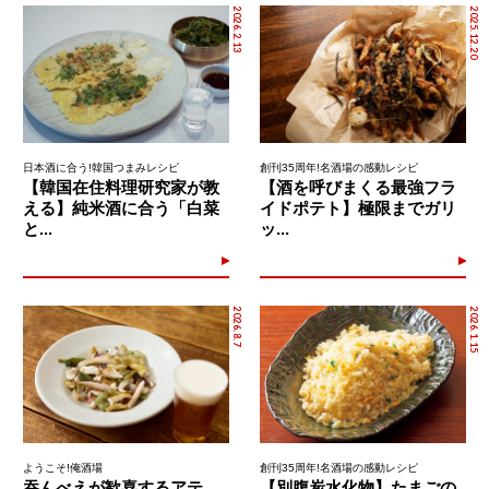
2026.2.13
2025.12.20
日本酒に合う!韓国つまみレシピ
創刊35周年!名酒場の感動レシピ
【韓国在住料理研究家が教
【酒を呼びまくる最強フラ
える】純米酒に合う「白菜
イドポテト】極限までガリ
と...
ッ...
2026.8.7
2026.1.15
ようこそ!俺酒場
創刊35周年!名酒場の感動レシピ
吞んべえが歓喜するアテ。
【別腹炭水化物】たまごの