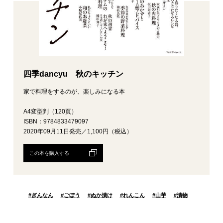
四季dancyu 秋のキッチン
家で料理をするのが、楽しみになる本
A4変型判（120頁）
ISBN：9784833479097
2020年09月11日発売／1,100円（税込）
この本を購入する
#
ぎんなん
#
ごぼう
#
ぬか漬け
#
れんこん
#
山芋
#
漬物