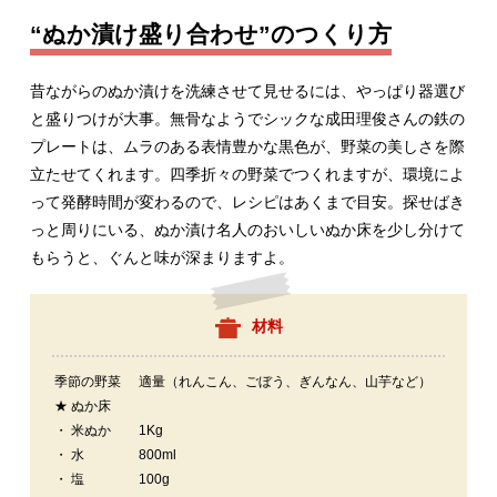
“ぬか漬け盛り合わせ”のつくり方
昔ながらのぬか漬けを洗練させて見せるには、やっぱり器選び
と盛りつけが大事。無骨なようでシックな成田理俊さんの鉄の
プレートは、ムラのある表情豊かな黒色が、野菜の美しさを際
立たせてくれます。四季折々の野菜でつくれますが、環境によ
って発酵時間が変わるので、レシピはあくまで目安。探せばき
っと周りにいる、ぬか漬け名人のおいしいぬか床を少し分けて
もらうと、ぐんと味が深まりますよ。
材料
季節の野菜
適量（れんこん、ごぼう、ぎんなん、山芋など）
★ ぬか床
・ 米ぬか
1Kg
・ 水
800ml
・ 塩
100g