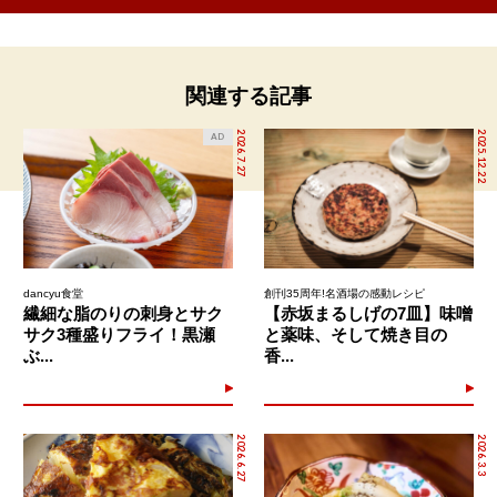
関連する記事
2026.7.27
2025.12.22
AD
dancyu食堂
創刊35周年!名酒場の感動レシピ
繊細な脂のりの刺身とサク
【赤坂まるしげの7皿】味噌
サク3種盛りフライ！黒瀬
と薬味、そして焼き目の
ぶ...
香...
2026.6.27
2026.3.3