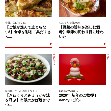
今日、なにつくる?
心ふるえる酒2026
【ご飯が進んで止まらな
【野菜の旨味を楽しむ酒
い!】食卓を彩る「具だくさ
肴】季節の変わり目に味わ
ん...
いた...
2026.7.12
2026.1.1
日曜は、ちらし寿司をつくる。
dancyuWEBから
【きゅうりとみょうがが涼
2026年 新年のご挨拶 |
を呼ぶ】市販のかば焼きで
dancyu (ダン...
つ...