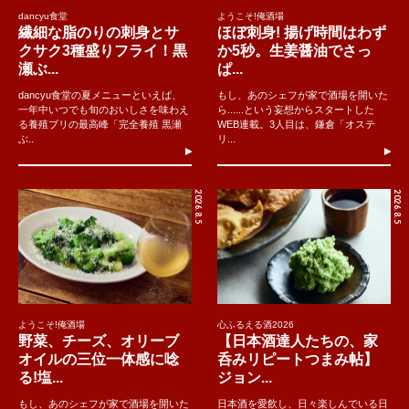
dancyu食堂
ようこそ!俺酒場
繊細な脂のりの刺身とサ
ほぼ刺身! 揚げ時間はわず
クサク3種盛りフライ！黒
か5秒。生姜醤油でさっ
瀬ぶ...
ぱ...
dancyu食堂の夏メニューといえば、
もし、あのシェフが家で酒場を開いた
一年中いつでも旬のおいしさを味わえ
ら......という妄想からスタートした
る養殖ブリの最高峰「完全養殖 黒瀬
WEB連載。3人目は、鎌倉「オステ
ぶ..
リ...
2026.8.5
2026.8.5
ようこそ!俺酒場
心ふるえる酒2026
野菜、チーズ、オリーブ
【日本酒達人たちの、家
オイルの三位一体感に唸
呑みリピートつまみ帖】
る!塩...
ジョン...
もし、あのシェフが家で酒場を開いた
日本酒を愛飲し、日々楽しんでいる日