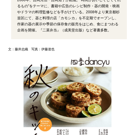
るもの”をテーマに、書籍や広告のレシピ制作・器の開発・映画
やドラマの料理監修などを手がけている。2008年より東京都杉
並区にて、器と料理の店「カモシカ」を不定期でオープンし、
作家の器の展示や季節の保存食の販売をはじめ、食にまつわる
企画を開催。『二菜弁当』（成美堂出版）など著書多数。
文：藤井志織 写真：伊藤達也