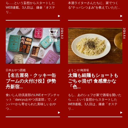
ら......という妄想からスタートした
本酒ライターさんたちに、家でつく
WEB連載。3人目は、鎌倉「オステ
る“テッパンつまみ”を教えていただ...
リ...
2026.8.2
2026.8.6
日本おやつ図鑑
ようこそ!俺酒場
【名古屋発・クッキー缶
太麺も細麺もショートも
ブームの火付け役】伊勢
ごちゃ混ぜ! 食感豊かな
丹新宿...
「色...
食いしん坊倶楽部のLINEオープンチャ
もし、あのシェフが家で酒場を開いた
ット「dancyuおやつ倶楽部」で、メ
ら......という妄想からスタートした
ンバーから寄せられた美味しいおや
WEB連載。3人目は、鎌倉「オステ
つ...
リ...