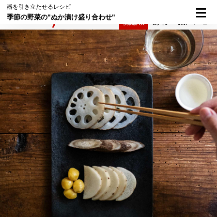
器を引き立たせるレシピ
季節の野菜の"ぬか漬け盛り合わせ"
検索
メニュー
倶楽部入会
ログイン