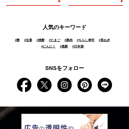
人気のキーワード
#
酢
#
生姜
#
焼酎
#
たまご
#
豚肉
#
ちらし寿司
#
長ねぎ
#
にんにく
#
黒酢
#
日本酒
SNSをフォロー