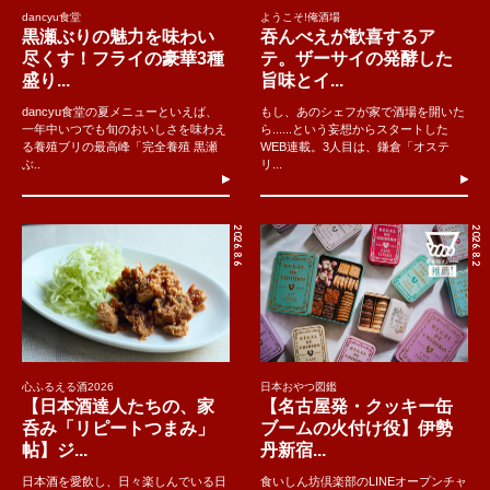
dancyu食堂
ようこそ!俺酒場
黒瀬ぶりの魅力を味わい
吞んべえが歓喜するア
尽くす！フライの豪華3種
テ。ザーサイの発酵した
盛り...
旨味とイ...
dancyu食堂の夏メニューといえば、
もし、あのシェフが家で酒場を開いた
一年中いつでも旬のおいしさを味わえ
ら......という妄想からスタートした
る養殖ブリの最高峰「完全養殖 黒瀬
WEB連載。3人目は、鎌倉「オステ
ぶ..
リ...
2026.8.6
2026.8.2
心ふるえる酒2026
日本おやつ図鑑
【日本酒達人たちの、家
【名古屋発・クッキー缶
呑み「リピートつまみ」
ブームの火付け役】伊勢
帖】ジ...
丹新宿...
日本酒を愛飲し、日々楽しんでいる日
食いしん坊倶楽部のLINEオープンチャ