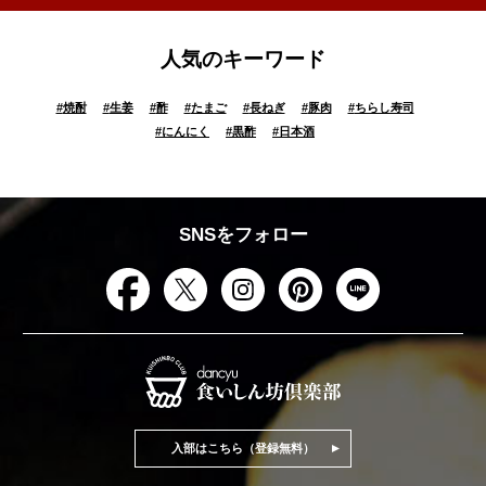
人気のキーワード
#
焼酎
#
生姜
#
酢
#
たまご
#
長ねぎ
#
豚肉
#
ちらし寿司
#
にんにく
#
黒酢
#
日本酒
SNSをフォロー
入部はこちら（登録無料）