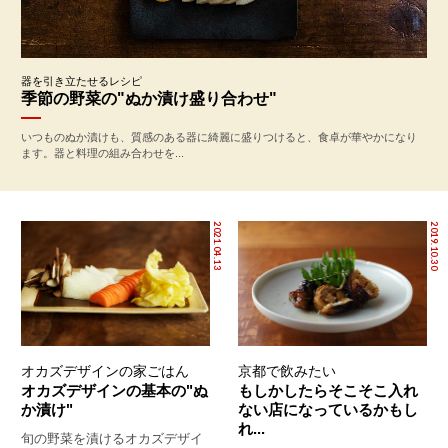
器を引き立たせるレシピ
季節の野菜の"ぬか漬け盛り合わせ"
いつものぬか漬けも、質感のある器に綺麗に盛りつけると、食卓が華やかになり
ます。器と料理の組み合わせを...
2021.04.13
2019.10.30
オカズデザインの家ごはん
京都で飲みたい
オカズデザインの基本の"ぬ
もしかしたらそこそこ入れ
か漬け"
ない店になっているかもし
れ...
旬の野菜を漬けるオカズデザイ