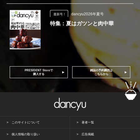
dancyu2026年夏号
最新号！
特集：夏はガツンと肉中華
PRESIDENT Storeで
雑誌の予約購読は
購入する
こちらから
このサイトについて
著者一覧
個人情報の取り扱い
広告掲載