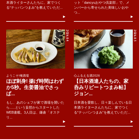
本酒ライターさんたちに、家でつく
ット「dancyuおやつ倶楽部」で、メ
る“テッパンつまみ”を教えていただ...
ンバーから寄せられた美味しいおや
つ...
2026.8.4
2026.8.5
ようこそ!俺酒場
心ふるえる酒2026
ほぼ刺身! 揚げ時間はわず
【日本酒達人たちの、家
か5秒。生姜醤油でさっ
呑みリピートつまみ帖】
ぱ...
ジョン...
もし、あのシェフが家で酒場を開いた
日本酒を愛飲し、日々楽しんでいる日
ら......という妄想からスタートした
本酒ライターさんたちに、家でつく
WEB連載。3人目は、鎌倉「オステ
る“テッパンつまみ”を教えていただ...
リ...