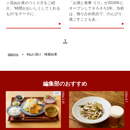
ン流ぬか床のつくり方をご紹
「お酒と食事 うり」が2018年に
介。“時間がおいしくしてくれる
オープンしてそろそろ1年。当初
もの”をテーマに...
は、独り占め気分で、のんびり
過ごすこともあ...
1
dancyu
#ぬか漬け：検索結果
編集部のおすすめ
2026.7.27
2026.8.7
AD