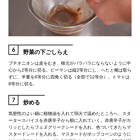
6
野菜の下ごしらえ
プチオニオンは皮をむき、根元がバラバラにならないように中
心から2等分に切る。ピーマンは縦2等分にし、へたと種は取ら
ずに、半量を6等分に四角く切る（全部で12等分）。トマトは
8等分に切る。
7
炒める
気密性のよい鍋に植物油を入れて弱火で温めたところへ、スタ
ータースパイスを赤唐辛子から順に入れていく。赤唐辛子がカ
リッとしたらフェヌグリークシードを入れ、色づいてきたらマ
スタードシードを入れる。マスタードがポップコーンのように