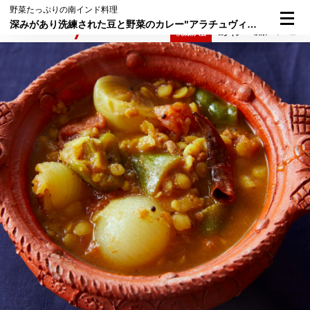
野菜たっぷりの南インド料理
深みがあり洗練された豆と野菜のカレー"アラチュヴィッタ サーンバール"
検索
メニュー
倶楽部入会
ログイン