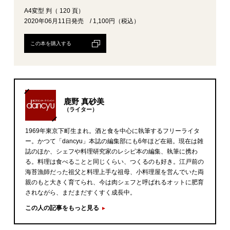
A4変型 判（ 120 頁）
2020年06月11日発売 / 1,100円（税込）
この本を購入する
鹿野 真砂美
（ライター）
1969年東京下町生まれ。酒と食を中心に執筆するフリーライタ
ー。かつて「dancyu」本誌の編集部にも6年ほど在籍。現在は雑
誌のほか、シェフや料理研究家のレシピ本の編集、執筆に携わ
る。料理は食べることと同じくらい、つくるのも好き。江戸前の
海苔漁師だった祖父と料理上手な祖母、小料理屋を営んでいた両
親のもと大きく育てられ、今は肉シェフと呼ばれるオットに肥育
されながら、まだまだすくすく成長中。
この人の記事をもっと見る