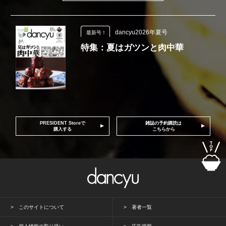
dancyu2026年夏号
最新号！
特集：夏はガツンと肉中華
PRESIDENT Storeで
雑誌の予約購読は
購入する
こちらから
このサイトについて
著者一覧