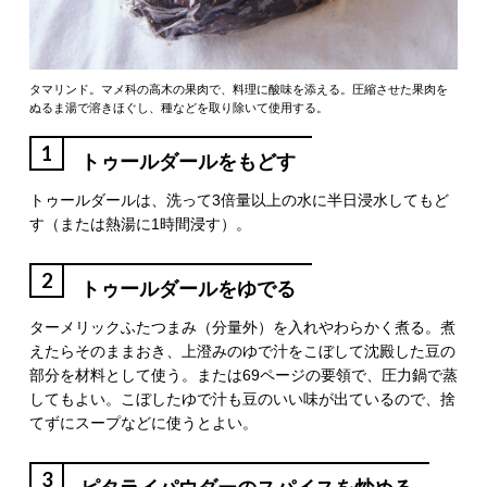
タマリンド。マメ科の高木の果肉で、料理に酸味を添える。圧縮させた果肉を
ぬるま湯で溶きほぐし、種などを取り除いて使用する。
1
トゥールダールをもどす
トゥールダールは、洗って3倍量以上の水に半日浸水してもど
す（または熱湯に1時間浸す）。
2
トゥールダールをゆでる
ターメリックふたつまみ（分量外）を入れやわらかく煮る。煮
えたらそのままおき、上澄みのゆで汁をこぼして沈殿した豆の
部分を材料として使う。または69ページの要領で、圧力鍋で蒸
してもよい。こぼしたゆで汁も豆のいい味が出ているので、捨
てずにスープなどに使うとよい。
3