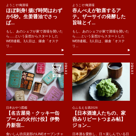
ようこそ!俺酒場
ようこそ!俺酒場
ほぼ刺身! 揚げ時間はわず
吞んべえが歓喜するア
か5秒。生姜醤油でさっ
テ。ザーサイの発酵した
ぱ...
旨味とイ...
もし、あのシェフが家で酒場を開いた
もし、あのシェフが家で酒場を開いた
ら......という妄想からスタートした
ら......という妄想からスタートした
WEB連載。3人目は、鎌倉「オステ
WEB連載。3人目は、鎌倉「オステ
リ...
リ...
2026.8.2
2026.8.5
日本おやつ図鑑
心ふるえる酒2026
【名古屋発・クッキー缶
【日本酒達人たちの、家
ブームの火付け役】伊勢
呑みリピートつまみ帖】
丹新宿...
ジョン...
食いしん坊倶楽部のLINEオープンチャ
日本酒を愛飲し、日々楽しんでいる日