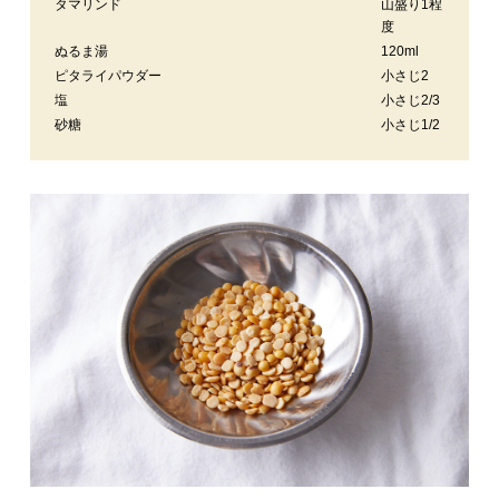
タマリンド
山盛り1程
度
ぬるま湯
120ml
ピタライパウダー
小さじ2
塩
小さじ2/3
砂糖
小さじ1/2