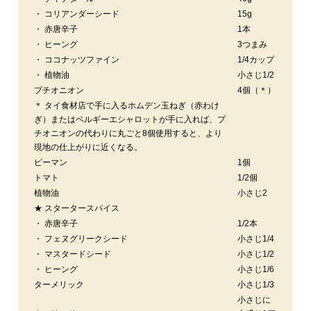
・ コリアンダーシード
15g
・ 赤唐辛子
1本
・ ヒーング
3つまみ
・ ココナッツファイン
1/4カップ
・ 植物油
小さじ1/2
プチオニオン
4個（＊）
＊ タイ食材店で手に入るホムデン玉ねぎ（赤わけ
ぎ）またはベルギーエシャロットが手に入れば、プ
チオニオンの代わりに丸ごと8個使用すると、より
現地の仕上がりに近くなる。
ピーマン
1個
トマト
1/2個
植物油
小さじ2
★ スタータースパイス
・ 赤唐辛子
1/2本
・ フェヌグリークシード
小さじ1/4
・ マスタードシード
小さじ1/2
・ ヒーング
小さじ1/6
ターメリック
小さじ1/3
小さじに