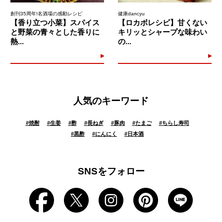
創刊35周年!名酒場の感動レシピ
健康dancyu
【香り立つ小菜】スパイス
【ロカボレシピ】甘くない
と野菜の青々とした香りに
キリッとシャープな味わい
熱...
の...
人気のキーワード
#
焼酎
#
生姜
#
酢
#
長ねぎ
#
豚肉
#
たまご
#
ちらし寿司
#
黒酢
#
にんにく
#
日本酒
SNSをフォロー