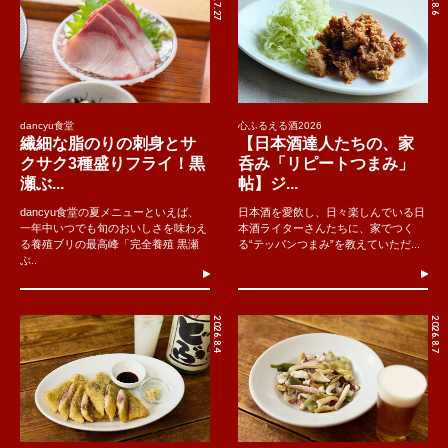
dancyu食堂
心ふるえる酒2026
繊細な脂のりの刺身とサ
【日本酒達人たちの、家
クサク3種盛りフライ！黒
呑み「リピートつまみ」
瀬ぶ...
帖】ジ...
dancyu食堂の夏メニューといえば、
日本酒を愛飲し、日々楽しんでいる日
一年中いつでも旬のおいしさを味わえ
本酒ライターさんたちに、家でつく
る養殖ブリの最高峰「完全養殖 黒瀬
る“テッパンつまみ”を教えていただ...
ぶ..
2026.8.4
2026.8.7