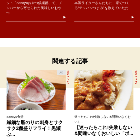
ット「dancyuおやつ倶楽部」で、メ
本酒ライターさんたちに、家でつく
ンバーから寄せられた美味しいおや
る“テッパンつまみ”を教えていただ...
つ...
関連する記事
2026.7.27
2026.7.15
AD
dancyu食堂
迷ったらこれ!失敗しない&間違いなくお
繊細な脂のりの刺身とサク
いし...
【迷ったらこれ!失敗しない
サク3種盛りフライ！黒瀬
&間違いなくおいしい「ポ...
ぶ...