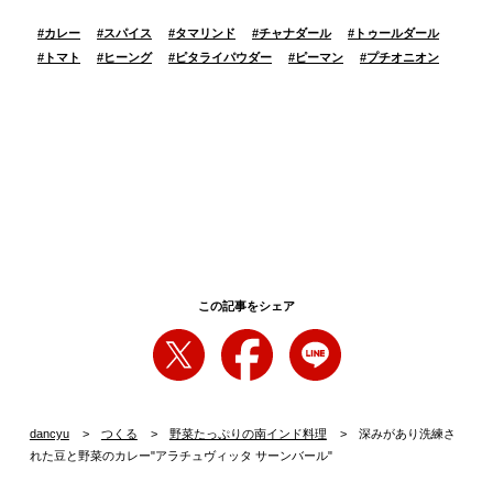
#
カレー
#
スパイス
#
タマリンド
#
チャナダール
#
トゥールダール
#
トマト
#
ヒーング
#
ピタライパウダー
#
ピーマン
#
プチオニオン
この記事をシェア
dancyu
つくる
野菜たっぷりの南インド料理
深みがあり洗練さ
れた豆と野菜のカレー"アラチュヴィッタ サーンバール"