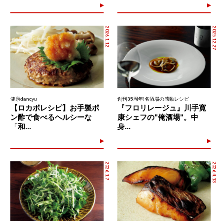
2026.1.12
2025.12.27
健康dancyu
創刊35周年!名酒場の感動レシピ
【ロカボレシピ】お手製ポ
『フロリレージュ』川手寛
ン酢で食べるヘルシーな
康シェフの"俺酒場"。中
「和...
身...
2026.1.7
2026.4.13