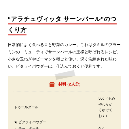
“アラチュヴィッタ サーンバール”のつ
くり方
日常的によく食べる豆と野菜のカレー。これはタミルのブラー
ミンのコミュニティでサーンバールの王様と呼ばれるレシピ。
小さな玉ねぎやピーマンを種ごと使い、深く洗練された味わ
い。ピタライパウダーは、仕込んでおくと便利です。
材料 (
2人分
)
50g（予め
やわらか
トゥールダール
くゆでて
おく）
★ ピタライパウダー
・ チャナダール
40g