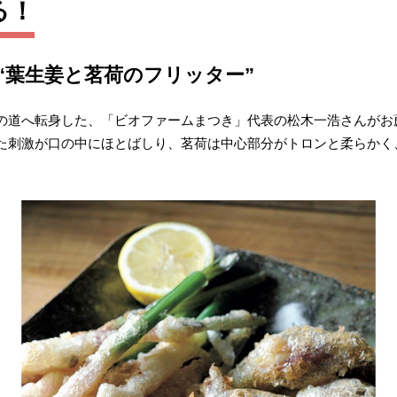
る！
“葉生姜と茗荷のフリッター”
の道へ転身した、「ビオファームまつき」代表の松木一浩さんがお
た刺激が口の中にほとばしり、茗荷は中心部分がトロンと柔らかく