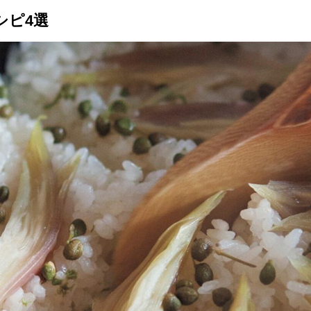
シピ4選
トップ
プロが教えるレシピ
厳選！店探し
食のストーリー