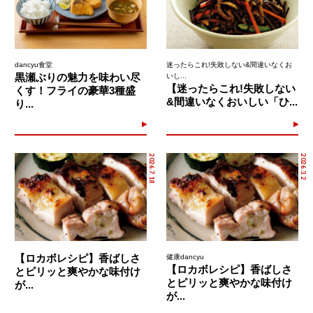
dancyu食堂
迷ったらこれ!失敗しない&間違いなくお
黒瀬ぶりの魅力を味わい尽
いし...
【迷ったらこれ!失敗しない
くす！フライの豪華3種盛
&間違いなくおいしい「ひ...
り...
2026.7.18
2026.3.2
【ロカボレシピ】香ばしさ
健康dancyu
【ロカボレシピ】香ばしさ
とピリッと爽やかな味付け
とピリッと爽やかな味付け
が...
が...