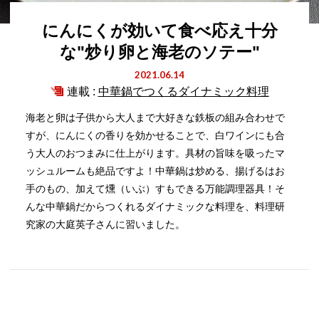
にんにくが効いて食べ応え十分
な"炒り卵と海老のソテー"
2021.06.14
連載 :
中華鍋でつくるダイナミック料理
海老と卵は子供から大人まで大好きな鉄板の組み合わせで
すが、にんにくの香りを効かせることで、白ワインにも合
う大人のおつまみに仕上がります。具材の旨味を吸ったマ
ッシュルームも絶品ですよ！中華鍋は炒める、揚げるはお
手のもの、加えて燻（いぶ）すもできる万能調理器具！そ
んな中華鍋だからつくれるダイナミックな料理を、料理研
究家の大庭英子さんに習いました。