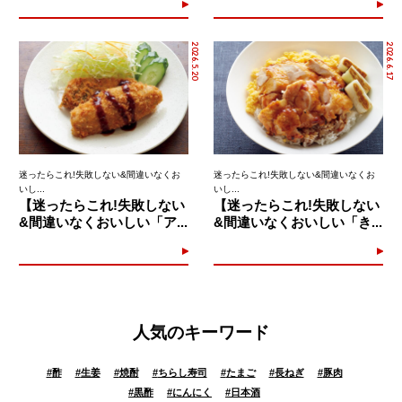
2026.5.20
2026.6.17
迷ったらこれ!失敗しない&間違いなくお
迷ったらこれ!失敗しない&間違いなくお
いし...
いし...
【迷ったらこれ!失敗しない
【迷ったらこれ!失敗しない
&間違いなくおいしい「ア...
&間違いなくおいしい「き...
人気のキーワード
#
酢
#
生姜
#
焼酎
#
ちらし寿司
#
たまご
#
長ねぎ
#
豚肉
#
黒酢
#
にんにく
#
日本酒