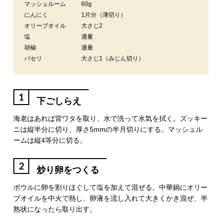
マッシュルーム
60g
にんにく
1片分（薄切り）
オリーブオイル
大さじ2
塩
適量
胡椒
適量
パセリ
大さじ1（みじん切り）
1
下ごしらえ
海老はあれば背ワタを取り、水で洗って水気を拭く。ズッキー
ニは縦半分に切り、厚さ5mmの半月切りにする。マッシュル
ームは縦4等分に切る。
2
炒り卵をつくる
ボウルに卵を割りほぐして塩を加えて混ぜる。中華鍋にオリー
ブオイルを中火で熱し、卵液を流し入れて大きくかき混ぜ、半
熟状になったら取り出す。