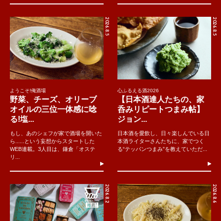
2026.8.5
2026.8.5
ようこそ!俺酒場
心ふるえる酒2026
野菜、チーズ、オリーブ
【日本酒達人たちの、家
オイルの三位一体感に唸
呑みリピートつまみ帖】
る!塩...
ジョン...
もし、あのシェフが家で酒場を開いた
日本酒を愛飲し、日々楽しんでいる日
ら......という妄想からスタートした
本酒ライターさんたちに、家でつく
WEB連載。3人目は、鎌倉「オステ
る“テッパンつまみ”を教えていただ...
リ...
2026.8.2
2026.8.6