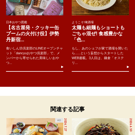
日本おやつ図鑑
ようこそ!俺酒場
【名古屋発・クッキー缶
太麺も細麺もショートも
ブームの火付け役】伊勢
ごちゃ混ぜ! 食感豊かな
丹新宿...
「色...
食いしん坊倶楽部のLINEオープンチャ
もし、あのシェフが家で酒場を開いた
ット「dancyuおやつ倶楽部」で、メ
ら......という妄想からスタートした
ンバーから寄せられた美味しいおや
WEB連載。3人目は、鎌倉「オステ
つ...
リ...
関連する記事
2026.7.27
2026.6.10
AD