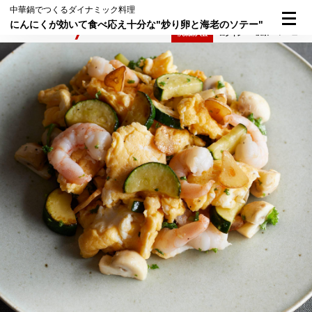
中華鍋でつくるダイナミック料理
にんにくが効いて食べ応え十分な"炒り卵と海老のソテー"
検索
メニュー
倶楽部入会
ログイン