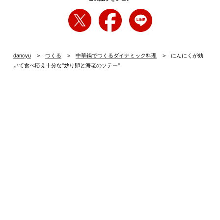
dancyu
つくる
中華鍋でつくるダイナミック料理
にんにくが効
いて食べ応え十分な"炒り卵と海老のソテー"