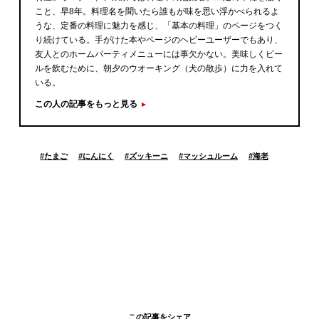
こと、早8年。料理名を聞いたら誰もが味を思い浮かべられるよ
うな、定番の料理に魅力を感じ、「基本の料理」のページをつく
り続けている。手がけた本やページのヘビーユーザーでもあり、
友人とのホームパーティメニューには事欠かない。美味しくビー
ルを飲むために、朝夕のウオーキング（犬の散歩）に力を入れて
いる。
この人の記事をもっと見る
#
たまご
#
にんにく
#
ズッキーニ
#
マッシュルーム
#
海老
この記事をシェア