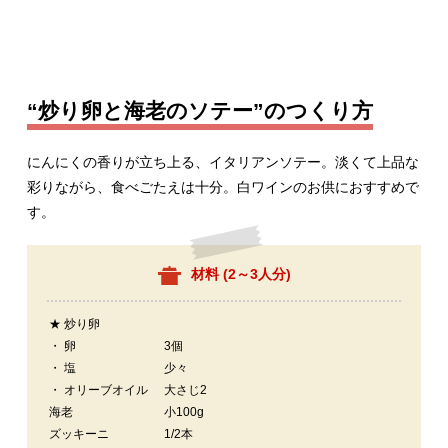
“炒り卵と海老のソテー”のつくり方
にんにくの香りが立ち上る、イタリアンソテー。淡くて上品な
彩りながら、食べごたえは十分。白ワインのお供におすすめで
す。
材料 (
2～3人分
)
★ 炒り卵
・ 卵
3個
・ 塩
少々
・ オリーブオイル
大さじ2
海老
小100g
ズッキーニ
1/2本