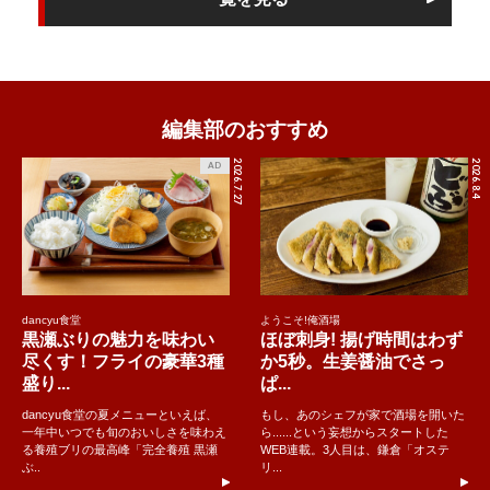
編集部のおすすめ
2026.7.27
2026.8.4
AD
dancyu食堂
ようこそ!俺酒場
黒瀬ぶりの魅力を味わい
ほぼ刺身! 揚げ時間はわず
尽くす！フライの豪華3種
か5秒。生姜醤油でさっ
盛り...
ぱ...
dancyu食堂の夏メニューといえば、
もし、あのシェフが家で酒場を開いた
一年中いつでも旬のおいしさを味わえ
ら......という妄想からスタートした
る養殖ブリの最高峰「完全養殖 黒瀬
WEB連載。3人目は、鎌倉「オステ
ぶ..
リ...