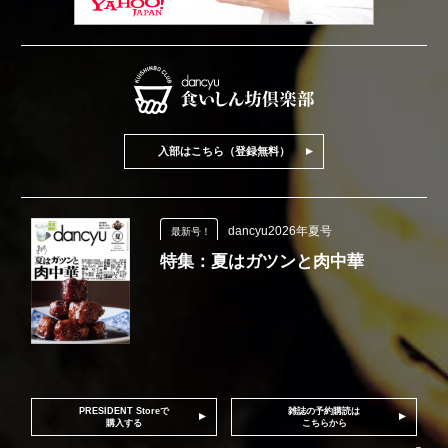
入部はこちら（登録無料）
dancyu2026年夏号
最新号！
特集：夏はガツンと肉中華
PRESIDENT Storeで
雑誌の予約購読は
購入する
こちらから