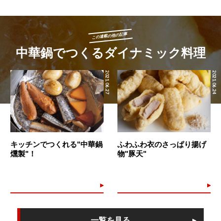
この連載の他の記事
中華鍋でつくるダイナミック料理
2021.06.27
2021.06.24
キッチンでつくれる"中華鍋
ふわふわ衣のさっぱり揚げ
燻製"！
物"豚天"
一覧を見る