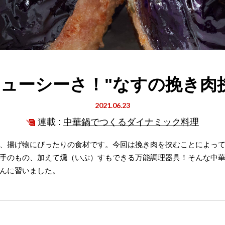
ューシーさ！"なすの挽き肉
2021.06.23
連載 :
中華鍋でつくるダイナミック料理
、揚げ物にぴったりの食材です。今回は挽き肉を挟むことによっ
手のもの、加えて燻（いぶ）すもできる万能調理器具！そんな中
んに習いました。