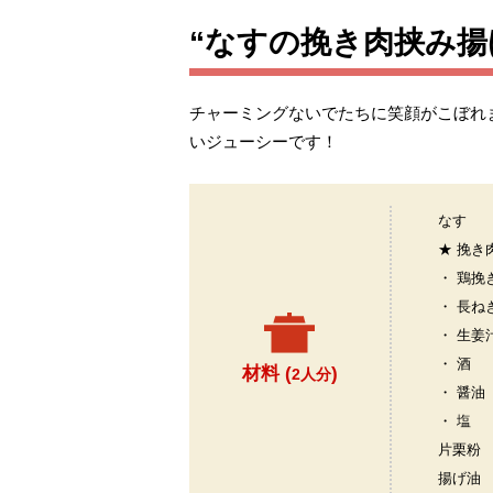
“なすの挽き肉挟み揚
チャーミングないでたちに笑顔がこぼれ
いジューシーです！
なす
★ 挽き
・ 鶏挽
・ 長ね
・ 生姜
・ 酒
材料 (
)
2人分
・ 醤油
・ 塩
片栗粉
揚げ油