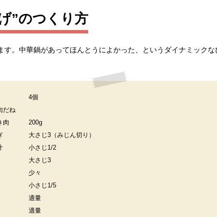
げ”のつくり方
ます。中華鍋があってほんとうによかった、というダイナミックな
4個
肉だね
き肉
200g
ぎ
大さじ3（みじん切り）
汁
小さじ1/2
大さじ3
少々
小さじ1/5
適量
適量