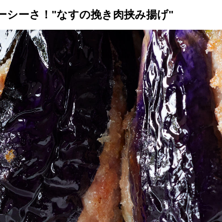
ーシーさ！"なすの挽き肉挟み揚げ"
トップ
プロが教えるレシピ
厳選！店探し
食のストーリー