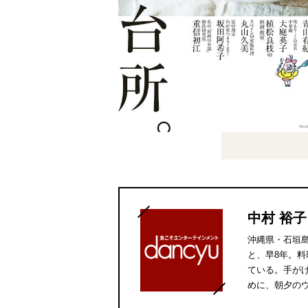
中村 裕子
沖縄県・石垣
と、早8年。
ている。手が
めに、朝夕の