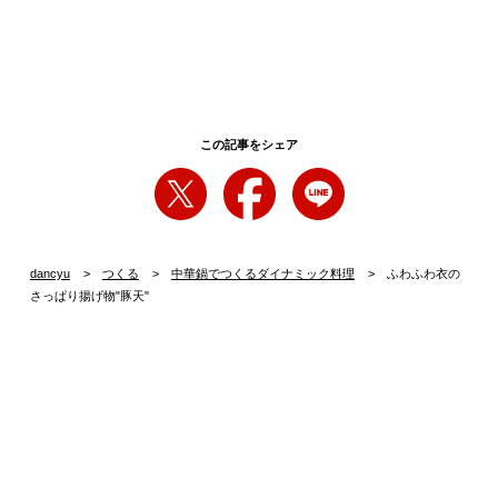
この記事をシェア
dancyu
つくる
中華鍋でつくるダイナミック料理
ふわふわ衣の
さっぱり揚げ物"豚天"