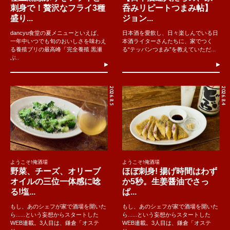
刺身で！贅沢なフライ3種
呑みリピートつまみ帖】
盛り...
ジョン...
dancyu食堂の夏メニューといえば、
日本酒を愛飲し、日々楽しんでいる日
一年中いつでも旬のおいしさを味わえ
本酒ライターさんたちに、家でつく
る養殖ブリの最高峰「完全養殖 黒瀬
る“テッパンつまみ”を教えていただ...
ぶ..
2026.8.5
2026.8.4
ようこそ!俺酒場
ようこそ!俺酒場
野菜、チーズ、オリーブ
ほぼ刺身! 揚げ時間はわず
オイルの三位一体感に唸
か5秒。生姜醤油でさっ
る!塩...
ぱ...
もし、あのシェフが家で酒場を開いた
もし、あのシェフが家で酒場を開いた
ら......という妄想からスタートした
ら......という妄想からスタートした
WEB連載。3人目は、鎌倉「オステ
WEB連載。3人目は、鎌倉「オステ