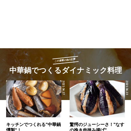
この連載の他の記事
中華鍋でつくるダイナミック料理
2021.06.27
2021.06.23
キッチンでつくれる"中華鍋
驚愕のジューシーさ！"なす
燻製"！
の挽き肉挟み揚げ"