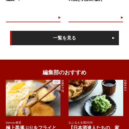
一覧を見る
編集部のおすすめ
2026.7.27
2026.8.5
AD
dancyu食堂
心ふるえる酒2026
極上黒瀬ぶりをフライと
【日本酒達人たちの、家