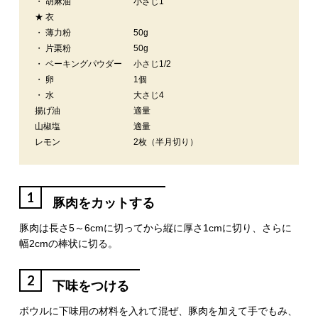
・ 胡麻油
小さじ1
★ 衣
・ 薄力粉
50g
・ 片栗粉
50g
・ ベーキングパウダー
小さじ1/2
・ 卵
1個
・ 水
大さじ4
揚げ油
適量
山椒塩
適量
レモン
2枚（半月切り）
1
豚肉をカットする
豚肉は長さ5～6cmに切ってから縦に厚さ1cmに切り、さらに
幅2cmの棒状に切る。
2
下味をつける
ボウルに下味用の材料を入れて混ぜ、豚肉を加えて手でもみ、