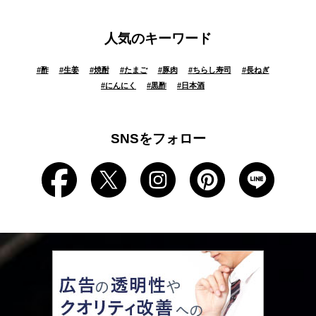
人気のキーワード
#
酢
#
生姜
#
焼酎
#
たまご
#
豚肉
#
ちらし寿司
#
長ねぎ
#
にんにく
#
黒酢
#
日本酒
SNSをフォロー