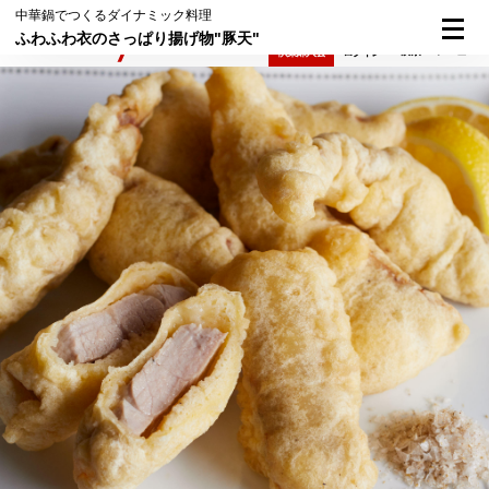
中華鍋でつくるダイナミック料理
ふわふわ衣のさっぱり揚げ物"豚天"
検索
メニュー
倶楽部入会
ログイン