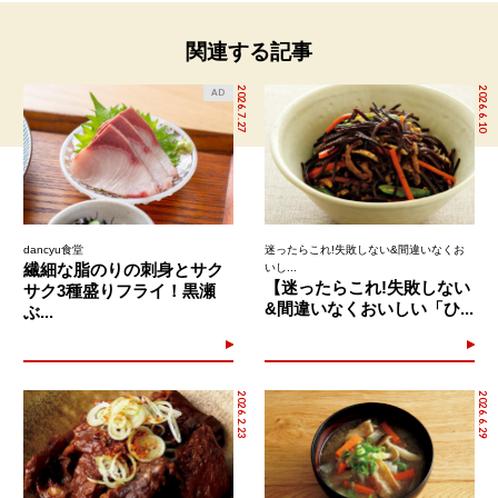
関連する記事
2026.7.27
2026.6.10
AD
dancyu食堂
迷ったらこれ!失敗しない&間違いなくお
繊細な脂のりの刺身とサク
いし...
【迷ったらこれ!失敗しない
サク3種盛りフライ！黒瀬
&間違いなくおいしい「ひ...
ぶ...
2026.2.23
2026.6.29