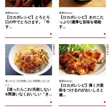
健康dancyu
健康dancyu
【ロカボレシピ】とろとろ
【ロカボレシピ】きのこた
口の中でとろけます。「牛
っぷり!濃厚な旨味を堪能
す...
す...
2026.6.17
2025.12.1
迷ったらこれ!失敗しない&間違いなくお
健康dancyu
【ロカボレシピ】薄く片栗
いし...
【迷ったらこれ!失敗しない
粉をつけるのがおいしさと
&間違いなくおいしい「き...
健...