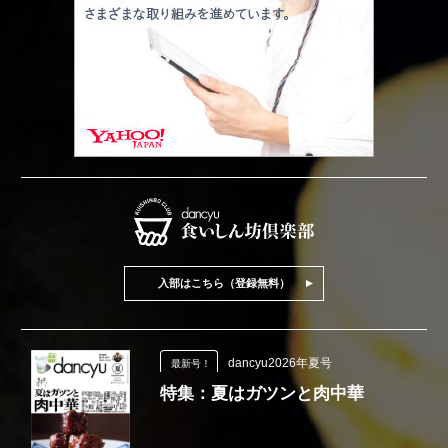
入部はこちら（登録無料）
dancyu2026年夏号
最新号！
特集：夏はガツンと肉中華