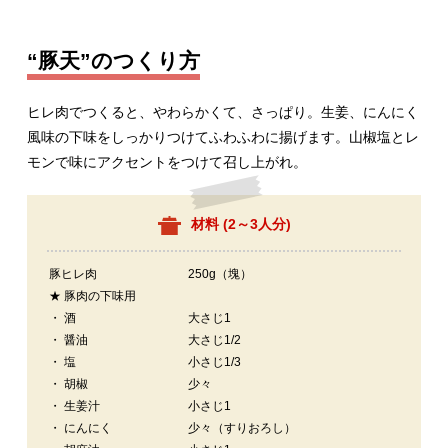
“豚天”のつくり方
ヒレ肉でつくると、やわらかくて、さっぱり。生姜、にんにく
風味の下味をしっかりつけてふわふわに揚げます。山椒塩とレ
モンで味にアクセントをつけて召し上がれ。
材料 (
2～3人分
)
豚ヒレ肉
250g（塊）
★ 豚肉の下味用
・ 酒
大さじ1
・ 醤油
大さじ1/2
・ 塩
小さじ1/3
・ 胡椒
少々
・ 生姜汁
小さじ1
・ にんにく
少々（すりおろし）