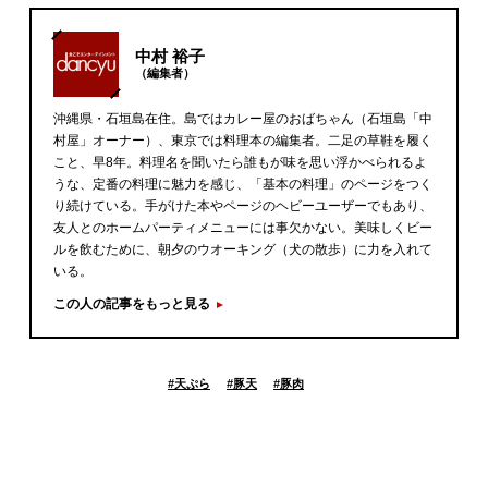
中村 裕子
（編集者）
沖縄県・石垣島在住。島ではカレー屋のおばちゃん（石垣島「中
村屋」オーナー）、東京では料理本の編集者。二足の草鞋を履く
こと、早8年。料理名を聞いたら誰もが味を思い浮かべられるよ
うな、定番の料理に魅力を感じ、「基本の料理」のページをつく
り続けている。手がけた本やページのヘビーユーザーでもあり、
友人とのホームパーティメニューには事欠かない。美味しくビー
ルを飲むために、朝夕のウオーキング（犬の散歩）に力を入れて
いる。
この人の記事をもっと見る
#
天ぷら
#
豚天
#
豚肉