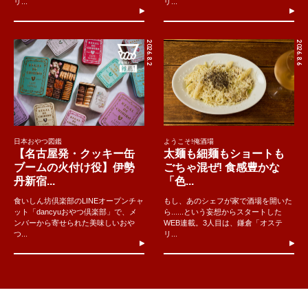
リ...
リ...
2026.8.2
2026.8.6
日本おやつ図鑑
ようこそ!俺酒場
【名古屋発・クッキー缶
太麺も細麺もショートも
ブームの火付け役】伊勢
ごちゃ混ぜ! 食感豊かな
丹新宿...
「色...
食いしん坊倶楽部のLINEオープンチャ
もし、あのシェフが家で酒場を開いた
ット「dancyuおやつ倶楽部」で、メ
ら......という妄想からスタートした
ンバーから寄せられた美味しいおや
WEB連載。3人目は、鎌倉「オステ
つ...
リ...