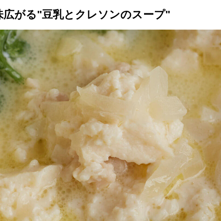
広がる"豆乳とクレソンのスープ"
トップ
プロが教えるレシピ
厳選！店探し
食のストーリー