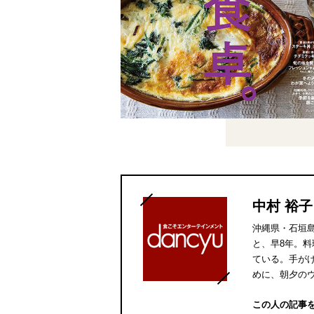
中村 裕子
沖縄県・石垣
と、早8年。
ている。手が
めに、朝夕の
この人の記事