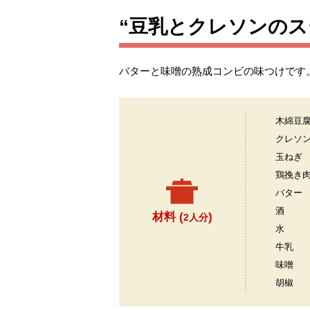
“豆乳とクレソンのス
バターと味噌の熟成コンビの味つけです
木綿豆
クレソ
玉ねぎ
鶏挽き
バター
酒
材料 (
)
2人分
水
牛乳
味噌
胡椒