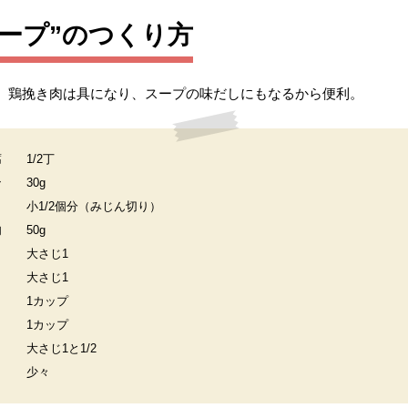
ープ”のつくり方
。鶏挽き肉は具になり、スープの味だしにもなるから便利。
腐
1/2丁
ン
30g
小1/2個分（みじん切り）
肉
50g
大さじ1
大さじ1
1カップ
1カップ
大さじ1と1/2
少々