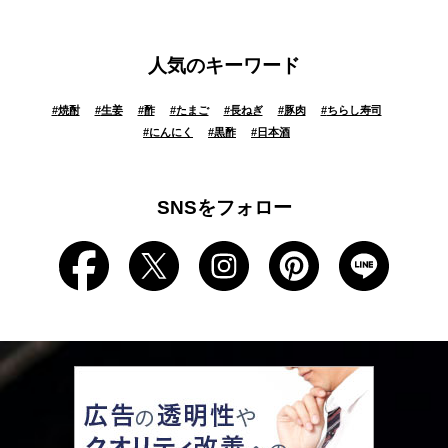
人気のキーワード
#
焼酎
#
生姜
#
酢
#
たまご
#
長ねぎ
#
豚肉
#
ちらし寿司
#
にんにく
#
黒酢
#
日本酒
SNSをフォロー