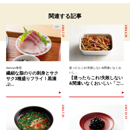
関連する記事
2026.7.27
2026.6.24
AD
dancyu食堂
迷ったらこれ!失敗しない&間違いなくお
繊細な脂のりの刺身とサク
いし...
【迷ったらこれ!失敗しない
サク3種盛りフライ！黒瀬
&間違いなくおいしい「ご...
ぶ...
2026.7.20
2025.12.19