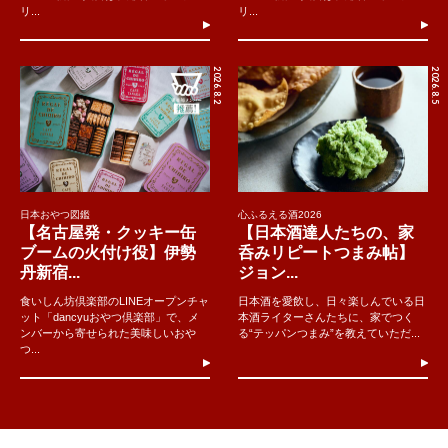
リ...
リ...
2026.8.2
2026.8.5
日本おやつ図鑑
心ふるえる酒2026
【名古屋発・クッキー缶
【日本酒達人たちの、家
ブームの火付け役】伊勢
呑みリピートつまみ帖】
丹新宿...
ジョン...
食いしん坊倶楽部のLINEオープンチャ
日本酒を愛飲し、日々楽しんでいる日
ット「dancyuおやつ倶楽部」で、メ
本酒ライターさんたちに、家でつく
ンバーから寄せられた美味しいおや
る“テッパンつまみ”を教えていただ...
つ...