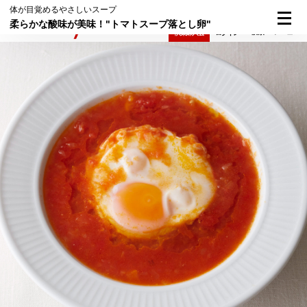
体が目覚めるやさしいスープ
柔らかな酸味が美味！"トマトスープ落とし卵"
検索
メニュー
倶楽部入会
ログイン