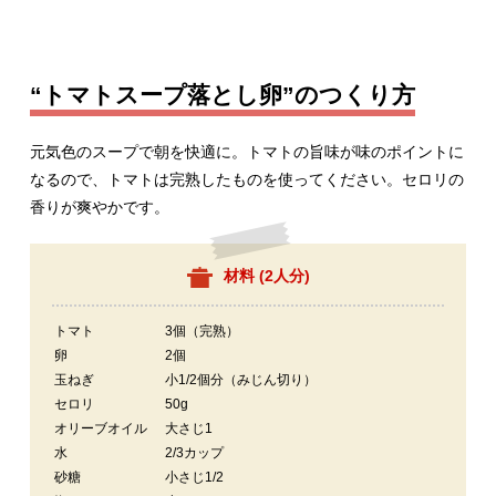
“トマトスープ落とし卵”のつくり方
元気色のスープで朝を快適に。トマトの旨味が味のポイントに
なるので、トマトは完熟したものを使ってください。セロリの
香りが爽やかです。
材料 (
2人分
)
トマト
3個（完熟）
卵
2個
玉ねぎ
小1/2個分（みじん切り）
セロリ
50g
オリーブオイル
大さじ1
水
2/3カップ
砂糖
小さじ1/2