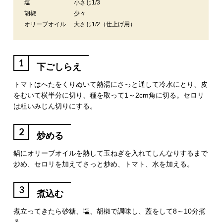
塩
小さじ1/3
胡椒
少々
オリーブオイル
大さじ1/2（仕上げ用）
1
下ごしらえ
トマトはへたをくりぬいて熱湯にさっと通して冷水にとり、皮
をむいて横半分に切り、種を取って1～2cm角に切る。セロリ
は粗いみじん切りにする。
2
炒める
鍋にオリーブオイルを熱して玉ねぎを入れてしんなりするまで
炒め、セロリを加えてさっと炒め、トマト、水を加える。
3
煮込む
煮立ってきたら砂糖、塩、胡椒で調味し、蓋をして8～10分煮