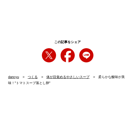
この記事をシェア
dancyu
つくる
体が目覚めるやさしいスープ
柔らかな酸味が美
味！"トマトスープ落とし卵"