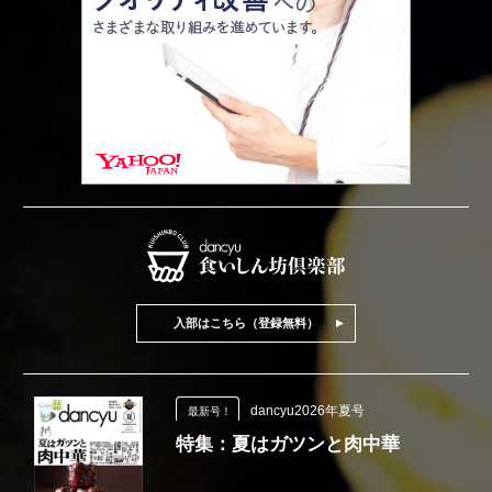
入部はこちら（登録無料）
dancyu2026年夏号
最新号！
特集：夏はガツンと肉中華