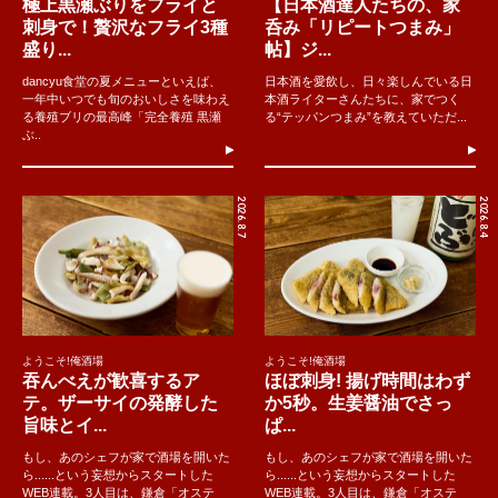
極上黒瀬ぶりをフライと
【日本酒達人たちの、家
刺身で！贅沢なフライ3種
呑み「リピートつまみ」
盛り...
帖】ジ...
dancyu食堂の夏メニューといえば、
日本酒を愛飲し、日々楽しんでいる日
一年中いつでも旬のおいしさを味わえ
本酒ライターさんたちに、家でつく
る養殖ブリの最高峰「完全養殖 黒瀬
る“テッパンつまみ”を教えていただ...
ぶ..
2026.8.7
2026.8.4
ようこそ!俺酒場
ようこそ!俺酒場
吞んべえが歓喜するア
ほぼ刺身! 揚げ時間はわず
テ。ザーサイの発酵した
か5秒。生姜醤油でさっ
旨味とイ...
ぱ...
もし、あのシェフが家で酒場を開いた
もし、あのシェフが家で酒場を開いた
ら......という妄想からスタートした
ら......という妄想からスタートした
WEB連載。3人目は、鎌倉「オステ
WEB連載。3人目は、鎌倉「オステ