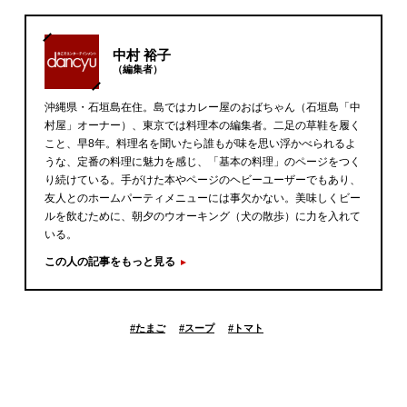
中村 裕子
（編集者）
沖縄県・石垣島在住。島ではカレー屋のおばちゃん（石垣島「中
村屋」オーナー）、東京では料理本の編集者。二足の草鞋を履く
こと、早8年。料理名を聞いたら誰もが味を思い浮かべられるよ
うな、定番の料理に魅力を感じ、「基本の料理」のページをつく
り続けている。手がけた本やページのヘビーユーザーでもあり、
友人とのホームパーティメニューには事欠かない。美味しくビー
ルを飲むために、朝夕のウオーキング（犬の散歩）に力を入れて
いる。
この人の記事をもっと見る
#
たまご
#
スープ
#
トマト