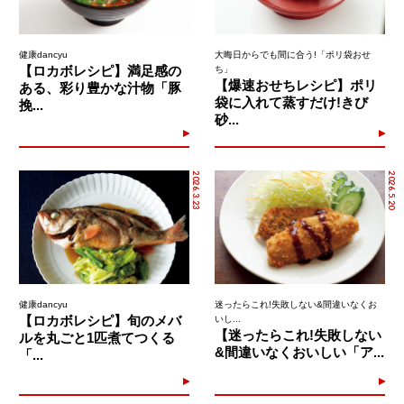
健康dancyu
大晦日からでも間に合う!「ポリ袋おせ
【ロカボレシピ】満足感の
ち」
【爆速おせちレシピ】ポリ
ある、彩り豊かな汁物「豚
袋に入れて蒸すだけ!きび
挽...
砂...
2026.3.23
2026.5.20
健康dancyu
迷ったらこれ!失敗しない&間違いなくお
【ロカボレシピ】旬のメバ
いし...
【迷ったらこれ!失敗しない
ルを丸ごと1匹煮てつくる
&間違いなくおいしい「ア...
「...