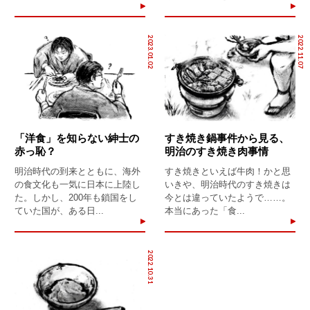
2023.01.02
2022.11.07
「洋食」を知らない紳士の
すき焼き鍋事件から見る、
赤っ恥？
明治のすき焼き肉事情
明治時代の到来とともに、海外
すき焼きといえば牛肉！かと思
の食文化も一気に日本に上陸し
いきや、明治時代のすき焼きは
た。しかし、200年も鎖国をし
今とは違っていたようで……。
ていた国が、ある日...
本当にあった「食...
2022.10.31