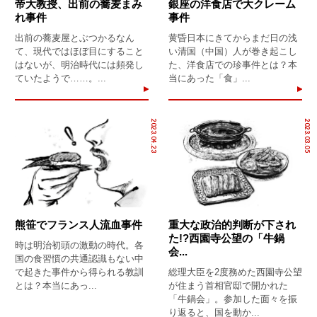
帝大教授、出前の蕎麦まみ
銀座の洋食店で大クレーム
れ事件
事件
出前の蕎麦屋とぶつかるなん
黄昏日本にきてからまだ日の浅
て、現代ではほぼ目にすること
い清国（中国）人が巻き起こし
はないが、明治時代には頻発し
た、洋食店での珍事件とは？本
ていたようで……。...
当にあった「食」...
2023.04.23
2023.03.05
熊笹でフランス人流血事件
重大な政治的判断が下され
た!?西園寺公望の「牛鍋
時は明治初頭の激動の時代。各
会...
国の食習慣の共通認識もない中
で起きた事件から得られる教訓
総理大臣を2度務めた西園寺公望
とは？本当にあっ...
が住まう首相官邸で開かれた
「牛鍋会」。参加した面々を振
り返ると、国を動か...