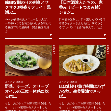
繊細な脂のりの刺身とサ
【日本酒達人たちの、家
クサク3種盛りフライ！黒
呑みリピートつまみ帖】
瀬ぶ...
ジョン...
dancyu食堂の夏メニューといえば、
日本酒を愛飲し、日々楽しんでいる日
一年中いつでも旬のおいしさを味わえ
本酒ライターさんたちに、家でつく
る養殖ブリの最高峰「完全養殖 黒瀬
る“テッパンつまみ”を教えていただ...
ぶ..
2026.8.5
2026.8.4
ようこそ!俺酒場
ようこそ!俺酒場
野菜、チーズ、オリーブ
ほぼ刺身! 揚げ時間はわず
オイルの三位一体感に唸
か5秒。生姜醤油でさっ
る!塩...
ぱ...
もし、あのシェフが家で酒場を開いた
もし、あのシェフが家で酒場を開いた
ら......という妄想からスタートした
ら......という妄想からスタートした