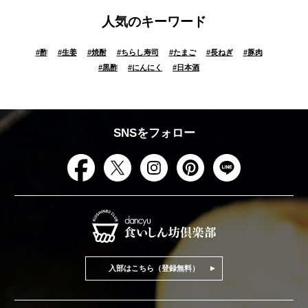
人気のキーワード
#
酢
#
生姜
#
焼酎
#
ちらし寿司
#
たまご
#
長ねぎ
#
豚肉
#
黒酢
#
にんにく
#
日本酒
SNSをフォロー
入部はこちら（登録無料）