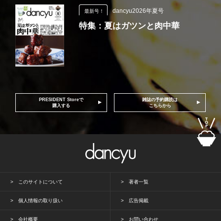
dancyu2026年夏号
最新号！
特集：夏はガツンと肉中華
PRESIDENT Storeで
雑誌の予約購読は
購入する
こちらから
このサイトについて
著者一覧
個人情報の取り扱い
広告掲載
会社概要
お問い合わせ