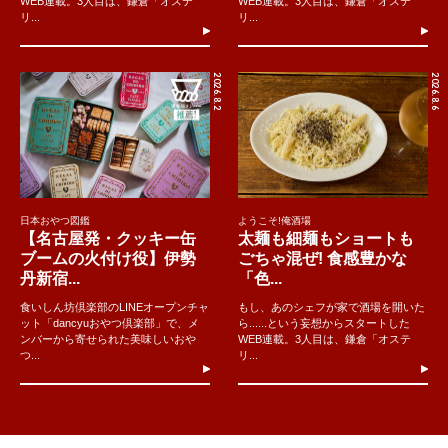
WEB連載。3人目は、鎌倉「オステ
WEB連載。3人目は、鎌倉「オステ
リ...
リ...
2026.8.2
2026.8.6
日本おやつ図鑑
ようこそ!俺酒場
【名古屋発・クッキー缶
太麺も細麺もショートも
ブームの火付け役】伊勢
ごちゃ混ぜ! 食感豊かな
丹新宿...
「色...
食いしん坊倶楽部のLINEオープンチャ
もし、あのシェフが家で酒場を開いた
ット「dancyuおやつ倶楽部」で、メ
ら......という妄想からスタートした
ンバーから寄せられた美味しいおや
WEB連載。3人目は、鎌倉「オステ
つ...
リ...