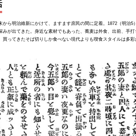
話
から明治維新にかけて、ますます庶民の間に定着。1872（明治
深みが出てきた。身近な素材でもあった、蕎麦は外食、出前、手打
、買ってきたそば切りしか食べない現代よりも喫食スタイルは多彩