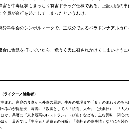
障害と中毒症状もきっちり有害ドラッグ仕様である。
上記明治の事
た全員が奇行を起こしてしまったというわけ。
麻酔科学会のシンボルマークで、主成分であるベラドンナアルカロ
夜食に舌鼓を打っていたら、危うく天に召されかけてしまいそうに
（ライター／編集者）
市生まれ。家庭の食卓から外食の厨房、生産の現場まで「食」のまわりのあら
調べるのが得意技。著書に『教養としての「焼肉」大全』（扶桑社）、『大人
）ほか、共著に『東京最高のレストラン』（ぴあ）なども。主な興味、関心の
のほか、最近では「生産者と消費者の分断」「高齢者の食事情」などにも関心を
ー。