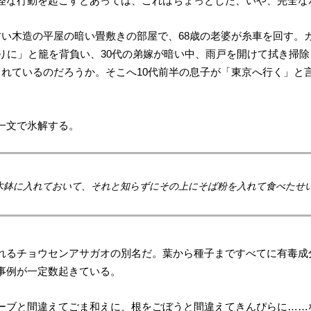
怪な行動を起こすとあっては、これはちょっとした、いや、完全な
古い木造の平屋の暗い畳敷きの部屋で、68歳の老婆が糸車を回す。
取りに」と籠を背負い、30代の弟嫁が暗い中、雨戸を開けて拭き掃
されているのだろうか。そこへ10代前半の息子が「東京へ行く」と
一文で氷解する。
木鉢に入れておいて、それと知らずにその上にそば粉を入れて食べたせ
れるチョウセンアサガオの別名だ。葉から種子まですべてに有毒成
事例が一定数起きている。
ーブと間違えてごま和えに、根をごぼうと間違えてきんぴらに……