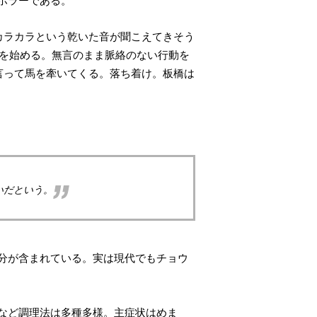
ホラーである。
カラカラという乾いた音が聞こえてきそう
除を始める。無言のまま脈絡のない行動を
言って馬を牽いてくる。落ち着け。板橋は
いだという。
分が含まれている。実は現代でもチョウ
など調理法は多種多様。主症状はめま