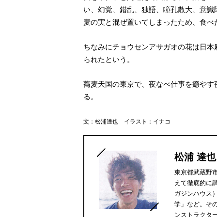
い、幻覚、錯乱、独語、瞳孔散大、意識
麦の実と混ぜ置いてしまったため、食べ
ちなみにチョウセンアサガオの花は日本
られたという。
蕎麦天国の東京で、夜なべ仕事を癒やす
る。
文：松浦達也 イラスト：イナコ
松浦 達也
東京都武蔵野
えて徹底的に
ガジンハウス
学」など。そ
ンストラクタ