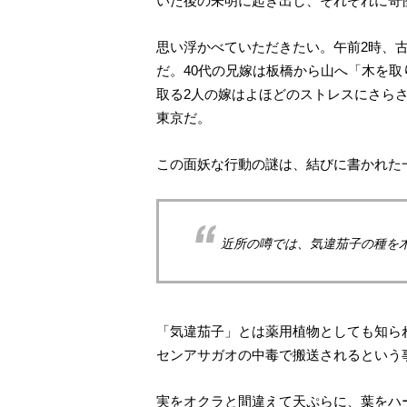
いた後の未明に起き出し、それぞれに奇
思い浮かべていただきたい。
午前2時、
だ。40代の兄嫁は板橋から山へ「木を
取る2人の嫁はよほどのストレスにさら
東京だ。
この面妖な行動の謎は、結びに書かれた
近所の噂では、気違茄子の種を
「気違茄子」とは薬用植物としても知ら
センアサガオの中毒で搬送されるという
実をオクラと間違えて天ぷらに、葉をハ