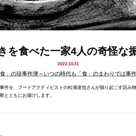
きを食べた一家4人の奇怪な
2022.10.31
食」の珍事件簿～いつの時代も「食」のまわりでは事
事件を、フードアクティビストの松浦達也さんが掘り起こす読み
察とともにお届けします。