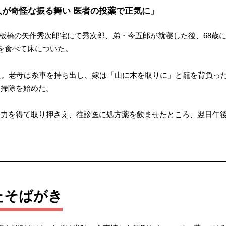
人が奇怪な振る舞い 医者の投薬で正気に」
日、上板橋の矢作秀次郎宅にて秀次郎、弟・今五郎が就寝した後、68
を食べて床についた。
た。老母は糸車を持ち出し、嫁は「山に木を取りに」と籠を背負っ
て掃除を始めた。
力を得て取り押さえ、往診医に処方薬を飲ませたところ、翌日午後
たそばがき