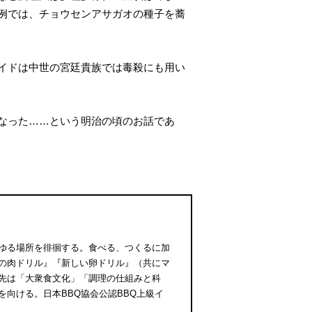
例では、チョウセンアサガオの種子を蕎
イドは中世の宮廷貴族では毒殺にも用い
なった……という明治の頃のお話であ
ゆる場所を徘徊する。食べる、つくるに加
の肉ドリル』『新しい卵ドリル』（共にマ
先は「大衆食文化」「調理の仕組みと科
向ける。日本BBQ協会公認BBQ上級イ