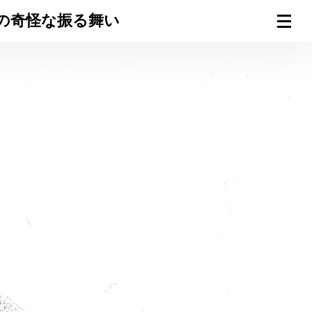
の奇怪な振る舞い
連載一覧
倶楽部入会
（無料）
ログイン
検索
メニュー