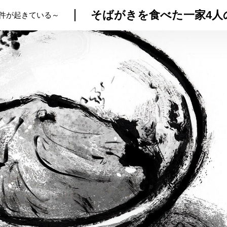
そばがきを食べた一家4人
件が起きている～
トップ
プロが教えるレシピ
厳選！店探し
食のストーリー