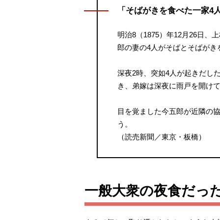
「そばがきを食べた一家4
明治8（1875）年12月26
郎の妻の4人がそばとそばがき
深夜2時、突如4人が起きだし
き、弟嫁は深夜に雨戸を開け
目を覚ました今五郎が近隣の協
う。
（読売新聞／東京・板橋）
一般大衆の夜食だっ