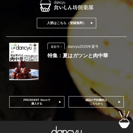
入部はこちら（登録無料）
dancyu2026年夏号
最新号！
特集：夏はガツンと肉中華
PRESIDENT Storeで
雑誌の予約購読は
購入する
こちらから