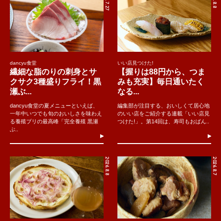
2026.7.27
dancyu食堂
いい店見つけた!
繊細な脂のりの刺身とサ
【握りは88円から、つま
クサク3種盛りフライ！黒
みも充実】毎日通いたく
瀬ぶ...
なる...
dancyu食堂の夏メニューといえば、
編集部が注目する、おいしくて居心地
一年中いつでも旬のおいしさを味わえ
のいい店をご紹介する連載「いい店見
る養殖ブリの最高峰「完全養殖 黒瀬
つけた!」。第14回は、寿司もおばん..
ぶ..
2026.8.8
2026.8.7