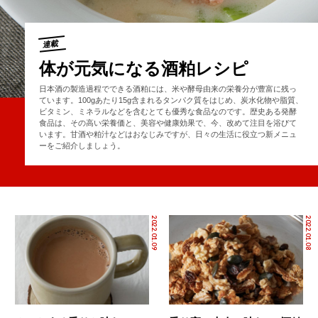
連載
体が元気になる酒粕レシピ
日本酒の製造過程でできる酒粕には、米や酵母由来の栄養分が豊富に残っ
ています。100gあたり15g含まれるタンパク質をはじめ、炭水化物や脂質、
ビタミン、ミネラルなどを含むとても優秀な食品なのです。歴史ある発酵
食品は、その高い栄養価と、美容や健康効果で、今、改めて注目を浴びて
います。甘酒や粕汁などはおなじみですが、日々の生活に役立つ新メニュ
ーをご紹介しましょう。
2022.01.09
2022.01.08