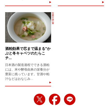
2022.01.04
酒粕効果で芯まで温まる"か
ぶと冬キャベツのたらこ
チ...
日本酒の製造過程でできる酒粕
には、米や酵母由来の栄養分が
豊富に残っています。甘酒や粕
汁などはおなじみ...