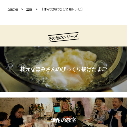
dancyu
連載
【体が元気になる酒粕レシピ】
その他のシリーズ
枝元なほみさんのびっくり揚げたまご
焼酎の教室