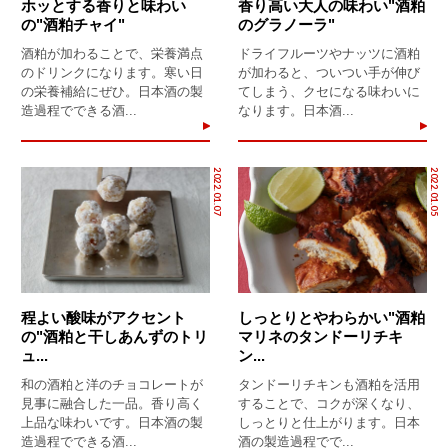
ホッとする香りと味わい
香り高い大人の味わい"酒粕
の"酒粕チャイ"
のグラノーラ"
酒粕が加わることで、栄養満点
ドライフルーツやナッツに酒粕
のドリンクになります。寒い日
が加わると、ついつい手が伸び
の栄養補給にぜひ。日本酒の製
てしまう、クセになる味わいに
造過程でできる酒...
なります。日本酒...
2022.01.07
2022.01.05
程よい酸味がアクセント
しっとりとやわらかい"酒粕
の"酒粕と干しあんずのトリ
マリネのタンドーリチキ
ュ...
ン...
和の酒粕と洋のチョコレートが
タンドーリチキンも酒粕を活用
見事に融合した一品。香り高く
することで、コクが深くなり、
上品な味わいです。日本酒の製
しっとりと仕上がります。日本
造過程でできる酒...
酒の製造過程でで...