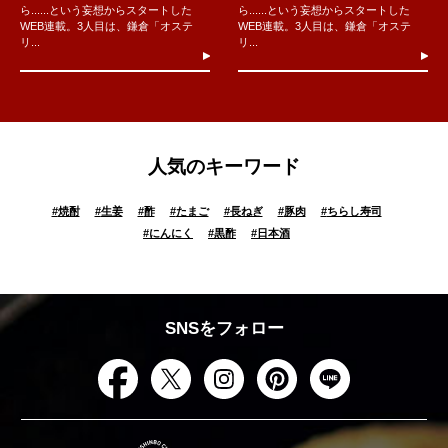
ら......という妄想からスタートした
ら......という妄想からスタートした
WEB連載。3人目は、鎌倉「オステ
WEB連載。3人目は、鎌倉「オステ
リ...
リ...
人気のキーワード
#
焼酎
#
生姜
#
酢
#
たまご
#
長ねぎ
#
豚肉
#
ちらし寿司
#
にんにく
#
黒酢
#
日本酒
SNSをフォロー