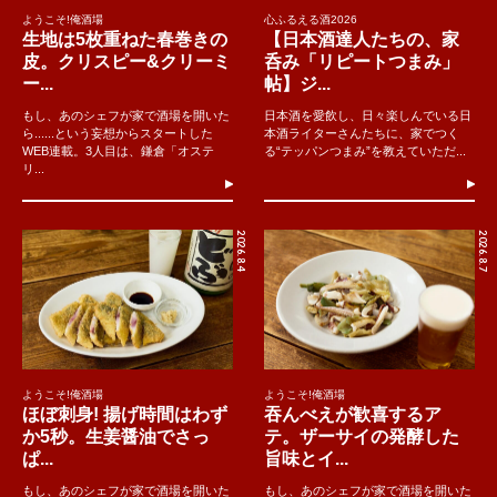
ようこそ!俺酒場
心ふるえる酒2026
生地は5枚重ねた春巻きの
【日本酒達人たちの、家
皮。クリスピー&クリーミ
呑み「リピートつまみ」
ー...
帖】ジ...
もし、あのシェフが家で酒場を開いた
日本酒を愛飲し、日々楽しんでいる日
ら......という妄想からスタートした
本酒ライターさんたちに、家でつく
WEB連載。3人目は、鎌倉「オステ
る“テッパンつまみ”を教えていただ...
リ...
2026.8.4
2026.8.7
ようこそ!俺酒場
ようこそ!俺酒場
ほぼ刺身! 揚げ時間はわず
吞んべえが歓喜するア
か5秒。生姜醤油でさっ
テ。ザーサイの発酵した
ぱ...
旨味とイ...
もし、あのシェフが家で酒場を開いた
もし、あのシェフが家で酒場を開いた