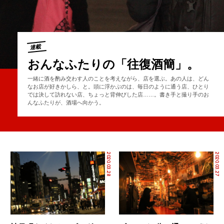
連載
おんなふたりの「往復酒簡」。
一緒に酒を酌み交わす人のことを考えながら、店を選ぶ。あの人は、どん
なお店が好きかしら、と。頭に浮かぶのは、毎日のように通う店、ひとり
では決して訪れない店、ちょっと背伸びした店……。書き手と撮り手のお
んなふたりが、酒場へ向かう。
2020.03.28
2020.03.27