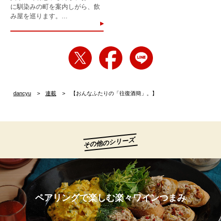
に馴染みの町を案内しがら、飲
み屋を巡ります。...
dancyu
連載
【おんなふたりの「往復酒簡」。】
その他のシリーズ
ペアリングで楽しむ楽々ワインつまみ