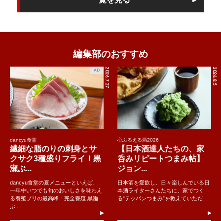
編集部のおすすめ
2026.7.27
2026.8.5
AD
dancyu食堂
心ふるえる酒2026
繊細な脂のりの刺身とサ
【日本酒達人たちの、家
クサク3種盛りフライ！黒
呑みリピートつまみ帖】
瀬ぶ...
ジョン...
dancyu食堂の夏メニューといえば、
日本酒を愛飲し、日々楽しんでいる日
一年中いつでも旬のおいしさを味わえ
本酒ライターさんたちに、家でつく
る養殖ブリの最高峰「完全養殖 黒瀬
る“テッパンつまみ”を教えていただ...
ぶ..