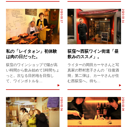
2020.03.17
2020.03.16
私の「レイタォン」初体験
荻窪〜西荻ワイン街道「昼
は肉の日だった。
飲みのススメ」。
荻窪のワインショップで陽が高
ライターの岡田カーヤさんと写
い時間から飲み始めて1時間ちょ
真家の野村恵子さんの「往復酒
っと。次なる目的地を目指し
簡」第二弾は、カーヤさんが住
て、ワインボトルを...
む西荻窪へ。待ち...
2020.02.06
2020.02.04