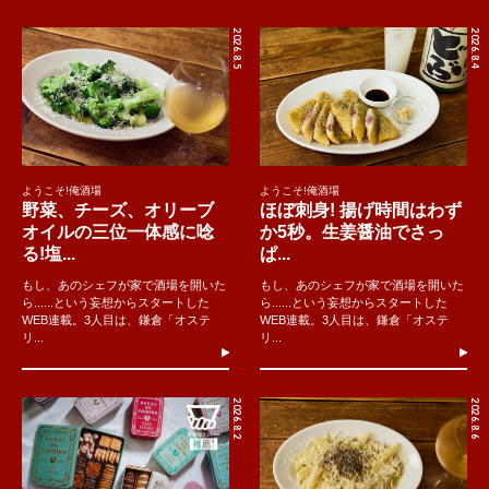
2026.8.5
2026.8.4
ようこそ!俺酒場
ようこそ!俺酒場
野菜、チーズ、オリーブ
ほぼ刺身! 揚げ時間はわず
オイルの三位一体感に唸
か5秒。生姜醤油でさっ
る!塩...
ぱ...
もし、あのシェフが家で酒場を開いた
もし、あのシェフが家で酒場を開いた
ら......という妄想からスタートした
ら......という妄想からスタートした
WEB連載。3人目は、鎌倉「オステ
WEB連載。3人目は、鎌倉「オステ
リ...
リ...
2026.8.2
2026.8.6