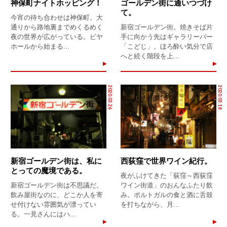
神保町ナイトホッピング！
ゴールデン街に通いつづけ
て。
今宵の待ち合わせは神保町。大
通りから路地裏までめくるめく
新宿ゴールデン街。焼きそば片
夜の世界が広がっている。ビヤ
手に向かう先はギャラリーバー
ホールから始まる...
「こどじ」。ほろ酔い気分で店
へと続く階段を上...
2020.03.26
2020.03.18
新宿ゴールデン街は、私に
西荻窪で世界ワイン紀行。
とっての魔境である。
夜がふけてきた「荻窪～西荻窪
新宿ゴールデン街は不思議だ。
ワイン街道」のおんなふたり飲
飲み屋街なのに、どこか人を寄
み。ポルトガルの食と酒に舌鼓
せ付けない雰囲気が漂ってい
を打ちながら、月...
る。一見さんにはハ...