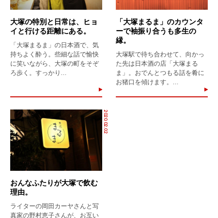
大塚の特別と日常は、ヒョ
「大塚まるま」のカウンタ
イと行ける距離にある。
ーで袖振り合うも多生の
縁。
「大塚まるま」の日本酒で、気
持ちよく酔う。些細な話で愉快
大塚駅で待ち合わせて、向かっ
に笑いながら、大塚の町をそぞ
た先は日本酒の店「大塚まる
ろ歩く。すっかり...
ま」。おでんとつもる話を肴に
お猪口を傾けます。...
2020.02.02
おんなふたりが大塚で飲む
理由。
ライターの岡田カーヤさんと写
真家の野村恵子さんが、お互い