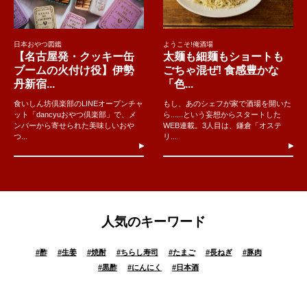
日本おやつ図鑑
ようこそ!俺酒場
【名古屋発・クッキー缶
太麺も細麺もショートも
ブームの火付け役】伊勢
ごちゃ混ぜ! 食感豊かな
丹新宿...
「色...
食いしん坊倶楽部のLINEオープンチャ
もし、あのシェフが家で酒場を開いた
ット「dancyuおやつ倶楽部」で、メ
ら......という妄想からスタートした
ンバーから寄せられた美味しいおや
WEB連載。3人目は、鎌倉「オステ
つ...
リ...
人気のキーワード
#
酢
#
生姜
#
焼酎
#
ちらし寿司
#
たまご
#
長ねぎ
#
豚肉
#
黒酢
#
にんにく
#
日本酒