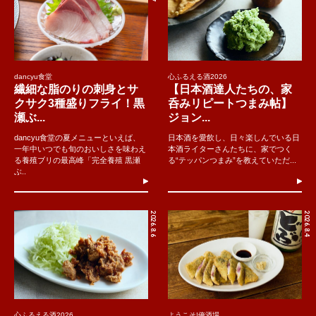
dancyu食堂
心ふるえる酒2026
繊細な脂のりの刺身とサ
【日本酒達人たちの、家
クサク3種盛りフライ！黒
呑みリピートつまみ帖】
瀬ぶ...
ジョン...
dancyu食堂の夏メニューといえば、
日本酒を愛飲し、日々楽しんでいる日
一年中いつでも旬のおいしさを味わえ
本酒ライターさんたちに、家でつく
る養殖ブリの最高峰「完全養殖 黒瀬
る“テッパンつまみ”を教えていただ...
ぶ..
2026.8.6
2026.8.4
心ふるえる酒2026
ようこそ!俺酒場