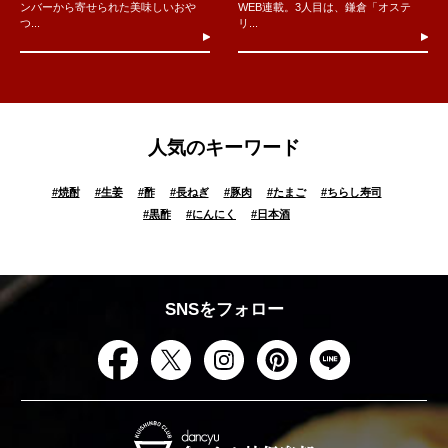
ンバーから寄せられた美味しいおや
WEB連載。3人目は、鎌倉「オステ
つ...
リ...
人気のキーワード
#
焼酎
#
生姜
#
酢
#
長ねぎ
#
豚肉
#
たまご
#
ちらし寿司
#
黒酢
#
にんにく
#
日本酒
SNSをフォロー