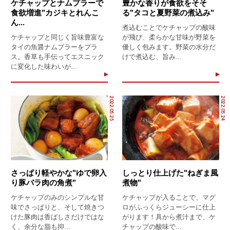
ケチャップとナムプラーで
豊かな香りが食欲をそそ
食欲増進"カジキとれんこ
る"タコと夏野菜の煮込み"
ん...
煮込むことでケチャップの酸味
ケチャップと同じく旨味豊富な
が飛び、柔らかな甘味が野菜を
タイの魚醤ナムプラーをプラ
優しく包みます。野菜の水分だ
ス。香草も手伝ってエスニック
けで煮込む、旨み...
に変化した味わいが...
2022.05.25
2022.05.24
さっぱり軽やかな"ゆで卵入
しっとり仕上げた"ねぎま風
り豚バラ肉の角煮"
煮物"
ケチャップのみのシンプルな甘
ケチャップが入ることで、マグ
味でさっぱりと、そして焼きつ
ロがふっくらジューシーに仕上
けた豚肉は香ばしさだけではな
がります！具から煮汁まで、ケ
く、余分な脂も抑...
チャップの酸味で...