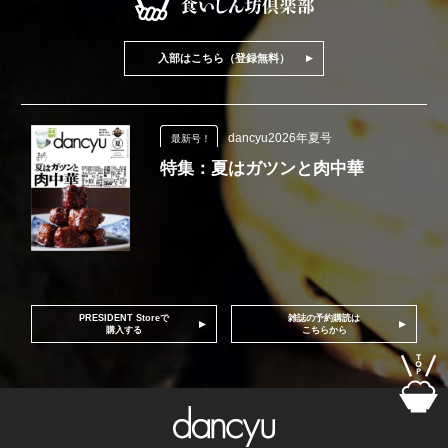
入部はこちら（登録無料）
dancyu2026年夏号
最新号！
特集：夏はガツンと肉中華
PRESIDENT Storeで
雑誌の予約購読は
購入する
こちらから