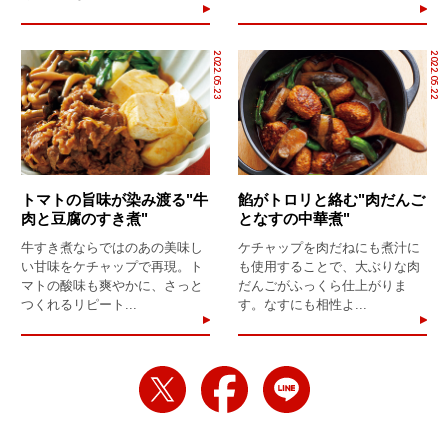
2022.05.23
2022.05.22
トマトの旨味が染み渡る"牛
餡がトロリと絡む"肉だんご
肉と豆腐のすき煮"
となすの中華煮"
牛すき煮ならではのあの美味し
ケチャップを肉だねにも煮汁に
い甘味をケチャップで再現。ト
も使用することで、大ぶりな肉
マトの酸味も爽やかに、さっと
だんごがふっくら仕上がりま
つくれるリピート...
す。なすにも相性よ...