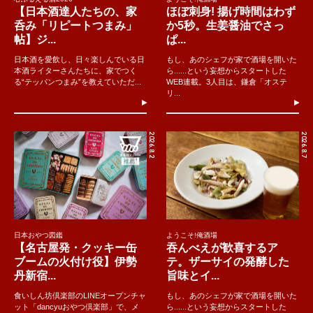
【日本酒達人たちの、家
ほぼ刺身! 揚げ時間はわず
呑み「リピートつまみ」
か5秒。生姜醤油でさっ
帖】ジ...
ぱ...
日本酒を愛飲し、日々楽しんでいる日
もし、あのシェフが家で酒場を開いた
本酒ライターさんたちに、家でつく
ら......という妄想からスタートした
る“テッパンつまみ”を教えていただ...
WEB連載。3人目は、鎌倉「オステ
リ...
2026.8.2
2026.8.7
日本おやつ図鑑
ようこそ!俺酒場
【名古屋発・クッキー缶
吞んべえが歓喜するア
ブームの火付け役】伊勢
テ。ザーサイの発酵した
丹新宿...
旨味とイ...
食いしん坊倶楽部のLINEオープンチャ
もし、あのシェフが家で酒場を開いた
ット「dancyuおやつ倶楽部」で、メ
ら......という妄想からスタートした