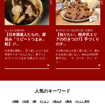
心ふるえる酒2026
私の行きつけ~住む町の旨い店案内~
【日本酒達人たちの、家
【知りたい、軽井沢エリ
呑み「リピートつまみ」
アの行きつけ7】手づくり
帖】ジ...
のチ...
日本酒を愛飲し、日々楽しんでいる日
その町の住人が長く通う店こそ、愛さ
本酒ライターさんたちに、家でつく
れる名店に違いない。dancyu2026年
る“テッパンつまみ”を教えていただ...
夏号では、「ラ・カーサ・ディ・テ
ツ...
人気のキーワード
#
焼酎
#
生姜
#
酢
#
たまご
#
長ねぎ
#
豚肉
#
ちらし寿司