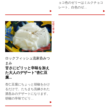
ョコ色のゼリーはミルクチョコ
レート、白色のゼ...
2021.08.04
ロックフィッシュ流家呑みつ
まみ
甘さにピリッと辛味を加え
た大人のデザート"杏仁豆
腐...
杏仁豆腐にちょっと胡椒をかけ
るだけで、たちまち洗練された
酒呑みのデザートになります。
胡椒の辛味でピリ...