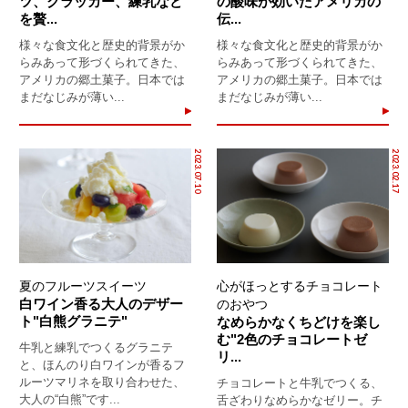
ツ、クラッカー、練乳など
の酸味が効いたアメリカの
を贅...
伝...
様々な食文化と歴史的背景がか
様々な食文化と歴史的背景がか
らみあって形づくられてきた、
らみあって形づくられてきた、
アメリカの郷土菓子。日本では
アメリカの郷土菓子。日本では
まだなじみが薄い...
まだなじみが薄い...
2023.07.10
2023.02.17
夏のフルーツスイーツ
心がほっとするチョコレート
白ワイン香る大人のデザー
のおやつ
ト"白熊グラニテ"
なめらかなくちどけを楽し
む"2色のチョコレートゼ
牛乳と練乳でつくるグラニテ
リ...
と、ほんのり白ワインが香るフ
ルーツマリネを取り合わせた、
チョコレートと牛乳でつくる、
大人の“白熊”です...
舌ざわりなめらかなゼリー。チ