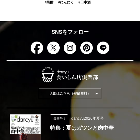
#
黒酢
#
にんにく
#
日本酒
SNSをフォロー
入部はこちら（登録無料）
dancyu2026年夏号
最新号！
特集：夏はガツンと肉中華