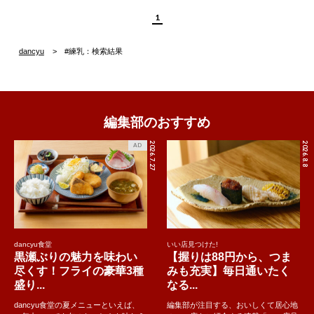
1
dancyu
#練乳：検索結果
編集部のおすすめ
2026.7.27
2026.8.8
AD
dancyu食堂
いい店見つけた!
黒瀬ぶりの魅力を味わい
【握りは88円から、つま
尽くす！フライの豪華3種
みも充実】毎日通いたく
盛り...
なる...
dancyu食堂の夏メニューといえば、
編集部が注目する、おいしくて居心地