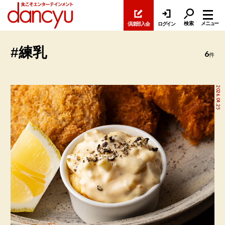
検索
メニュー
倶楽部入会
ログイン
#練乳
6
件
2026.04.25