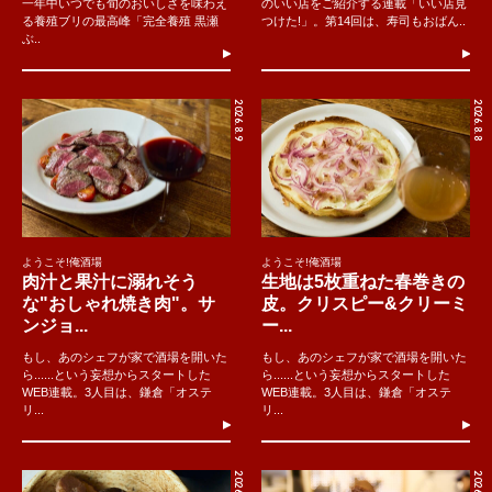
一年中いつでも旬のおいしさを味わえ
のいい店をご紹介する連載「いい店見
る養殖ブリの最高峰「完全養殖 黒瀬
つけた!」。第14回は、寿司もおばん..
ぶ..
2026.8.9
2026.8.8
ようこそ!俺酒場
ようこそ!俺酒場
肉汁と果汁に溺れそう
生地は5枚重ねた春巻きの
な"おしゃれ焼き肉"。サ
皮。クリスピー&クリーミ
ンジョ...
ー...
もし、あのシェフが家で酒場を開いた
もし、あのシェフが家で酒場を開いた
ら......という妄想からスタートした
ら......という妄想からスタートした
WEB連載。3人目は、鎌倉「オステ
WEB連載。3人目は、鎌倉「オステ
リ...
リ...
2026.8.7
2026.8.8