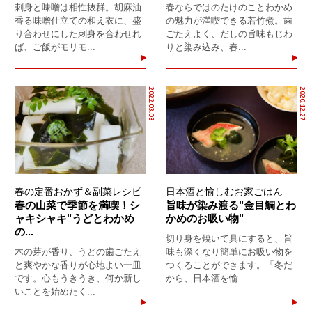
刺身と味噌は相性抜群。胡麻油
春ならではのたけのことわかめ
香る味噌仕立ての和え衣に、盛
の魅力が満喫できる若竹煮。歯
り合わせにした刺身を合わせれ
ごたえよく、だしの旨味もじわ
ば、ご飯がモリモ...
りと染み込み、春...
2022.03.08
2020.12.27
春の定番おかず＆副菜レシピ
日本酒と愉しむお家ごはん
春の山菜で季節を満喫！シ
旨味が染み渡る"金目鯛とわ
ャキシャキ"うどとわかめ
かめのお吸い物"
の...
切り身を焼いて具にすると、旨
木の芽が香り、うどの歯ごたえ
味も深くなり簡単にお吸い物を
と爽やかな香りが心地よい一皿
つくることができます。「冬だ
です。心もうきうき、何か新し
から、日本酒を愉...
いことを始めたく...