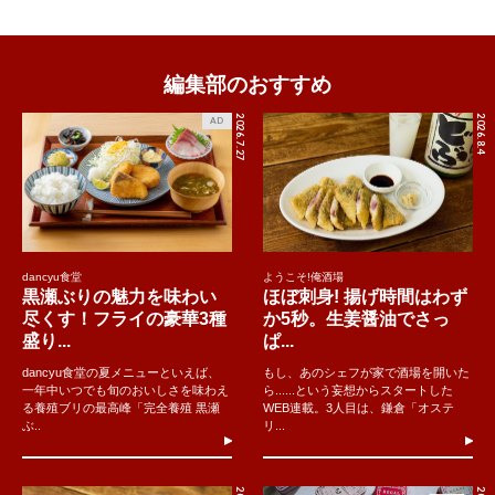
編集部のおすすめ
2026.7.27
2026.8.4
AD
dancyu食堂
ようこそ!俺酒場
黒瀬ぶりの魅力を味わい
ほぼ刺身! 揚げ時間はわず
尽くす！フライの豪華3種
か5秒。生姜醤油でさっ
盛り...
ぱ...
dancyu食堂の夏メニューといえば、
もし、あのシェフが家で酒場を開いた
一年中いつでも旬のおいしさを味わえ
ら......という妄想からスタートした
る養殖ブリの最高峰「完全養殖 黒瀬
WEB連載。3人目は、鎌倉「オステ
ぶ..
リ...