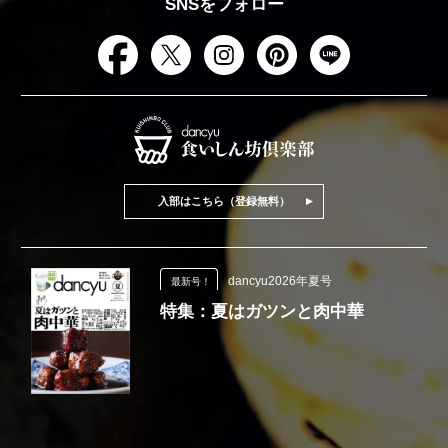
SNSをフォロー
入部はこちら（登録無料）
dancyu2026年夏号
最新号！
特集：夏はガツンと肉中華