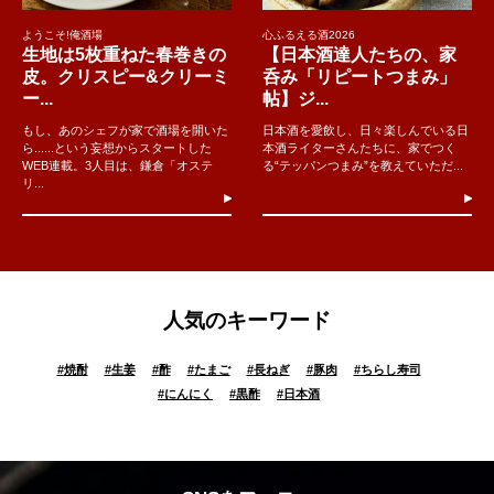
ようこそ!俺酒場
心ふるえる酒2026
生地は5枚重ねた春巻きの
【日本酒達人たちの、家
皮。クリスピー&クリーミ
呑み「リピートつまみ」
ー...
帖】ジ...
もし、あのシェフが家で酒場を開いた
日本酒を愛飲し、日々楽しんでいる日
ら......という妄想からスタートした
本酒ライターさんたちに、家でつく
WEB連載。3人目は、鎌倉「オステ
る“テッパンつまみ”を教えていただ...
リ...
人気のキーワード
#
焼酎
#
生姜
#
酢
#
たまご
#
長ねぎ
#
豚肉
#
ちらし寿司
#
にんにく
#
黒酢
#
日本酒