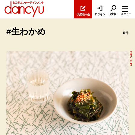
検索
メニュー
倶楽部入会
ログイン
#生わかめ
6
件
2025.04.19