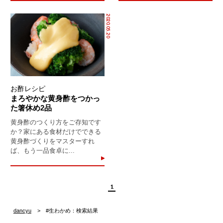
2020.05.20
お酢レシピ
まろやかな黄身酢をつかっ
た箸休め2品
黄身酢のつくり方をご存知です
か？家にある食材だけでできる
黄身酢づくりをマスターすれ
ば、もう一品食卓に...
1
dancyu
#生わかめ：検索結果