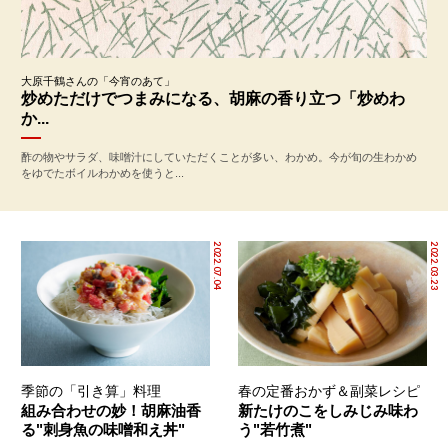
大原千鶴さんの「今宵のあて」
炒めただけでつまみになる、胡麻の香り立つ「炒めわ
か...
酢の物やサラダ、味噌汁にしていただくことが多い、わかめ。今が旬の生わかめ
をゆでたボイルわかめを使うと...
2022.07.04
2022.03.23
季節の「引き算」料理
春の定番おかず＆副菜レシピ
組み合わせの妙！胡麻油香
新たけのこをしみじみ味わ
る"刺身魚の味噌和え丼"
う"若竹煮"