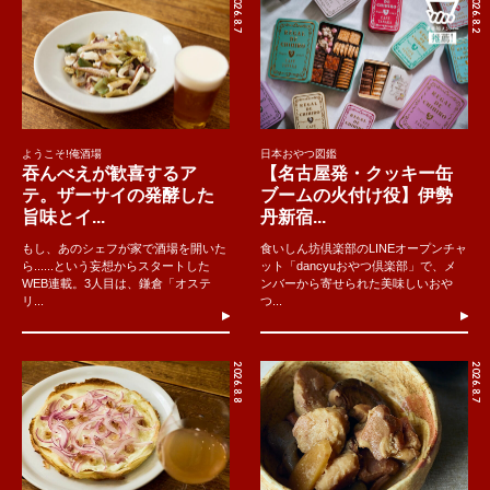
2026.8.7
2026.8.2
ようこそ!俺酒場
日本おやつ図鑑
吞んべえが歓喜するア
【名古屋発・クッキー缶
テ。ザーサイの発酵した
ブームの火付け役】伊勢
旨味とイ...
丹新宿...
もし、あのシェフが家で酒場を開いた
食いしん坊倶楽部のLINEオープンチャ
ら......という妄想からスタートした
ット「dancyuおやつ倶楽部」で、メ
WEB連載。3人目は、鎌倉「オステ
ンバーから寄せられた美味しいおや
リ...
つ...
2026.8.8
2026.8.7