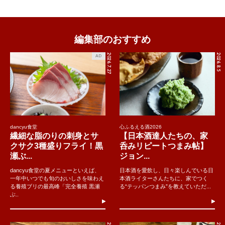
編集部のおすすめ
2026.7.27
2026.8.5
AD
dancyu食堂
心ふるえる酒2026
繊細な脂のりの刺身とサ
【日本酒達人たちの、家
クサク3種盛りフライ！黒
呑みリピートつまみ帖】
瀬ぶ...
ジョン...
dancyu食堂の夏メニューといえば、
日本酒を愛飲し、日々楽しんでいる日
一年中いつでも旬のおいしさを味わえ
本酒ライターさんたちに、家でつく
る養殖ブリの最高峰「完全養殖 黒瀬
る“テッパンつまみ”を教えていただ...
ぶ..