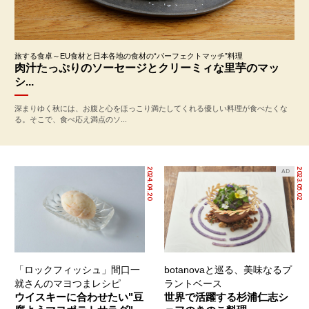
旅する食卓～EU食材と日本各地の食材の“パーフェクトマッチ”料理
肉汁たっぷりのソーセージとクリーミィな里芋のマッ
シ...
深まりゆく秋には、お腹と心をほっこり満たしてくれる優しい料理が食べたくな
る。そこで、食べ応え満点のソ...
2024.04.20
2023.05.02
AD
「ロックフィッシュ」間口一
botanovaと巡る、美味なるプ
就さんのマヨつまレシピ
ラントベース
ウイスキーに合わせたい"豆
世界で活躍する杉浦仁志シ