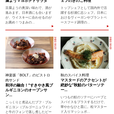
腐ようマヨポテトサラダ"
ェフのきのこ料理
豆腐ようの奥深い味わで、酒が
トップシェフとして国内外で活
進みます。日本酒にも合います
躍する杉浦仁志シェフ。日本に
が、ウイスキーに合わせるのが
おけるヴィーガンやプラントベ
お薦め！つまみの...
ースフード調理の...
2022.10.23
2022.10.03
神楽坂「BOLT」のビストロ
秋のスパイス料理
マスタードのアクセントが
肉サンド
絶妙な"秋鮭のバターソテ
和洋の融合！"すきやき風ブ
ー...
ルギニヨンのオープンサ
ン...
いつもの鮭のソテーにハーブと
スパイスをプラスするだけで、
こっくりと煮込んだブフ・ブル
華やかなひと皿に。粒マスター
ギニヨン（ブルゴーニュワイン
ド入りマッシュポ...
と牛のフォンで蒸し煮したビー