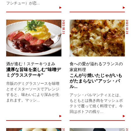
フシチュー）が恋...
2022.08.31
2022.03.28
酒が進む！ステーキつまみ
食への愛が溢れるフランスの
濃厚な旨味を楽しむ"味噌デ
家庭料理
ミグラスステーキ"
こんがり焼いたじゃがいも
がたまらない"アッシ・パ
市販のデミグラスソースを味噌
ル...
とオイスターソースでアレンジ
すると、味わいにより深みが生
アッシ・パルマンティエとは、
まれます。マッシ...
もともとは挽き肉をマッシュポ
テトで覆って焼く料理です。今
回はポトフの残り...