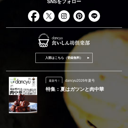
SNSをフォロー
入部はこちら（登録無料）
dancyu2026年夏号
最新号！
特集：夏はガツンと肉中華