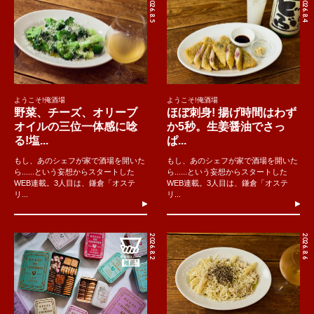
2026.8.5
2026.8.4
ようこそ!俺酒場
ようこそ!俺酒場
野菜、チーズ、オリーブ
ほぼ刺身! 揚げ時間はわず
オイルの三位一体感に唸
か5秒。生姜醤油でさっ
る!塩...
ぱ...
もし、あのシェフが家で酒場を開いた
もし、あのシェフが家で酒場を開いた
ら......という妄想からスタートした
ら......という妄想からスタートした
WEB連載。3人目は、鎌倉「オステ
WEB連載。3人目は、鎌倉「オステ
リ...
リ...
2026.8.2
2026.8.6