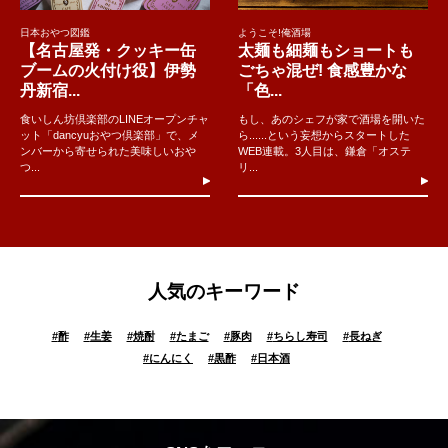
日本おやつ図鑑
ようこそ!俺酒場
【名古屋発・クッキー缶
太麺も細麺もショートも
ブームの火付け役】伊勢
ごちゃ混ぜ! 食感豊かな
丹新宿...
「色...
食いしん坊倶楽部のLINEオープンチャ
もし、あのシェフが家で酒場を開いた
ット「dancyuおやつ倶楽部」で、メ
ら......という妄想からスタートした
ンバーから寄せられた美味しいおや
WEB連載。3人目は、鎌倉「オステ
つ...
リ...
人気のキーワード
#
酢
#
生姜
#
焼酎
#
たまご
#
豚肉
#
ちらし寿司
#
長ねぎ
#
にんにく
#
黒酢
#
日本酒