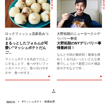
2021.07.25
2020.07.12
ロックフィッシュ流家呑みつ
大野拓朗のニューヨーク☆デ
まみ
リバリー事情
まるっとしたフォルムが可
大野拓朗のNYデリバリー事
愛い"マッシュポテトだん
情最終回！
ご...
なんと今回が最終回！最後を締
マッシュポテトを丸めてだんご
めくくるのはいったいどんな食
にすることで、食べやすいフィ
事でしょうか？新型コロナ感染
ンガーフードに。取り分けやす
症やデモなどで外...
さや、食べやすさ...
1
dancyu
#マッシュポテト：検索結果