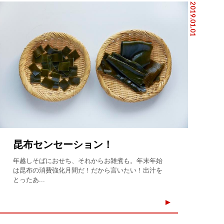
2019.01.01
昆布センセーション！
年越しそばにおせち、それからお雑煮も。年末年始
は昆布の消費強化月間だ！だから言いたい！出汁を
とったあ...