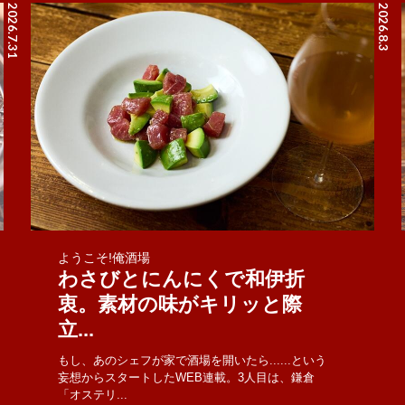
2026.7.31
2026.8.3
ようこそ!俺酒場
わさびとにんにくで和伊折
衷。素材の味がキリッと際
立...
もし、あのシェフが家で酒場を開いたら......という
妄想からスタートしたWEB連載。3人目は、鎌倉
「オステリ...