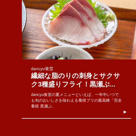
dancyu食堂
繊細な脂のりの刺身とサクサ
ク3種盛りフライ！黒瀬ぶ...
dancyu食堂の夏メニューといえば、一年中いつで
も旬のおいしさを味わえる養殖ブリの最高峰「完全
養殖 黒瀬ぶ..