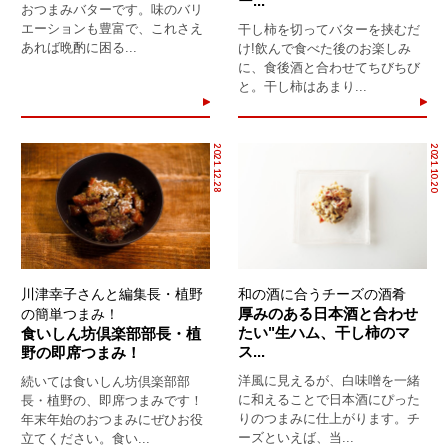
ー...
おつまみバターです。味のバリ
エーションも豊富で、これさえ
干し柿を切ってバターを挟むだ
あれば晩酌に困る...
け!飲んで食べた後のお楽しみ
に、食後酒と合わせてちびちび
と。干し柿はあまり...
2021.12.28
2021.10.20
川津幸子さんと編集長・植野
和の酒に合うチーズの酒肴
厚みのある日本酒と合わせ
の簡単つまみ！
たい"生ハム、干し柿のマ
食いしん坊倶楽部部長・植
ス...
野の即席つまみ！
洋風に見えるが、白味噌を一緒
続いては食いしん坊倶楽部部
に和えることで日本酒にぴった
長・植野の、即席つまみです！
りのつまみに仕上がります。チ
年末年始のおつまみにぜひお役
ーズといえば、当...
立てください。食い...