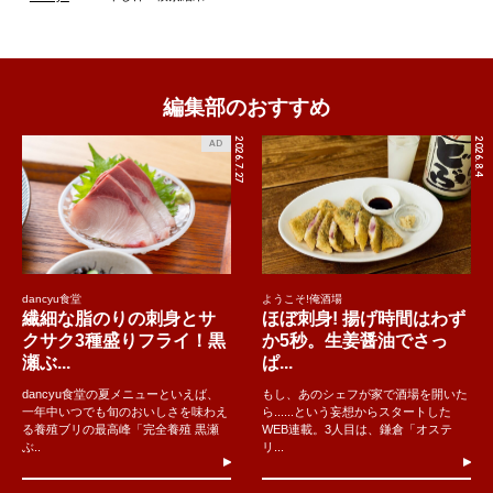
編集部のおすすめ
2026.7.27
2026.8.4
AD
dancyu食堂
ようこそ!俺酒場
繊細な脂のりの刺身とサ
ほぼ刺身! 揚げ時間はわず
クサク3種盛りフライ！黒
か5秒。生姜醤油でさっ
瀬ぶ...
ぱ...
dancyu食堂の夏メニューといえば、
もし、あのシェフが家で酒場を開いた
一年中いつでも旬のおいしさを味わえ
ら......という妄想からスタートした
る養殖ブリの最高峰「完全養殖 黒瀬
WEB連載。3人目は、鎌倉「オステ
ぶ..
リ...