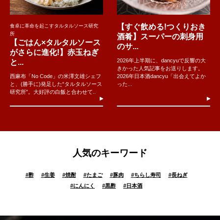
【すぐ飲める!つくりおき
食卓に革命を起こすタルタルソース研究
所
酒肴】スーパーの刺身用
【ごはん×タルタルソース
のサ...
がさらに進化!】赤玉ねぎ
2026年上半期に、dancyuで反響の大
と...
きかった人気記事をお送りします。
西麻布「No Code」の米澤文雄シェフ
2026年日本酒dancyu「出会えてよか
と、(勝手に)発足した“タルタルソース
った...
研究所”。大好評の白飯と合わせて..
人気のキーワード
#
酢
#
生姜
#
焼酎
#
たまご
#
豚肉
#
ちらし寿司
#
長ねぎ
#
にんにく
#
黒酢
#
日本酒