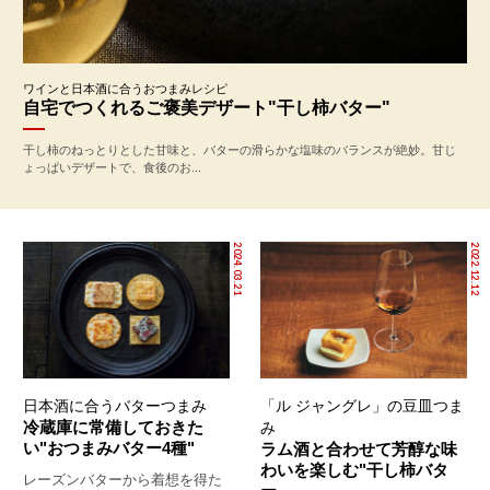
ワインと日本酒に合うおつまみレシピ
自宅でつくれるご褒美デザート"干し柿バター"
干し柿のねっとりとした甘味と、バターの滑らかな塩味のバランスが絶妙。甘じ
ょっぱいデザートで、食後のお...
2024.03.21
2022.12.12
日本酒に合うバターつまみ
「ル ジャングレ」の豆皿つま
冷蔵庫に常備しておきた
み
い"おつまみバター4種"
ラム酒と合わせて芳醇な味
わいを楽しむ"干し柿バタ
レーズンバターから着想を得た