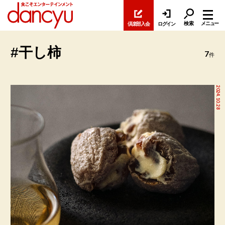
検索
メニュー
倶楽部入会
ログイン
#干し柿
7
件
2024.10.28