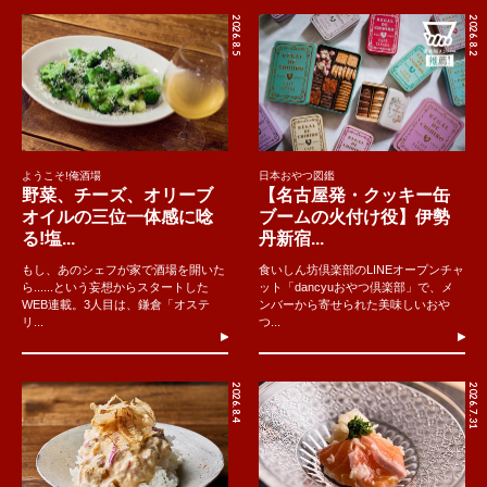
2026.8.5
2026.8.2
ようこそ!俺酒場
日本おやつ図鑑
野菜、チーズ、オリーブ
【名古屋発・クッキー缶
オイルの三位一体感に唸
ブームの火付け役】伊勢
る!塩...
丹新宿...
もし、あのシェフが家で酒場を開いた
食いしん坊倶楽部のLINEオープンチャ
ら......という妄想からスタートした
ット「dancyuおやつ倶楽部」で、メ
WEB連載。3人目は、鎌倉「オステ
ンバーから寄せられた美味しいおや
リ...
つ...
2026.8.4
2026.7.31