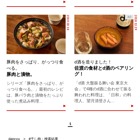
2019.03.18
2018.12.29
AD
豚肉をさっぱり、がっつり食
d酒を造りました！
佐渡の食材とd酒のペアリン
べる。
グ！
豚肉と漬物。
「d酒 大盤振る舞い会 東京大
シリーズ「豚肉をさっぱり、が
会」で4種のd酒に合わせて振る
っつり食べる。」最初のレシピ
舞われた料理は、「日和」の料
は、豚バラ肉と漬物をたっぷり
理人、望月清登さん...
使った煮込み料理...
1
dancyu
#干し柿：検索結果