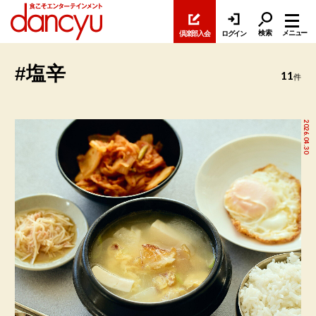
検索
メニュー
倶楽部入会
ログイン
#塩辛
11
件
2026.04.30