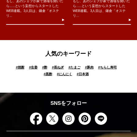
もし、あのシェフが家で酒場を開いた
もし、あのシェフが家で酒場を開いた
ら......という妄想からスタートした
ら......という妄想からスタートした
WEB連載。3人目は、鎌倉「オステ
WEB連載。3人目は、鎌倉「オステ
リ...
リ...
人気のキーワード
#
焼酎
#
生姜
#
酢
#
長ねぎ
#
たまご
#
豚肉
#
ちらし寿司
#
黒酢
#
にんにく
#
日本酒
SNSをフォロー