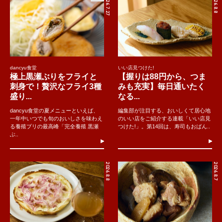
2026.7.27
2026.8.8
dancyu食堂
いい店見つけた!
極上黒瀬ぶりをフライと
【握りは88円から、つま
刺身で！贅沢なフライ3種
みも充実】毎日通いたく
盛り...
なる...
dancyu食堂の夏メニューといえば、
編集部が注目する、おいしくて居心地
一年中いつでも旬のおいしさを味わえ
のいい店をご紹介する連載「いい店見
る養殖ブリの最高峰「完全養殖 黒瀬
つけた!」。第14回は、寿司もおばん..
ぶ..
2026.8.8
2026.8.7