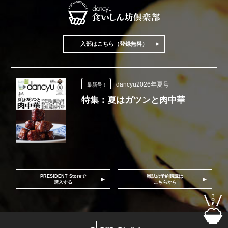
入部はこちら（登録無料）
dancyu2026年夏号
最新号！
特集：夏はガツンと肉中華
PRESIDENT Storeで
雑誌の予約購読は
購入する
こちらから