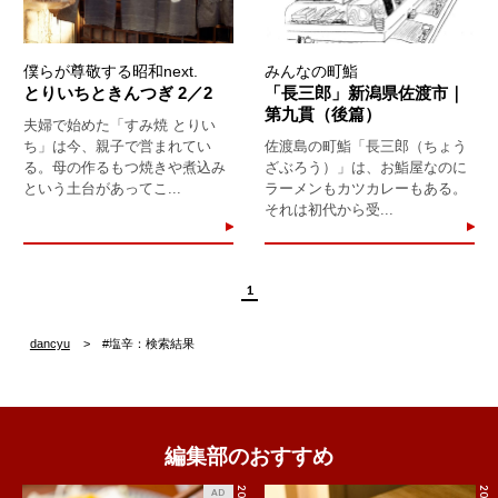
僕らが尊敬する昭和next.
みんなの町鮨
とりいちときんつぎ 2／2
「長三郎」新潟県佐渡市｜
第九貫（後篇）
夫婦で始めた「すみ焼 とりい
ち」は今、親子で営まれてい
佐渡島の町鮨「長三郎（ちょう
る。母の作るもつ焼きや煮込み
ざぶろう）」は、お鮨屋なのに
という土台があってこ...
ラーメンもカツカレーもある。
それは初代から受...
1
dancyu
#塩辛：検索結果
編集部のおすすめ
AD