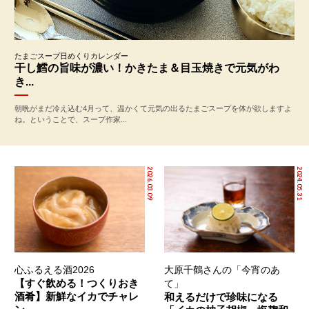
たまごスープ日めくりカレンダー
干し鱈の旨味が濃い！かきたま＆目玉焼きで元気がわ
き...
朝晩がまだ冷え込む4月って、温かくて元気の出るたまごスープを体が欲しますよ
ね。ということで、スープ作家...
2026.03.09
2024.05.31
心ふるえる酒2026
大原千鶴さんの「今宵のあ
【すぐ飲める！つくりおき
て」
酒肴】新鮮なイカでチャレ
和えるだけで珍味になる