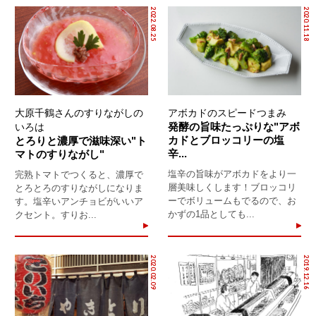
2022.08.25
2020.11.18
大原千鶴さんのすりながしの
アボカドのスピードつまみ
発酵の旨味たっぷりな"アボ
いろは
カドとブロッコリーの塩
とろりと濃厚で滋味深い"ト
辛...
マトのすりながし"
塩辛の旨味がアボカドをより一
完熟トマトでつくると、濃厚で
層美味しくします！ブロッコリ
とろとろのすりながしになりま
ーでボリュームもでるので、お
す。塩辛いアンチョビがいいア
かずの1品としても...
クセント。すりお...
2020.02.09
2019.12.16