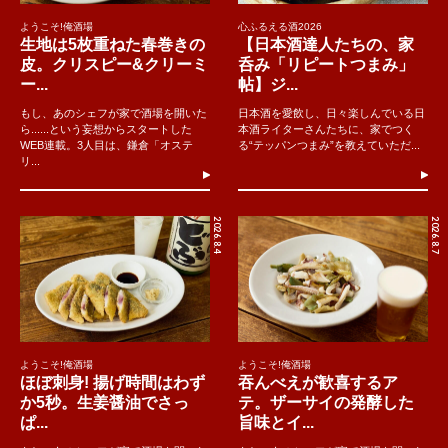
ようこそ!俺酒場
心ふるえる酒2026
生地は5枚重ねた春巻きの
【日本酒達人たちの、家
皮。クリスピー&クリーミ
呑み「リピートつまみ」
ー...
帖】ジ...
もし、あのシェフが家で酒場を開いた
日本酒を愛飲し、日々楽しんでいる日
ら......という妄想からスタートした
本酒ライターさんたちに、家でつく
WEB連載。3人目は、鎌倉「オステ
る“テッパンつまみ”を教えていただ...
リ...
2026.8.4
2026.8.7
ようこそ!俺酒場
ようこそ!俺酒場
ほぼ刺身! 揚げ時間はわず
吞んべえが歓喜するア
か5秒。生姜醤油でさっ
テ。ザーサイの発酵した
ぱ...
旨味とイ...