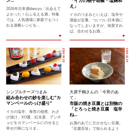
ン...
「イカの柚子胡椒・塩麹和
え」
2026年日本酒dancyu「出会えて
よかった！心ふるえる酒」特集
イカのつまみといえば、塩辛や
では、人気酒場に家庭でもつく
酒盗が定番。ついつい日本酒に
れる酒肴レシピを...
なってしまいますが、味変すれ
ば、合わせるお酒...
2024.04.30
2024.02.29
シンプルチーズつまみ
大原千鶴さんの「今宵のあ
組み合わせの妙を楽しむ"カ
て」
マンベールのっけ盛り"
市販の焼き豆腐とは別物の
「とろっと焼き豆腐 塩辛
イカの塩辛、海苔の佃煮、わさ
ね...
び漬け、XO醤、紅生姜、アンチ
ョビをカマンベールにのせると
お酒のあてに欠かせない豆腐。
幸せの味になりま...
『豆腐百珍』で知られるよう