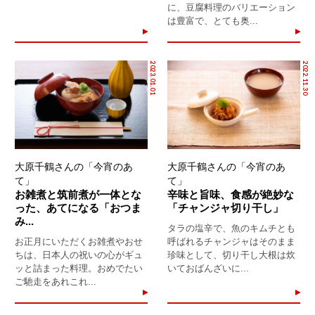
に、豆腐料理のバリエーション
は豊富で、とても奥...
2023.01.01
2022.11.30
大原千鶴さんの「今宵のあ
大原千鶴さんの「今宵のあ
て」
て」
お雑煮と筑前煮が一体とな
辛味と旨味、食感が絶妙な
った、あてになる「おつま
「チャンジャ切り干し」
み...
タラの塩辛で、魚のキムチとも
お正月にいただくお雑煮やおせ
呼ばれるチャンジャはそのまま
ちは、日本人の祝いの心がギュ
珍味として、切り干し大根は炊
ッと詰まった料理。おめでたい
いておばんざいに...
ご馳走をあれこれ...