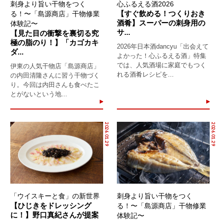
刺身より旨い干物をつく
心ふるえる酒2026
【すぐ飲める！つくりおき
る！〜「島源商店」干物修業
酒肴】スーパーの刺身用の
体験記〜
サ...
【見た目の衝撃を裏切る究
極の脂のり！】「カゴカキ
2026年日本酒dancyu「出会えて
ダ...
よかった！心ふるえる酒」特集
では、人気酒場に家庭でもつく
伊東の人気干物店「島源商店」
れる酒肴レシピを...
の内田清隆さんに習う干物づく
り。今回は内田さんも食べたこ
とがないという地...
2026.01.29
2026.01.29
「ウイスキーと食」の新世界
刺身より旨い干物をつく
【ひじきをドレッシング
る！〜「島源商店」干物修業
に！】野口真紀さんが提案
体験記〜