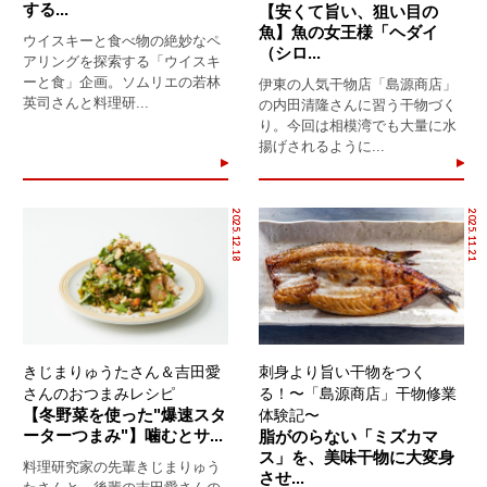
する...
【安くて旨い、狙い目の
魚】魚の女王様「ヘダイ
ウイスキーと食べ物の絶妙なペ
（シロ...
アリングを探索する「ウイスキ
ーと食」企画。ソムリエの若林
伊東の人気干物店「島源商店」
英司さんと料理研...
の内田清隆さんに習う干物づく
り。今回は相模湾でも大量に水
揚げされるように...
2025.12.18
2025.11.21
きじまりゅうたさん＆吉田愛
刺身より旨い干物をつく
さんのおつまみレシピ
る！〜「島源商店」干物修業
【冬野菜を使った"爆速スタ
体験記〜
ーターつまみ"】噛むとサ...
脂がのらない「ミズカマ
ス」を、美味干物に大変身
料理研究家の先輩きじまりゅう
させ...