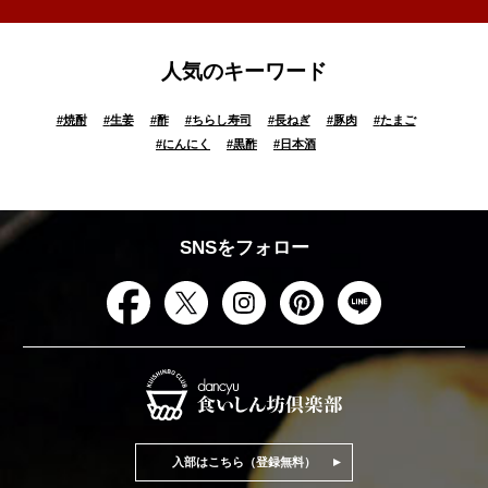
人気のキーワード
#
焼酎
#
生姜
#
酢
#
ちらし寿司
#
長ねぎ
#
豚肉
#
たまご
#
にんにく
#
黒酢
#
日本酒
SNSをフォロー
入部はこちら（登録無料）