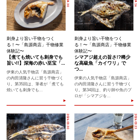
刺身より旨い干物をつく
刺身より旨い干物をつく
る！〜「島源商店」干物修業
る！〜「島源商店」干物修業
体験記〜
体験記〜
【煮ても焼いても刺身でも
シマアジ超えの旨さ!?稀少
旨い!!】深海の赤い至宝「...
な高級魚「カイワリ」で
つ...
伊東の人気干物店「島源商店」
の内田清隆さんに習う干物づく
伊東の人気干物店「島源商店」
り。第35回は、筆者が「煮ても
の内田清隆さんに習う干物づく
焼いても刺身でも...
り。第34回は、釣り師や魚のプ
ロが「シマアジを...
2026.03.30
2026.03.23