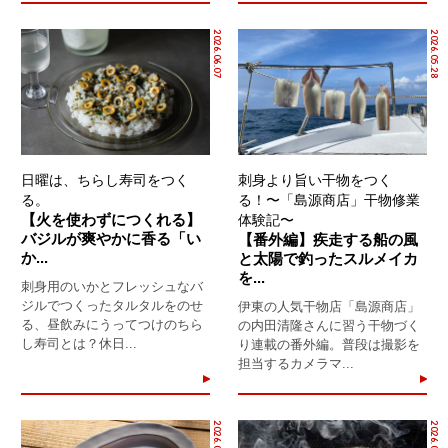
2026.06.07
2026.05.28
日曜は、ちらし寿司をつく
刺身より旨い干物をつく
る。
る！〜「島源商店」干物修業
【火を使わずにつくれる】
体験記〜
バジルが爽やかに香る「い
【番外編】疾走する船の風
か...
と太陽で釣ったスルメイカ
を...
刺身用のいかとフレッシュなバ
ジルでつくったタルタルをのせ
伊東の人気干物店「島源商店」
る、昼飲みにうってつけのちら
の内田清隆さんに習う干物づく
し寿司とは？休日...
り連載の番外編。普段は撮影を
担当するカメラマ...
2026.04.30
2026.04.16