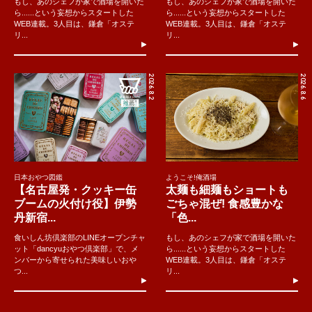
もし、あのシェフが家で酒場を開いた
もし、あのシェフが家で酒場を開いた
ら......という妄想からスタートした
ら......という妄想からスタートした
WEB連載。3人目は、鎌倉「オステ
WEB連載。3人目は、鎌倉「オステ
リ...
リ...
2026.8.2
2026.8.6
日本おやつ図鑑
ようこそ!俺酒場
【名古屋発・クッキー缶
太麺も細麺もショートも
ブームの火付け役】伊勢
ごちゃ混ぜ! 食感豊かな
丹新宿...
「色...
食いしん坊倶楽部のLINEオープンチャ
もし、あのシェフが家で酒場を開いた
ット「dancyuおやつ倶楽部」で、メ
ら......という妄想からスタートした
ンバーから寄せられた美味しいおや
WEB連載。3人目は、鎌倉「オステ
つ...
リ...