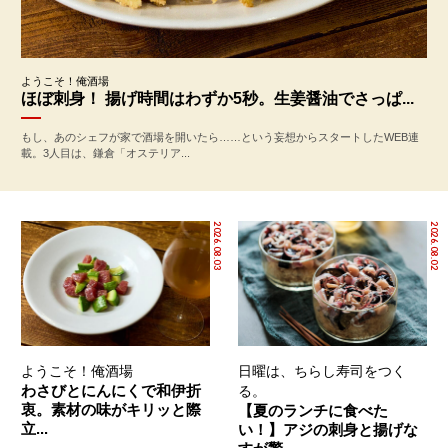
ようこそ！俺酒場
ほぼ刺身！ 揚げ時間はわずか5秒。生姜醤油でさっぱ...
もし、あのシェフが家で酒場を開いたら……という妄想からスタートしたWEB連
載。3人目は、鎌倉「オステリア...
2026.08.03
2026.08.02
ようこそ！俺酒場
日曜は、ちらし寿司をつく
わさびとにんにくで和伊折
る。
衷。素材の味がキリッと際
【夏のランチに食べた
立...
い！】アジの刺身と揚げな