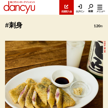
検索
メニュー
倶楽部入会
ログイン
#刺身
120
件
2026.08.04