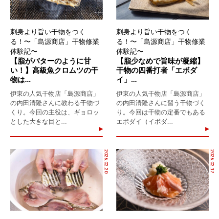
刺身より旨い干物をつく
刺身より旨い干物をつく
る！〜「島源商店」干物修業
る！〜「島源商店」干物修業
体験記〜
体験記〜
【脂がバターのように甘
【脂少なめで旨味が凝縮】
い！】高級魚クロムツの干
干物の四番打者「エボダ
物は...
イ」...
伊東の人気干物店「島源商店」
伊東の人気干物店「島源商店」
の内田清隆さんに教わる干物づ
の内田清隆さんに習う干物づく
くり。今回の主役は、ギョロッ
り。今回は干物の定番でもある
とした大きな目と...
エボダイ（イボダ...
2026.02.20
2026.02.17