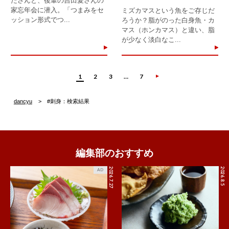
たさんと、後輩の吉田愛さんの
家忘年会に潜入。「つまみをセ
ミズカマスという魚をご存じだ
ッション形式でつ...
ろうか？脂がのった白身魚・カ
マス（ホンカマス）と違い、脂
が少なく淡白なこ...
1
2
3
…
7
dancyu
#刺身：検索結果
編集部のおすすめ
2026.7.27
2026.8.5
AD