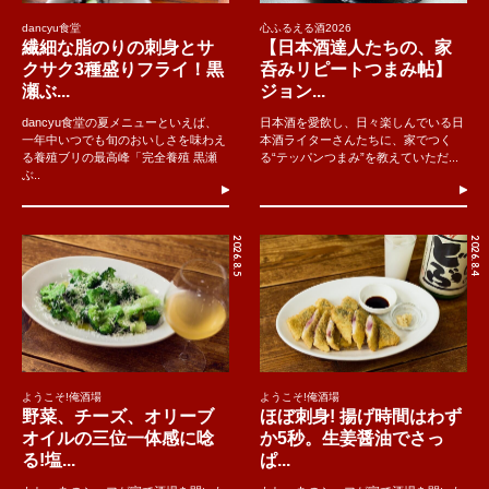
dancyu食堂
心ふるえる酒2026
繊細な脂のりの刺身とサ
【日本酒達人たちの、家
クサク3種盛りフライ！黒
呑みリピートつまみ帖】
瀬ぶ...
ジョン...
dancyu食堂の夏メニューといえば、
日本酒を愛飲し、日々楽しんでいる日
一年中いつでも旬のおいしさを味わえ
本酒ライターさんたちに、家でつく
る養殖ブリの最高峰「完全養殖 黒瀬
る“テッパンつまみ”を教えていただ...
ぶ..
2026.8.5
2026.8.4
ようこそ!俺酒場
ようこそ!俺酒場
野菜、チーズ、オリーブ
ほぼ刺身! 揚げ時間はわず
オイルの三位一体感に唸
か5秒。生姜醤油でさっ
る!塩...
ぱ...