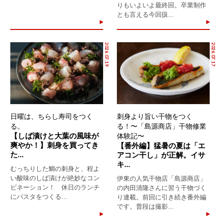
りもいよいよ最終回。卒業制作
とも言える今回扱...
2026.07.19
2026.07.17
日曜は、ちらし寿司をつく
刺身より旨い干物をつく
る。
る！〜「島源商店」干物修業
【しば漬けと大葉の風味が
体験記〜
爽やか！】刺身を買ってき
【番外編】猛暑の夏は「エ
た...
アコン干し」が正解。イサ
キ...
むっちりした鯛の刺身と、程よ
い酸味のしば漬けが絶妙なコン
伊東の人気干物店「島源商店」
ビネーション！ 休日のランチ
の内田清隆さんに習う干物づく
にパスタをつくる...
り連載。前回に引き続き番外編
です。普段は撮影...