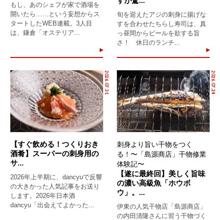
すが驚...
もし、あのシェフが家で酒場を
開いたら……という妄想からス
旬を迎えたアジの刺身に揚げな
タートしたWEB連載。3人目
すを合わせたちらし寿司は、真
は、鎌倉「オステリア...
っ昼間からビールを欲する旨
さ！ 休日のランチ...
2026.07.31
2026.07.24
【すぐ飲める！つくりおき
刺身より旨い干物をつく
酒肴】スーパーの刺身用の
る！〜「島源商店」干物修業
サ...
体験記〜
【遂に最終回】美しく旨味
2026年上半期に、dancyuで反響
の濃い高級魚「ホウボ
の大きかった人気記事をお送り
ウ」。...
します。2026年日本酒
dancyu「出会えてよかった...
伊東の人気干物店「島源商店」
の内田清隆さんに習う干物づく