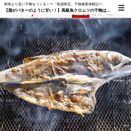
刺身より旨い干物をつくる！〜「島源商店」干物修業体験記〜
【脂がバターのように甘い！】高級魚クロムツの干物は、とろけるような上品な味わいで白飯が止まらない
検索
メニュー
倶楽部入会
ログイン