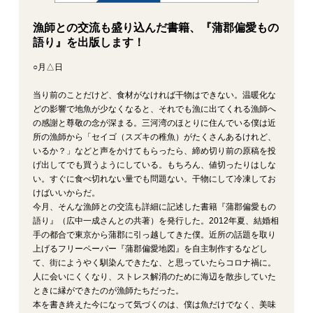
漁師との交流も盛り込んだ書籍、『蒲郡偏愛もの
語り』を出版します！
○月△日
当り前のことだけど、食材がなければ干物はできない。温暖化な
どの影響で地魚が少なくなると、それでも漁に出てくれる漁師へ
の感謝と尊敬の念が深まる。三河湾のほとりに住んでいる僕は近
所の漁師から「セイゴ（スズキの稚魚）がたくさんあるけれど、
いるか？」などと声をかけてもらったら、締め切り前の原稿を投
げ出してでも買うようにしている。もちろん、値切ったりはしな
い。すぐに食べ切れない量でも問題ない。干物にして冷凍してお
けばいいからだ。
今月、そんな漁師との交流も詳細に記述した書籍『蒲郡偏愛もの
語り』（広中一成さんとの共著）を発行した。2012年夏、結婚相
手の都合で東京から蒲郡に引っ越してきた僕。近所の話題を取り
上げるフリーペーパー『蒲郡偏愛地図』を自主制作するなどし
て、街にようやく馴染んできたな、と思っていたらコロナ禍に。
人に会いにくくなり、ストレス解消のために海辺を散歩していた
ときに縁ができたのが漁師たちだった。
本を書き終えた今になって気づくのは、僕は魚だけでなく、美味