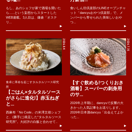
もし、あのシェフが家で酒場を開いた
食いしん坊倶楽部のLINEオープンチャ
ら......という妄想からスタートした
ット「dancyuおやつ倶楽部」で、メ
WEB連載。3人目は、鎌倉「オステ
ンバーから寄せられた美味しいおや
リ...
つ...
2026.8.4
2026.7.31
【すぐ飲める!つくりおき
食卓に革命を起こすタルタルソース研究
所
酒肴】スーパーの刺身用
【ごはん×タルタルソース
のサ...
がさらに進化!】赤玉ねぎ
2026年上半期に、dancyuで反響の大
と...
きかった人気記事をお送りします。
西麻布「No Code」の米澤文雄シェフ
2026年日本酒dancyu「出会えてよか
と、(勝手に)発足した“タルタルソース
った...
研究所”。大好評の白飯と合わせて..