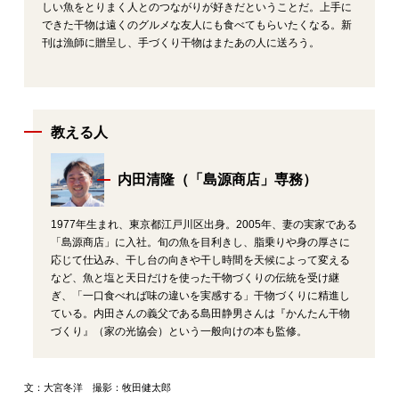
しい魚をとりまく人とのつながりが好きだということだ。上手に
できた干物は遠くのグルメな友人にも食べてもらいたくなる。新
刊は漁師に贈呈し、手づくり干物はまたあの人に送ろう。
教える人
内田清隆（「島源商店」専務）
1977年生まれ、東京都江戸川区出身。2005年、妻の実家である
「島源商店」に入社。旬の魚を目利きし、脂乗りや身の厚さに
応じて仕込み、干し台の向きや干し時間を天候によって変える
など、魚と塩と天日だけを使った干物づくりの伝統を受け継
ぎ、「一口食べれば味の違いを実感する」干物づくりに精進し
ている。内田さんの義父である島田静男さんは『かんたん干物
づくり』（家の光協会）という一般向けの本も監修。
文：大宮冬洋 撮影：牧田健太郎