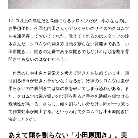
1キロ以上の成魚だと高値になるクロムツだが、小さなものは
お手頃価格。今回も内田さんがアジぐらいのサイズのクロムツ
を冷凍保存しておいてくれた。教えてくれるのはスタッフの鈴
木さんだ。クロムツの開き方は頭を割らない背開きである「小
田原開き」。開きの定番である腹開きでもなければ頭を割る背
開きでもないのはなぜだろう。
「作業のしやすさと見栄えを考えて開き方を決めています」頭
は割るほうが乾きムラが少なくなるが、冷凍のクロムツは腹が
柔らかいので腹開きでは腹の皮を破いてしまう恐れがある。ま
た、クロムツは歯が鋭いので頭を割ると手や包装紙を傷つける
危険性が高まる。さらに、頭を割らない分だけ手間が一つ減っ
て作業効率が向上する。というわけでクロムツは小田原開きに
決定したのだ。
あえて頭を割らない「小田原開き」。美