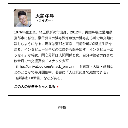
大宮 冬洋
（ライター）
1976年生まれ。埼玉県所沢市出身。2012年、再婚を機に愛知県
蒲郡市に移住。潮干狩りの浜も深海魚漁の港もある町で魚介類に
親しむようになる。現在は蒲郡と東京・門前仲町の2拠点生活を
送る。インタビュー記事なのに自分も顔を出す「インタビューエ
ッセイ」が得意。関心分野は人間関係と食。自分や読者の好きな
飲食店での交流宴会「スナック大宮
（https://omiyatoyo.com/snack_omiya）」を東京・大阪・愛知な
どのどこかで毎月開催中。著書に『人は死ぬまで結婚できる』
（講談社＋α新書）などがある。
この人の記事をもっと見る
#
干物