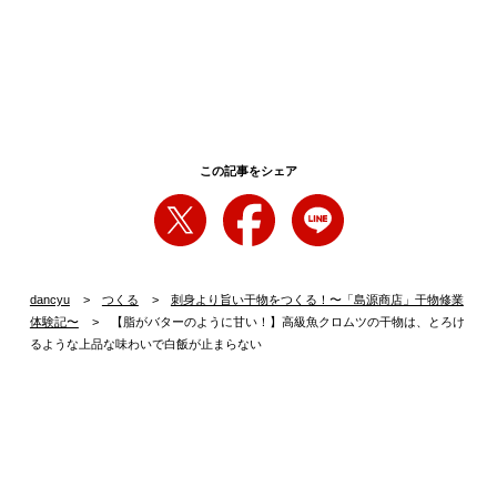
この記事をシェア
dancyu
つくる
刺身より旨い干物をつくる！〜「島源商店」干物修業
体験記〜
【脂がバターのように甘い！】高級魚クロムツの干物は、とろけ
るような上品な味わいで白飯が止まらない