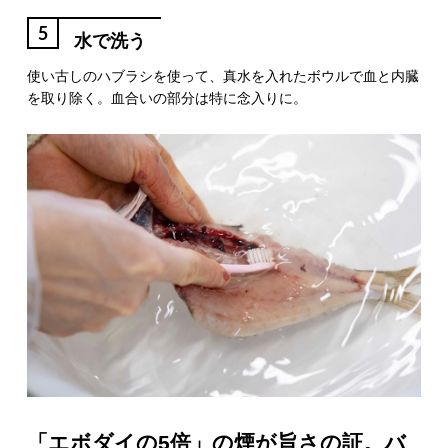
5
水で洗う
使い古しのハブラシを使って、真水を入れたボウルで血と内臓
を取り除く。血合いの部分は特に念入りに。
「エボダイの5倍」の煙が旨さの証。バ