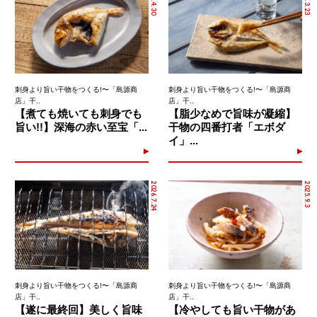
2026.4.30
2026.3.23
刺身より旨い干物をつくる!〜「島源商
刺身より旨い干物をつくる!〜「島源商
店」干..
店」干..
【煮ても焼いても刺身でも
【脂少なめで旨味が凝縮】
旨い!!】深海の赤い至宝「...
干物の四番打者「エボダ
イ」...
2026.7.24
2025.9.3
刺身より旨い干物をつくる!〜「島源商
刺身より旨い干物をつくる!〜「島源商
店」干..
店」干..
【遂に最終回】美しく旨味
【冷やしても旨い干物があ