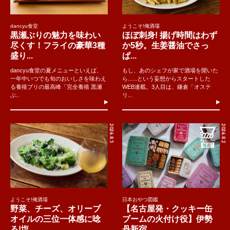
dancyu食堂
ようこそ!俺酒場
黒瀬ぶりの魅力を味わい
ほぼ刺身! 揚げ時間はわず
尽くす！フライの豪華3種
か5秒。生姜醤油でさっ
盛り...
ぱ...
dancyu食堂の夏メニューといえば、
もし、あのシェフが家で酒場を開いた
一年中いつでも旬のおいしさを味わえ
ら......という妄想からスタートした
る養殖ブリの最高峰「完全養殖 黒瀬
WEB連載。3人目は、鎌倉「オステ
ぶ..
リ...
2026.8.5
2026.8.2
ようこそ!俺酒場
日本おやつ図鑑
野菜、チーズ、オリーブ
【名古屋発・クッキー缶
オイルの三位一体感に唸
ブームの火付け役】伊勢
る!塩...
丹新宿...