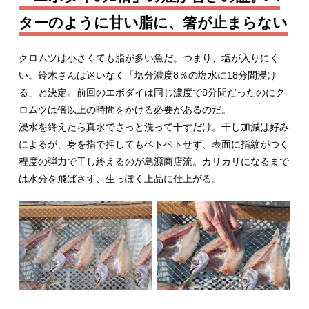
ターのように甘い脂に、箸が止まらない
クロムツは小さくても脂が多い魚だ。つまり、塩が入りにく
い。鈴木さんは迷いなく「塩分濃度8％の塩水に18分間浸け
る」と決定。前回のエボダイは同じ濃度で8分間だったのにク
ロムツは倍以上の時間をかける必要があるのだ。
浸水を終えたら真水でさっと洗って干すだけ。干し加減は好み
によるが、身を指で押してもベトベトせず、表面に指紋がつく
程度の弾力で干し終えるのが島源商店流。カリカリになるまで
は水分を飛ばさず、生っぽく上品に仕上がる。