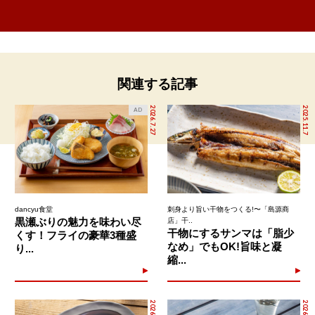
関連する記事
2026.7.27
2025.11.7
AD
dancyu食堂
刺身より旨い干物をつくる!〜「島源商
黒瀬ぶりの魅力を味わい尽
店」干..
干物にするサンマは「脂少
くす！フライの豪華3種盛
なめ」でもOK!旨味と凝
り...
縮...