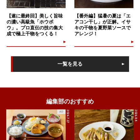
【遂に最終回】美しく旨味
【番外編】猛暑の夏は「エ
の濃い高級魚「ホウボ
アコン干し」が正解。イサ
ウ」。プロ直伝の技の集大
キの干物を夏野菜ソースで
成で極上干物をつくる！
アレンジ！
一覧を見る
編集部のおすすめ
2026.7.27
2026.8.4
AD