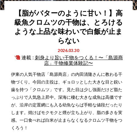
【脂がバターのように甘い！】高
級魚クロムツの干物は、とろける
ような上品な味わいで白飯が止ま
らない
2026.03.30
連載 :
刺身より旨い干物をつくる！〜「島源商
店」干物修業体験記〜
伊東の人気干物店「島源商店」の内田清隆さんに教わる干
物づくり。今回の主役は、ギョロッとした大きな目と鋭い
歯を持つ「クロムツ」です。見た目は少し強面だけど脂た
っぷりで人気急上昇中。深海に棲む大きな成魚は高価です
が、沿岸の定置網にも入る幼魚ならば手軽な値段だったり
します。焼けばモクモクと煙が立ち上がり、脂の多さを実
感。一口食べれば白米が止まらなくなるクロムツ干物をつ
くろう！