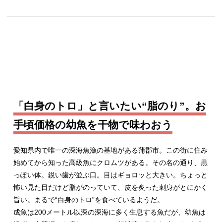
「白身のトロ」と言いたい“脂のり”。お
手頃価格の幼魚を干物で味わおう
愛知県内で唯一の深海魚漁の基地がある蒲郡市。この街に住み
始めてから知った高級魚にクロムツがある。その名の通り、黒
っぽい体。鋭い歯が並ぶ口。目はギョロッと大きい。ちょっと
怖い見た目だけど脂がのっていて、皮を炙った刺身がとにかく
旨い。まるで“白身のトロ”を食べているようだ。
成魚は200メートル以深の深海に多く生息する魚だが、幼魚は