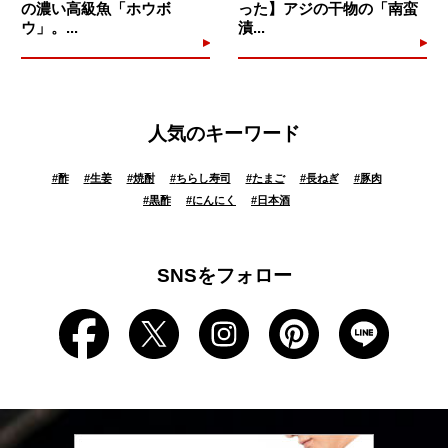
の濃い高級魚「ホウボ
った】アジの干物の「南蛮
ウ」。...
漬...
人気のキーワード
#
酢
#
生姜
#
焼酎
#
ちらし寿司
#
たまご
#
長ねぎ
#
豚肉
#
黒酢
#
にんにく
#
日本酒
SNSをフォロー