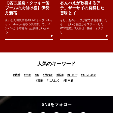
【名古屋発・クッキー缶
吞んべえが歓喜するア
ブームの火付け役】伊勢
テ。ザーサイの発酵した
丹新宿...
旨味とイ...
食いしん坊倶楽部のLINEオープンチャ
もし、あのシェフが家で酒場を開いた
ット「dancyuおやつ倶楽部」で、メ
ら......という妄想からスタートした
ンバーから寄せられた美味しいおや
WEB連載。3人目は、鎌倉「オステ
つ...
リ...
人気のキーワード
#
焼酎
#
生姜
#
酢
#
長ねぎ
#
豚肉
#
たまご
#
ちらし寿司
#
黒酢
#
にんにく
#
日本酒
SNSをフォロー