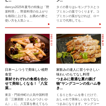
ビ...
ン...
dancyu2025年夏号の特集は「野
タイの香りはレモングラスとコ
菜料理」。野菜料理の仕上がり
ブミカンの葉でつくります。コ
を格段に上げる、お薦めの酢と
ブミカンの葉がなければ、ロー
使い方を人気シェ...
リエで代用しても...
2023.12.13
2022.06.29
日本一ふつうで美味しい植野
家飲みの達人に習うやさしい
食堂
味わいのもてなし料理
素材それぞれの食感を合わ
つまみに最適な夏の揚げ
せて美味しくなる！「八宝
物"ヤングコーンの生ハム巻
菜...
き...
東京・門前仲町の人気中国料理
くるりと生ハムを巻くだけで、
店「三勝菜館（さんかつさいか
おしゃれで美味しいおもてなし
ん）」に、八宝菜を教えてもら
つまみになります。ヤングコー