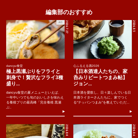
編集部のおすすめ
2026.7.27
2026.8.5
AD
dancyu食堂
心ふるえる酒2026
極上黒瀬ぶりをフライと
【日本酒達人たちの、家
刺身で！贅沢なフライ3種
呑みリピートつまみ帖】
盛り...
ジョン...
dancyu食堂の夏メニューといえば、
日本酒を愛飲し、日々楽しんでいる日
一年中いつでも旬のおいしさを味わえ
本酒ライターさんたちに、家でつく
る養殖ブリの最高峰「完全養殖 黒瀬
る“テッパンつまみ”を教えていただ...
ぶ..
2026.8.4
2026.8.6