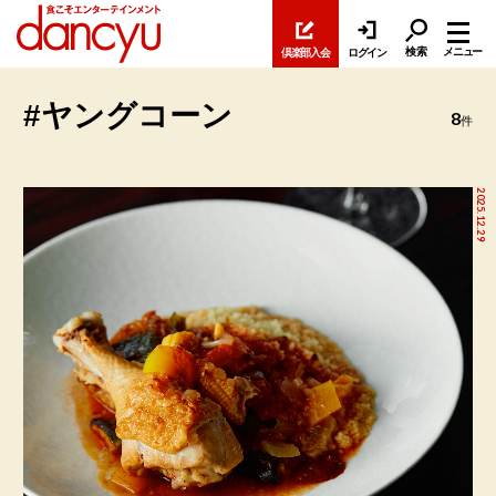
検索
メニュー
倶楽部入会
ログイン
#ヤングコーン
8
件
2025.12.29