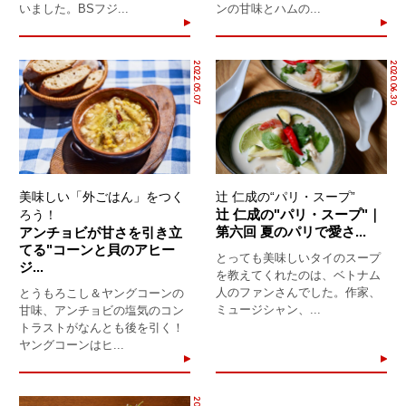
いました。BSフジ...
ンの甘味とハムの...
2022.05.07
2020.06.30
美味しい「外ごはん」をつく
辻 仁成の“パリ・スープ”
辻 仁成の"パリ・スープ"｜
ろう！
第六回 夏のパリで愛さ...
アンチョビが甘さを引き立
てる"コーンと貝のアヒー
とっても美味しいタイのスープ
ジ...
を教えてくれたのは、ベトナム
人のファンさんでした。作家、
とうもろこし＆ヤングコーンの
ミュージシャン、...
甘味、アンチョビの塩気のコン
トラストがなんとも後を引く！
ヤングコーンはヒ...