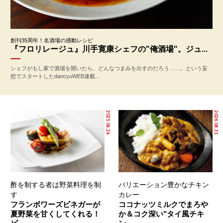
創刊35周年！名酒場の感動レシピ
『フロリレージュ』川手寛康シェフの"俺酒場"。ジュ...
シェフがもし家で酒場を開いたら、どんなつまみを出すのだろう……。という妄
想でスタートしたdancyuWEB連載...
2025.06.26
2024.08.31
酢を制する者は野菜料理を制
バリエーション豊かなチキン
す
カレー
フランボワーズビネガーが
ココナッツミルクでまろや
夏野菜を甘くしてくれる！
か＆コク深い"タイ風チキ