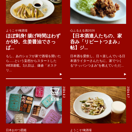
ようこそ!俺酒場
心ふるえる酒2026
ほぼ刺身! 揚げ時間はわず
【日本酒達人たちの、家
か5秒。生姜醤油でさっ
呑み「リピートつまみ」
ぱ...
帖】ジ...
もし、あのシェフが家で酒場を開いた
日本酒を愛飲し、日々楽しんでいる日
ら......という妄想からスタートした
本酒ライターさんたちに、家でつく
WEB連載。3人目は、鎌倉「オステ
る“テッパンつまみ”を教えていただ...
リ...
2026.8.2
2026.8.7
日本おやつ図鑑
ようこそ!俺酒場