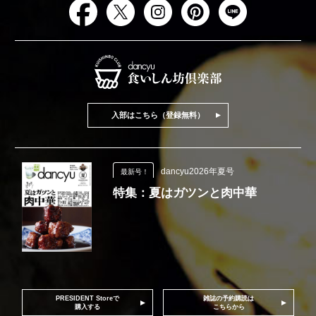
入部はこちら（登録無料）
dancyu2026年夏号
最新号！
特集：夏はガツンと肉中華
PRESIDENT Storeで
雑誌の予約購読は
購入する
こちらから